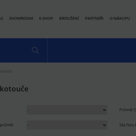
ÁS
SHOWROOM
E-SHOP
BROUŠENÍ
PARTNEŘI
O NÁKUPU
otouče
 kotouče
Průměr
í průměr
Síla řez