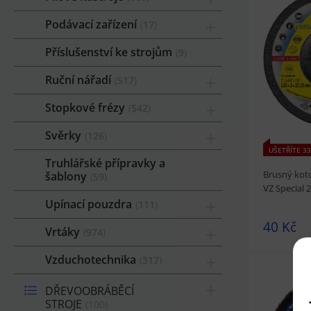
Podávací zařízení
17
prohlédnou
Příslušenství ke strojům
9
Ruční nářadí
517
Stopkové frézy
542
Svěrky
126
UŠETŘÍTE 33
Truhlářské přípravky a
Brusný kot
šablony
59
VZ Special
Upínací pouzdra
111
40 Kč
Vrtáky
974
Vzduchotechnika
317
DŘEVOOBRÁBĚCÍ
STROJE
100