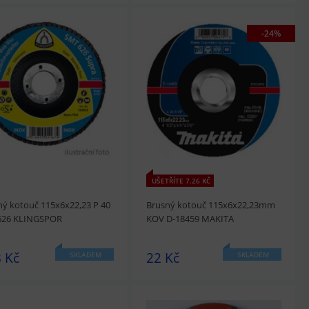
-24%
édnout
Přidat do košíku
prohlédnout
Přidat do košíku
UŠETŘÍTE 7.26 KČ
ný kotouč 115x6x22,23 P 40
Brusný kotouč 115x6x22,23mm
26 KLINGSPOR
KOV D-18459 MAKITA
 Kč
22 Kč
SKLADEM
SKLADEM