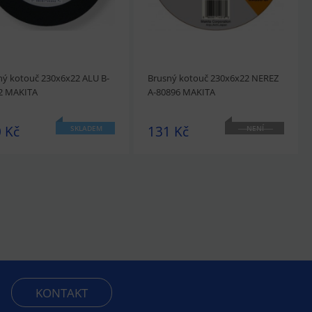
ný kotouč 230x6x22 ALU B-
Brusný kotouč 230x6x22 NEREZ
2 MAKITA
A-80896 MAKITA
 Kč
131 Kč
SKLADEM
NENÍ
SKLADEM
édnout
Přidat do košíku
prohlédnout
Přidat do košíku
KONTAKT