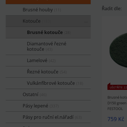
Řadit dle:
Brusné houby
11
Kotouče
183
Brusné kotouče
28
Diamantové řezné
kotouče
43
Lamelové
42
Řezné kotouče
54
Vulkánfíbrové kotouče
18
UŠETŘÍTE 22
Ostatní
46
Brusné koto
D150 green
Pásy lepené
337
FESTOOL
Pásy pro ruční el.nářadí
63
759 Kč