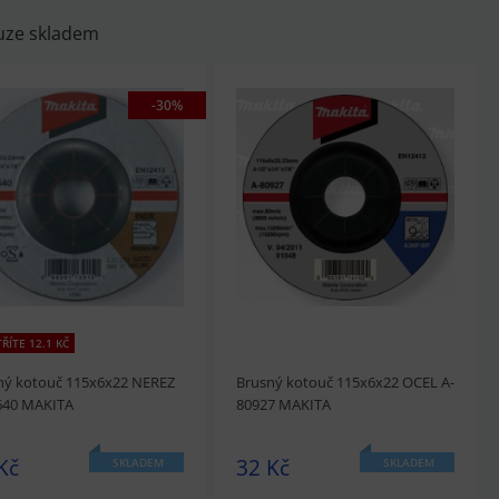
uze skladem
-30%
ŘÍTE 12.1 KČ
ný kotouč 115x6x22 NEREZ
Brusný kotouč 115x6x22 OCEL A-
640 MAKITA
80927 MAKITA
Kč
32 Kč
SKLADEM
SKLADEM