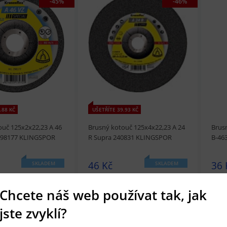
-45%
-46%
t
Přidat do košíku
prohlédnout
Přidat do košíku
prohl
.88 KČ
UŠETŘÍTE 39.93 KČ
ouč 125x2x22,23 A 46
Brusný kotouč 125x4x22,23 A 24
Brus
 298177 KLINGSPOR
R Supra 240831 KLINGSPOR
B-46
46 Kč
36 
SKLADEM
SKLADEM
Chcete náš web používat tak, jak
-45%
jste zvyklí?