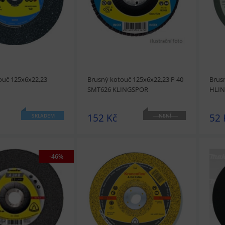
ouč 125x6x22,23
Brusný kotouč 125x6x22,23 P 40
Brus
SMT626 KLINGSPOR
HLIN
152 Kč
52 
SKLADEM
NENÍ
SKLADEM
-46%
t
Přidat do košíku
prohlédnout
Přidat do košíku
prohl