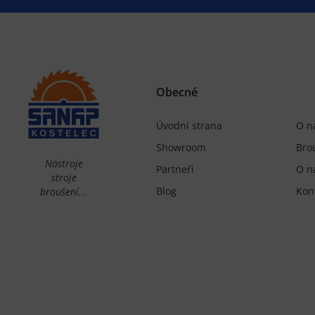
Obecné
Úvodní strana
O n
Showroom
Bro
Nástroje
Partneři
O n
stroje
Blog
Kon
broušení...