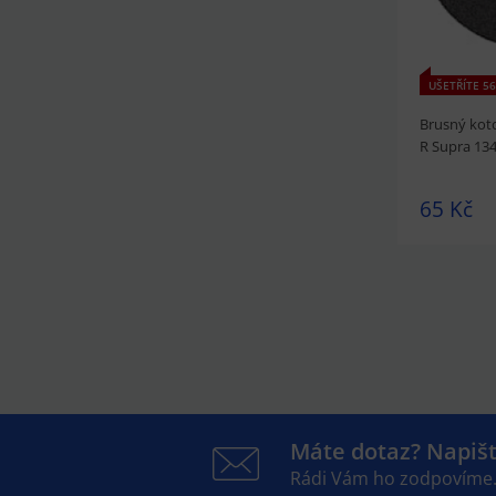
UŠETŘÍTE 56
Brusný kot
R Supra 13
65 Kč
prohlédnou
Máte dotaz? Napiš
Rádi Vám ho zodpovíme