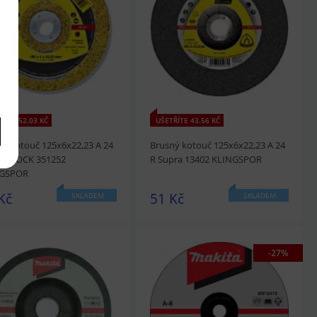
édnout
Přidat do košíku
prohlédnout
Přidat do košíku
ŘÍTE 52.03 KČ
UŠETŘÍTE 43.56 KČ
ný kotouč 125x6x22,23 A 24
Brusný kotouč 125x6x22,23 A 24
a X-LOCK 351252
R Supra 13402 KLINGSPOR
NGSPOR
Kč
51 Kč
SKLADEM
SKLADEM
-27%
édnout
Přidat do košíku
prohlédnout
Přidat do košíku