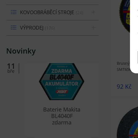
prohlédnou
KOVOOBRÁBĚCÍ STROJE
24
VÝPRODEJ
176
Novinky
Brusný kot
11
SMT656 KL
bře
92 Kč
Baterie Makita
BL4040F
zdarma
prohlédnou