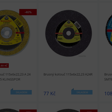
-46%
t
Přidat do košíku
prohlédnout
Přidat do košíku
prohl
.88 KČ
ouč 115x6x22,23 A 24
Brusný kotouč 115x6x22,23 A24R
Brus
65 KLINGSPOR
SMT6
77 Kč
108
SKLADEM
SKLADEM