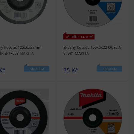
UŠETŘÍTE 13.31 KČ
ný kotouč 125x6x22mm
Brusný kotouč 150x6x22 OCEL A-
ÍK B-17653 MAKITA
84981 MAKITA
Kč
35 Kč
SKLADEM
SKLADEM
édnout
Přidat do košíku
prohlédnout
Přidat do košíku