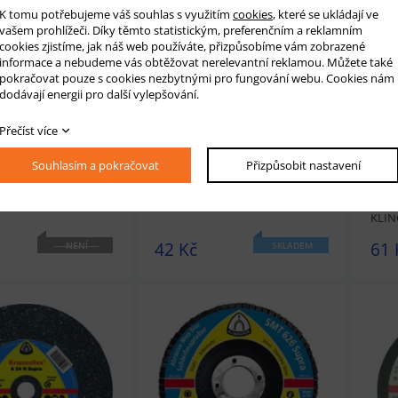
K tomu potřebujeme váš souhlas s využitím
cookies
, které se ukládají ve
t
Přidat do košíku
prohlédnout
Přidat do košíku
prohl
vašem prohlížeči. Díky těmto statistickým, preferenčním a reklamním
cookies zjistíme, jak náš web používáte, přizpůsobíme vám zobrazené
informace a nebudeme vás obtěžovat nerelevantní reklamou. Můžete také
pokračovat pouze s cookies nezbytnými pro fungování webu. Cookies nám
dodávají energii pro další vylepšování.
Přečíst více
UŠETŘÍTE 35.09 KČ
UŠET
Souhlasím a pokračovat
Přizpůsobit nastavení
ouč 125x6x22 P 80
Brusný kotouč 125x6x22,23 A 24
Brus
INGSPOR
Extra 188466 KLINGSPOR
Extr
KLI
42 Kč
61 
NENÍ
SKLADEM
SKLADEM
t
Přidat do košíku
prohlédnout
Přidat do košíku
prohl