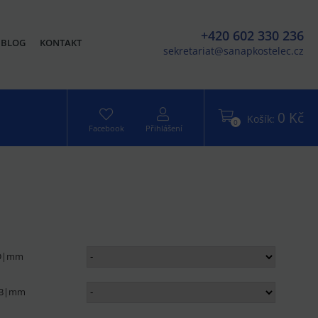
+420 602 330 236
BLOG
KONTAKT
sekretariat@sanapkostelec.cz
0 Kč
Košík:
0
Facebook
Přihlášení
 D|mm
u B|mm