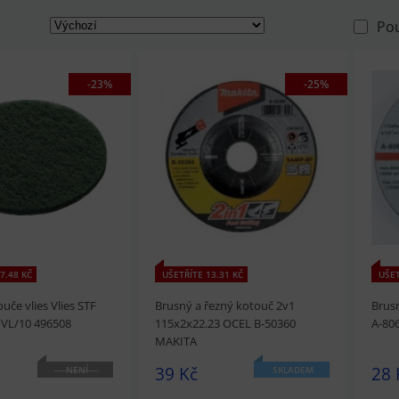
Po
-23%
-25%
7.48 KČ
UŠETŘÍTE 13.31 KČ
UŠET
uče vlies Vlies STF
Brusný a řezný kotouč 2v1
Brus
 VL/10 496508
115x2x22.23 OCEL B-50360
A-80
MAKITA
39 Kč
28 
NENÍ
SKLADEM
SKLADEM