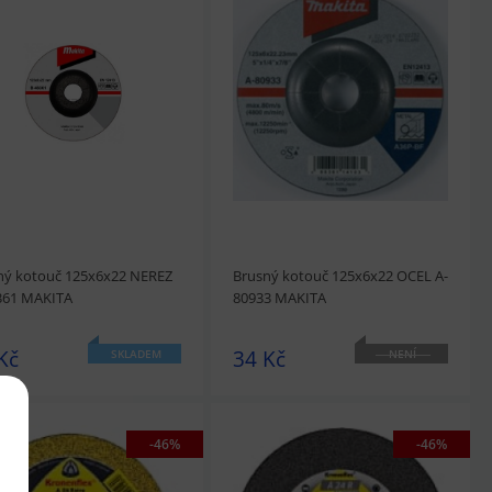
édnout
Přidat do košíku
prohlédnout
Přidat do košíku
ný kotouč 125x6x22 NEREZ
Brusný kotouč 125x6x22 OCEL A-
361 MAKITA
80933 MAKITA
Kč
34 Kč
SKLADEM
NENÍ
SKLADEM
-46%
-46%