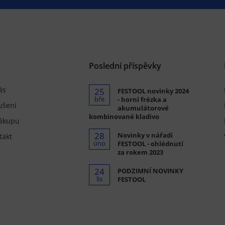
Poslední příspěvky
ás
25
FESTOOL novinky 2024
bře
- horní frézka a
ušení
akumulátorové
kombinované kladivo
ákupu
28
Novinky v nářadí
takt
úno
FESTOOL - ohlédnutí
za rokem 2023
24
PODZIMNÍ NOVINKY
lis
FESTOOL