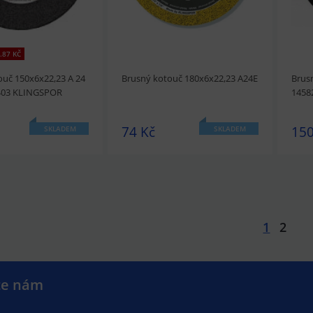
.87 KČ
ouč 150x6x22,23 A 24
Brusný kotouč 180x6x22,23 A24E
Brus
403 KLINGSPOR
1458
74 Kč
150
SKLADEM
SKLADEM
1
2
t
Přidat do košíku
prohlédnout
Přidat do košíku
prohl
te nám
.