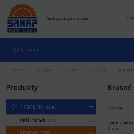
O N
Nástroje, stroje, broušení...
home
PRODEJNA
Brusivo
Kotouče
Brusné k
Produkty
Brusné
PRODEJNA
8106
Výrobce
AKU nářadí
610
Vnitřní upínac
D|mm
Brusivo
1103