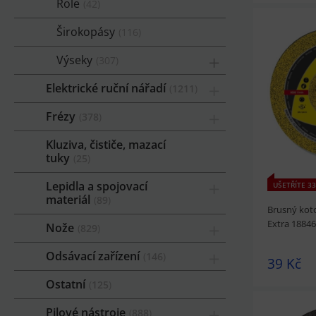
Role
42
Širokopásy
116
Výseky
307
prohlédnou
Elektrické ruční nářadí
1211
Frézy
378
Kluziva, čističe, mazací
tuky
25
Lepidla a spojovací
UŠETŘÍTE 33
materiál
89
Brusný kot
Extra 1884
Nože
829
Odsávací zařízení
146
39 Kč
Ostatní
125
Pilové nástroje
888