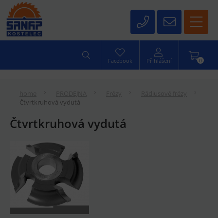
0
Facebook
Přihlášení
home
PRODEJNA
Frézy
Rádiusové frézy
Čtvrtkruhová vydutá
Čtvrtkruhová vydutá