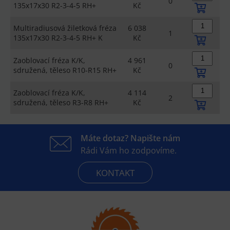
0
135x17x30 R2-3-4-5 RH+
Kč
Multiradiusová žiletková fréza
6 038
1
135x17x30 R2-3-4-5 RH+ K
Kč
Zaoblovací fréza K/K,
4 961
0
sdružená, těleso R10-R15 RH+
Kč
Zaoblovací fréza K/K,
4 114
2
sdružená, těleso R3-R8 RH+
Kč
Máte dotaz? Napište nám
Rádi Vám ho zodpovíme.
KONTAKT