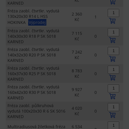
Kč
KARNED
Fréza zaobl. čtvrtkr. vydutá
2 360
130x20x30 R14 L HSS
1
Kč
HOKINKA
Výprodej
Fréza zaobl. čtvrtkr. vydutá
7 115
140x30x30 R18 P SK 5018
0
Kč
KARNED
Fréza zaobl. čtvrtkr. vydutá
7 242
140x32x30 R20 P SK 5018
0
Kč
KARNED
Fréza zaobl. čtvrtkr. vydutá
8 783
160x37x30 R25 P SK 5018
0
Kč
KARNED
Fréza zaobl. čtvrtkr. vydutá
9 927
160x42x30 R30 P SK 5018
0
Kč
KARNED
Fréza zaobl. půlkruhová
4 020
vydutá 100x20x30 R 6 SK 5016
0
Kč
KARNED
Multiradiusová žiletková fréza
6 534