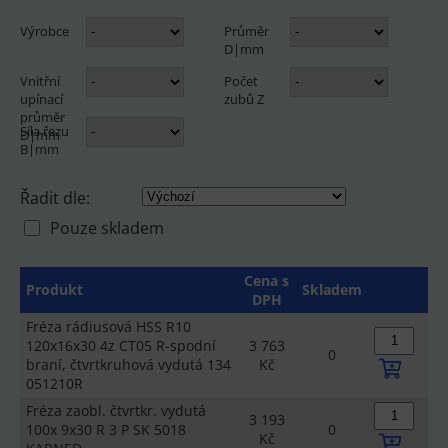
Výrobce
Průměr
D|mm
Vnitřní
Počet
upínací
zubů Z
průměr
Síla řezu
D|mm
B|mm
Řadit dle:
Pouze skladem
Cena s
Produkt
Skladem
DPH
Fréza rádiusová HSS R10
120x16x30 4z CT05 R-spodní
3 763
0
braní, čtvrtkruhová vydutá 134
Kč
051210R
Fréza zaobl. čtvrtkr. vydutá
3 193
100x 9x30 R 3 P SK 5018
0
Kč