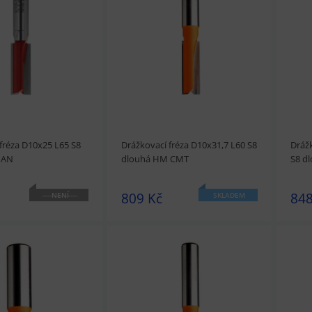
t
Přidat do košíku
prohlédnout
Přidat do košíku
prohl
fréza D10x25 L65 S8
Drážkovací fréza D10x31,7 L60 S8
Drážk
MAN
dlouhá HM CMT
S8 d
809 Kč
848
NENÍ
SKLADEM
SKLADEM
t
Přidat do košíku
prohlédnout
Přidat do košíku
prohl