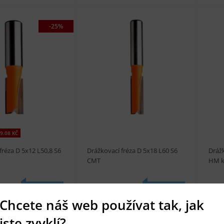
-25%
t
Přidat do košíku
prohlédnout
Přidat do košíku
prohl
9.08 KČ
fréza D 5x12 L50,8 S6
Drážkovací fréza D 5x18 L60 S6
Drážk
CMT
HM k
814 Kč
721
SKLADEM
SKLADEM
Chcete náš web používat tak, jak
jste zvyklí?