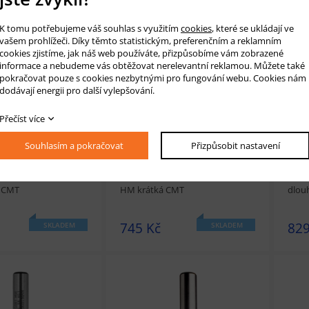
K tomu potřebujeme váš souhlas s využitím
cookies
, které se ukládají ve
vašem prohlížeči. Díky těmto statistickým, preferenčním a reklamním
t
Přidat do košíku
prohlédnout
Přidat do košíku
prohl
cookies zjistíme, jak náš web používáte, přizpůsobíme vám zobrazené
informace a nebudeme vás obtěžovat nerelevantní reklamou. Můžete také
pokračovat pouze s cookies nezbytnými pro fungování webu. Cookies nám
dodávají energii pro další vylepšování.
Přečíst více
Souhlasím a pokračovat
Přizpůsobit nastavení
fréza D 6x25,4 L60 S8
Drážkovací fréza D 8x20 L51 S8
Drážk
 CMT
HM krátká CMT
dlou
745 Kč
829
SKLADEM
SKLADEM