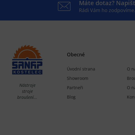
Máte dotaz? Napiš
Rádi Vám ho zodpovíme
Obecné
Úvodní strana
O n
Showroom
Bro
Nástroje
Partneři
O n
stroje
Blog
Kon
broušení...