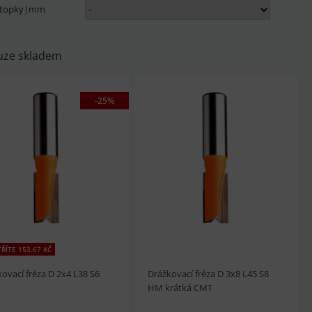
stopky|mm
uze skladem
-25%
ŘÍTE 153.67 KČ
ovací fréza D 2x4 L38 S6
Drážkovací fréza D 3x8 L45 S8
HM krátká CMT