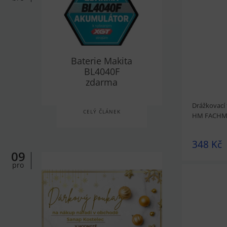
prohlédnou
Baterie Makita
BL4040F
zdarma
Drážkovací 
CELÝ ČLÁNEK
HM FACH
348 Kč
09
pro
prohlédnou