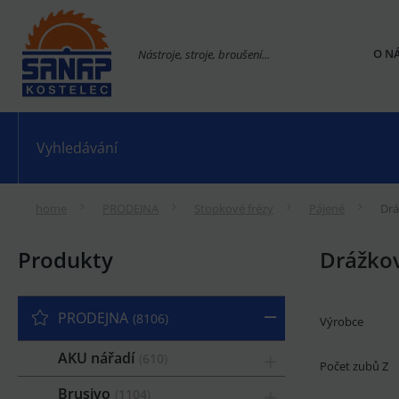
O N
Nástroje, stroje, broušení...
home
PRODEJNA
Stopkové frézy
Pájené
Drá
Produkty
Drážkov
PRODEJNA
8106
Výrobce
AKU nářadí
610
Počet zubů Z
Brusivo
1104