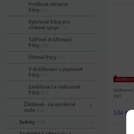
Profilové okrasné
frézy
32
Rybinové frézy pro
cinkové spoje
18
prohlédnou
Talířové drážkovací
frézy
28
Úhlové frézy
15
V-drážkovací a popisové
frézy
12
UŠETŘÍTE 17
Zaoblovací a radiusové
Drážkovací 
frézy
83
CMT
Žiletkové - na výměnné
nože
52
534 Kč
Svěrky
126
Truhlářské přípravky a