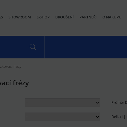
ÁS
SHOWROOM
E-SHOP
BROUŠENÍ
PARTNEŘI
O NÁKUPU
žkovací frézy
ací frézy
Průměr
Délka L