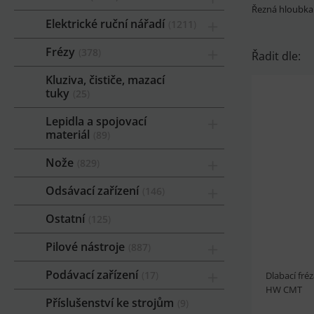
Řezná hloubk
Elektrické ruční nářadí
1211
Frézy
378
Řadit dle:
Kluziva, čističe, mazací
tuky
25
Lepidla a spojovací
materiál
89
Nože
829
Odsávací zařízení
146
Ostatní
125
Pilové nástroje
887
Podávací zařízení
17
Dlabací fré
HW CMT
Příslušenství ke strojům
9