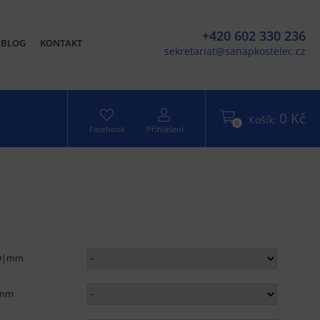
+420 602 330 236
BLOG
KONTAKT
sekretariat@sanapkostelec.cz
0 Kč
Košík:
0
Facebook
Přihlášení
 D|mm
|mm