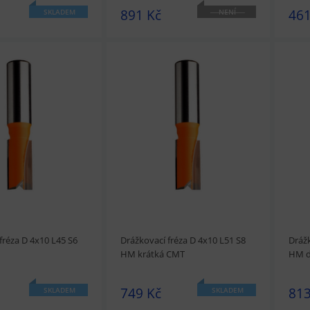
891 Kč
461
SKLADEM
NENÍ
SKLADEM
t
Přidat do košíku
prohlédnout
Přidat do košíku
prohl
fréza D 4x10 L45 S6
Drážkovací fréza D 4x10 L51 S8
Drážk
HM krátká CMT
HM d
749 Kč
813
SKLADEM
SKLADEM