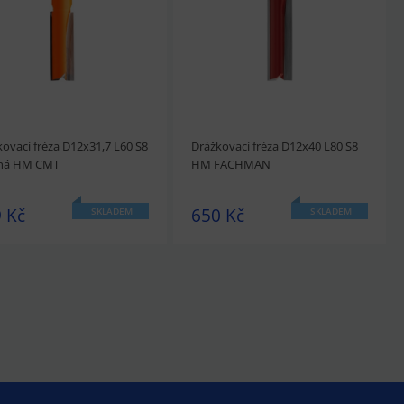
ovací fréza D12x31,7 L60 S8
Drážkovací fréza D12x40 L80 S8
há HM CMT
HM FACHMAN
 Kč
650 Kč
SKLADEM
SKLADEM
édnout
Přidat do košíku
prohlédnout
Přidat do košíku