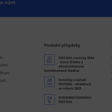
te nám
.
Poslední příspěvky
ás
25
FESTOOL novinky 2024
bře
- horní frézka a
ušení
akumulátorové
kombinované kladivo
ákupu
28
Novinky v nářadí
takt
úno
FESTOOL - ohlédnutí
za rokem 2023
24
PODZIMNÍ NOVINKY
lis
FESTOOL