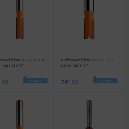
édnout
Přidat do košíku
prohlédnout
Přidat do košíku
ovací fréza D12,7x31,7 L70
Drážkovací fréza D12x20 L50 S8
louhá HM CMT
HM krátká CMT
 Kč
741 Kč
SKLADEM
SKLADEM
édnout
Přidat do košíku
prohlédnout
Přidat do košíku