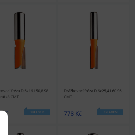
édnout
Přidat do košíku
prohlédnout
Přidat do košíku
ovací fréza D 6x16 L50,8 S8
Drážkovací fréza D 6x25,4 L60 S6
rátká CMT
CMT
 Kč
778 Kč
SKLADEM
SKLADEM