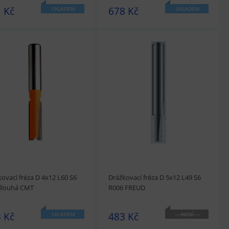
 Kč
678 Kč
SKLADEM
SKLADEM
édnout
Přidat do košíku
prohlédnout
Přidat do košíku
ovací fréza D 4x12 L60 S6
Drážkovací fréza D 5x12 L49 S6
louhá CMT
R006 FREUD
 Kč
483 Kč
SKLADEM
NENÍ
SKLADEM