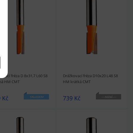
édnout
Přidat do košíku
prohlédnout
Přidat do košíku
ovací fréza D 8x31,7 L60 S8
Drážkovací fréza D10x20 L48 S8
há HM CMT
HM krátká CMT
 Kč
739 Kč
SKLADEM
NENÍ
SKLADEM