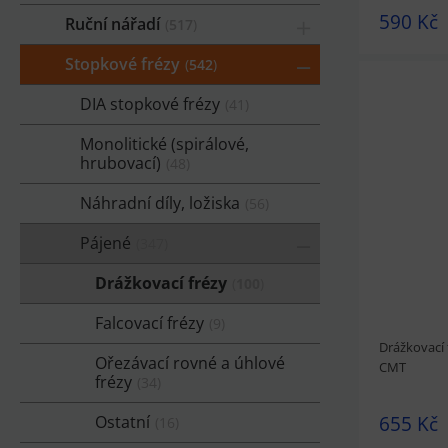
590 Kč
Ruční nářadí
517
Stopkové frézy
542
DIA stopkové frézy
41
Monolitické (spirálové,
hrubovací)
48
prohlédnou
Náhradní díly, ložiska
56
Pájené
347
Drážkovací frézy
100
Falcovací frézy
9
Drážkovací 
Ořezávací rovné a úhlové
CMT
frézy
34
655 Kč
Ostatní
16