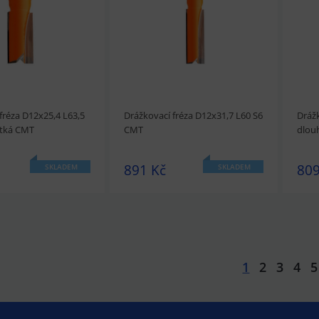
fréza D12x25,4 L63,5
Drážkovací fréza D12x31,7 L60 S6
Drážk
tká CMT
CMT
dlou
891 Kč
809
SKLADEM
SKLADEM
1
2
3
4
5
t
Přidat do košíku
prohlédnout
Přidat do košíku
prohl