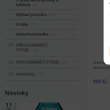
šablony
59
Upínací pouzdra
110
prohlédnou
Vrtáky
973
Vzduchotechnika
317
DŘEVOOBRÁBĚCÍ
STROJE
100
KOVOOBRÁBĚCÍ STROJE
24
Drážkovací 
dlouhá HM
VÝPRODEJ
175
888 Kč
Novinky
11
bře