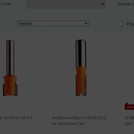
a I|mm
Průměr 
Po
UŠET
za - D14x12 L38 S=8
Drážkovací fréza D 19x20 L57,2
Drážk
S8 HM krátká CMT
CMT