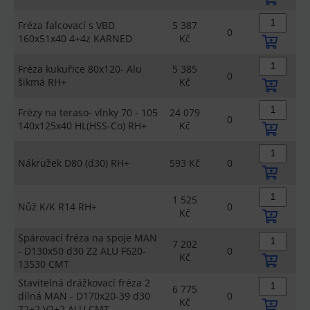
Fréza falcovací s VBD
5 387
0
160x51x40 4+4z KARNED
Kč
Fréza kukuřice 80x120- Alu
5 385
0
šikmá RH+
Kč
Frézy na teraso- vlnky 70 - 105
24 079
0
140x125x40 HL(HSS-Co) RH+
Kč
Nákružek D80 (d30) RH+
593 Kč
0
1 525
Nůž K/K R14 RH+
0
Kč
Spárovací fréza na spoje MAN
7 202
- D130x50 d30 Z2 ALU F620-
0
Kč
13530 CMT
Stavitelná drážkovací fréza 2
6 775
dílná MAN - D170x20-39 d30
0
Kč
Z2+2 V2+2 ALU CMT