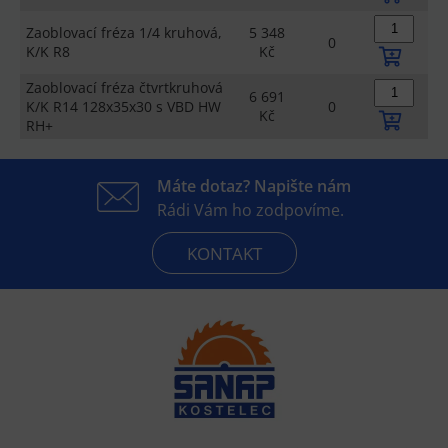
Zaoblovací fréza 1/4 kruhová,
5 348
0
K/K R8
Kč
Zaoblovací fréza čtvrtkruhová
6 691
K/K R14 128x35x30 s VBD HW
0
Kč
RH+
Máte dotaz? Napište nám
Rádi Vám ho zodpovíme.
KONTAKT