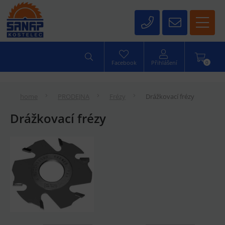
0
Facebook
Přihlášení
home
PRODEJNA
Frézy
Drážkovací frézy
Drážkovací frézy