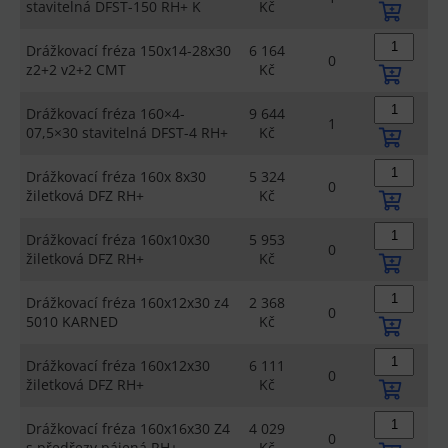
stavitelná DFST-150 RH+ K
Kč
Drážkovací fréza 150x14-28x30
6 164
0
z2+2 v2+2 CMT
Kč
Drážkovací fréza 160×4-
9 644
1
07,5×30 stavitelná DFST-4 RH+
Kč
Drážkovací fréza 160x 8x30
5 324
0
žiletková DFZ RH+
Kč
Drážkovací fréza 160x10x30
5 953
0
žiletková DFZ RH+
Kč
Drážkovací fréza 160x12x30 z4
2 368
0
5010 KARNED
Kč
Drážkovací fréza 160x12x30
6 111
0
žiletková DFZ RH+
Kč
Drážkovací fréza 160x16x30 Z4
4 029
0
s předřezy pájená RH+
Kč