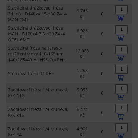
Stavitelná drážkovací fréza
9 748
3dílná - D140x4-15 d30 Z4+4
0
Kč
MAN CMT
Stavitelná drážkovací fréza
8 926
MAN - D160x4-7,5 d30 Z4+4
0
Kč
OCEL CMT
Stavitelná fréza na teraso-
12 088
rozšíření vlnky 110-165mm
0
Kč
140x185x40 HL(HSS-Co) RH+
1 258
Stopková fréza R2 RH+
0
Kč
Zaoblovací fréza 1/4 kruhová,
5 953
0
K/K R12
Kč
Zaoblovací fréza 1/4 kruhová,
6 474
0
K/K R16
Kč
Zaoblovací fréza 1/4 kruhová,
4 901
0
K/K R4
Kč