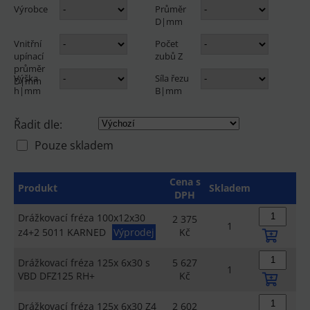
Výrobce
Průměr
D|mm
Vnitřní
Počet
upínací
zubů Z
průměr
Výška
Síla řezu
D|mm
h|mm
B|mm
Řadit dle:
Pouze skladem
Cena s
Produkt
Skladem
DPH
Drážkovací fréza 100x12x30
2 375
1
z4+2 5011 KARNED
Výprodej
Kč
Drážkovací fréza 125x 6x30 s
5 627
1
VBD DFZ125 RH+
Kč
Drážkovací fréza 125x 6x30 Z4
2 602