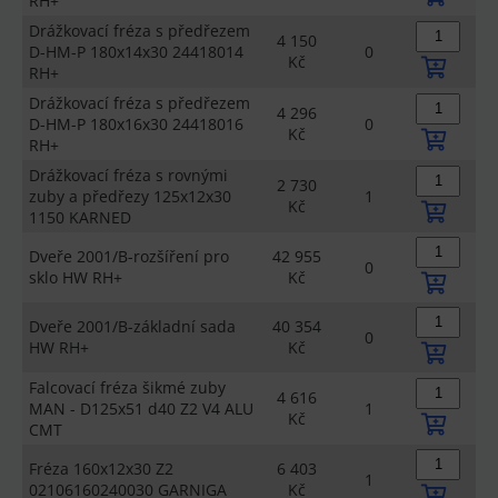
RH+
Drážkovací fréza s předřezem
4 150
D-HM-P 180x14x30 24418014
0
Kč
RH+
Drážkovací fréza s předřezem
4 296
D-HM-P 180x16x30 24418016
0
Kč
RH+
Drážkovací fréza s rovnými
2 730
zuby a předřezy 125x12x30
1
Kč
1150 KARNED
Dveře 2001/B-rozšíření pro
42 955
0
sklo HW RH+
Kč
Dveře 2001/B-základní sada
40 354
0
HW RH+
Kč
Falcovací fréza šikmé zuby
4 616
MAN - D125x51 d40 Z2 V4 ALU
1
Kč
CMT
Fréza 160x12x30 Z2
6 403
1
02106160240030 GARNIGA
Kč