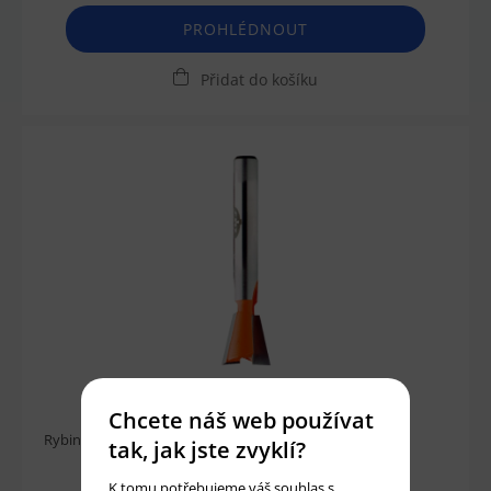
PROHLÉDNOUT
Přidat do košíku
Chcete náš web používat
Rybinová stopková fréza D12,7x12,7 L52,4 S8 14° CMT
tak, jak jste zvyklí?
K tomu potřebujeme váš souhlas s