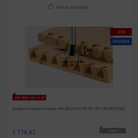
Přidat do košíku
-23%
NOVINKA
UŠETŘÍTE 352.11 KČ
Svlaková/ozubová fréza HW S8 D14,3/16/10° 491164 FESTOOL
1 176 Kč
NENÍ
SKLADEM