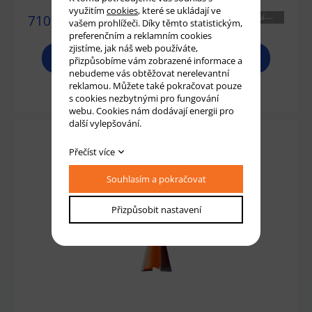
využitím
cookies
, které se ukládají ve
710 Kč
NENÍ
vašem prohlížeči. Díky těmto statistickým,
SKLADEM
preferenčním a reklamním cookies
zjistíme, jak náš web používáte,
PROHLÉDNOUT
přizpůsobíme vám zobrazené informace a
nebudeme vás obtěžovat nerelevantní
reklamou. Můžete také pokračovat pouze
Přidat do košíku
s cookies nezbytnými pro fungování
webu. Cookies nám dodávají energii pro
další vylepšování.
Přečíst více
Souhlasím a pokračovat
Přizpůsobit nastavení