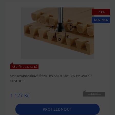
-23%
NOVINKA
UŠETŘÍTE 337.59 KČ
Svlaková/ozubová fréza HW S8 D13,8/13,5/15° 490992
FESTOOL
1 127 Kč
NENÍ
SKLADEM
PROHLÉDNOUT