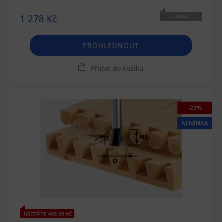
1 278 Kč
NENÍ
SKLADEM
PROHLÉDNOUT
Přidat do košíku
-23%
NOVINKA
UŠETŘÍTE 408.98 KČ