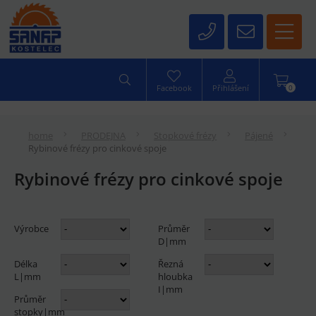
0
Facebook
Přihlášení
home
PRODEJNA
Stopkové frézy
Pájené
Rybinové frézy pro cinkové spoje
Rybinové frézy pro cinkové spoje
Výrobce
Průměr
D|mm
Délka
Řezná
L|mm
hloubka
I|mm
Průměr
stopky|mm