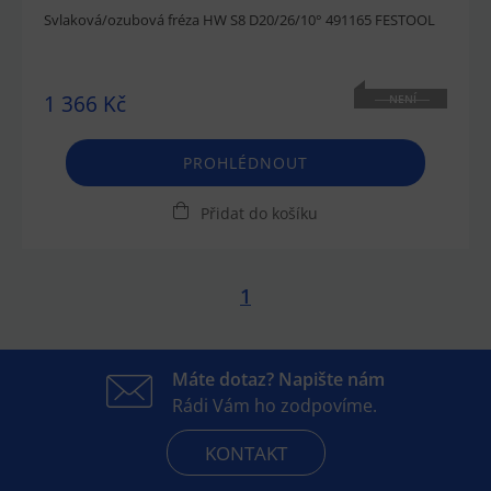
Svlaková/ozubová fréza HW S8 D20/26/10° 491165 FESTOOL
1 366 Kč
NENÍ
SKLADEM
PROHLÉDNOUT
Přidat do košíku
1
Máte dotaz? Napište nám
Rádi Vám ho zodpovíme.
KONTAKT