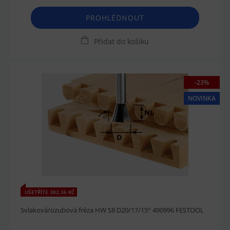
PROHLÉDNOUT
Přidat do košíku
-23%
NOVINKA
UŠETŘÍTE 382.36 KČ
Svlaková/ozubová fréza HW S8 D20/17/15° 490996 FESTOOL