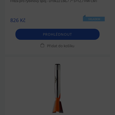
Fréza pro rybinový spoj - D19x22 L66,7 7° S=12,7 HW CMT
826 Kč
SKLADEM
PROHLÉDNOUT
Přidat do košíku