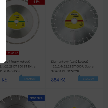
-34%
édnout
Přidat do košíku
prohlédnout
Přidat do košíku
ŘÍTE 199.65 KČ
antový řezný kotouč
Diamantový řezný kotouč
,4x22,23 DT 350 BT Extra
125x2,4x22,23 DT 600 U Supra
91 KLINGSPOR
322631 KLINGSPOR
 Kč
884 Kč
SKLADEM
SKLADEM
NOVINKA