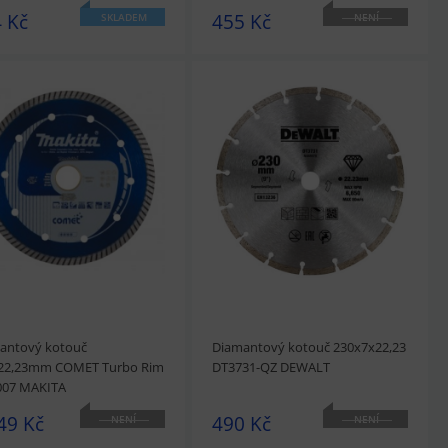
 Kč
455 Kč
SKLADEM
NENÍ
SKLADEM
édnout
Přidat do košíku
prohlédnout
Přidat do košíku
antový kotouč
Diamantový kotouč 230x7x22,23
22,23mm COMET Turbo Rim
DT3731-QZ DEWALT
007 MAKITA
49 Kč
490 Kč
NENÍ
NENÍ
SKLADEM
SKLADEM