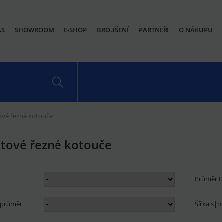
ÁS
SHOWROOM
E-SHOP
BROUŠENÍ
PARTNEŘI
O NÁKUPU
vé řezné kotouče
tové řezné kotouče
Průměr
í průměr
Šířka s