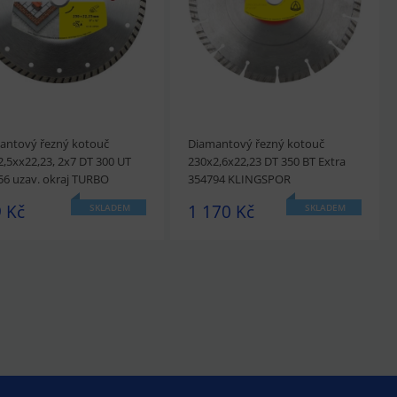
antový řezný kotouč
Diamantový řezný kotouč
,5xx22,23, 2x7 DT 300 UT
230x2,6x22,23 DT 350 BT Extra
56 uzav. okraj TURBO
354794 KLINGSPOR
NGSPOR
 Kč
1 170 Kč
SKLADEM
SKLADEM
édnout
Přidat do košíku
prohlédnout
Přidat do košíku