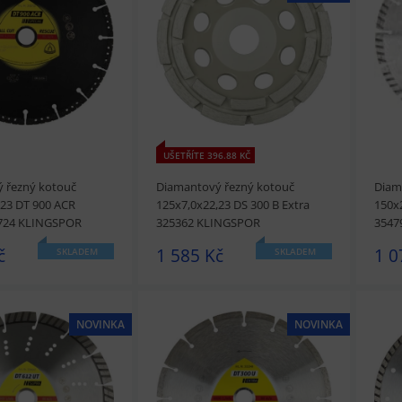
t
Přidat do košíku
prohlédnout
Přidat do košíku
prohl
UŠETŘÍTE 396.88 KČ
 řezný kotouč
Diamantový řezný kotouč
Diam
,23 DT 900 ACR
125x7,0x22,23 DS 300 B Extra
150x2
5724 KLINGSPOR
325362 KLINGSPOR
3547
č
1 585 Kč
1 0
SKLADEM
SKLADEM
NOVINKA
NOVINKA
t
Přidat do košíku
prohlédnout
Přidat do košíku
prohl