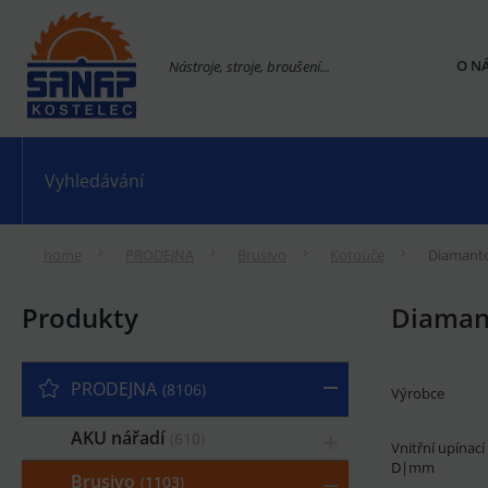
O N
Nástroje, stroje, broušení...
home
PRODEJNA
Brusivo
Kotouče
Diamanto
Produkty
Diaman
PRODEJNA
8106
Výrobce
AKU nářadí
610
Vnitřní upínac
D|mm
Brusivo
1103