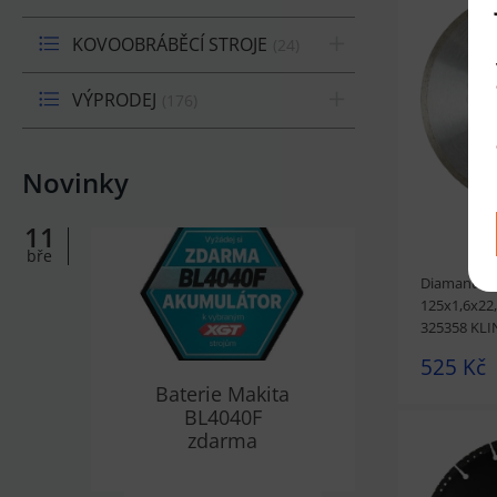
KOVOOBRÁBĚCÍ STROJE
24
prohlédnou
VÝPRODEJ
176
Novinky
11
bře
Diamantový
125x1,6x22,
325358 KL
525 Kč
Baterie Makita
BL4040F
zdarma