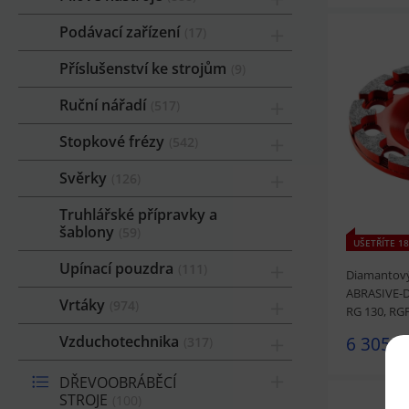
Podávací zařízení
17
Příslušenství ke strojům
9
Ruční nářadí
517
prohlédnou
Stopkové frézy
542
Svěrky
126
Truhlářské přípravky a
šablony
59
UŠETŘÍTE 18
Upínací pouzdra
111
Diamantový
ABRASIVE-
Vrtáky
974
RG 130, RG
FESTOOL
Vzduchotechnika
6 305 K
317
DŘEVOOBRÁBĚCÍ
STROJE
100