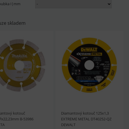
loubka I|mm
uze skladem
antový kotouč
Diamantový kotouč 125x1,3
7x22,23mm B-53986
EXTREME METAL DT40252-QZ
ITA
DEWALT