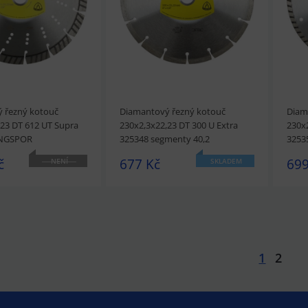
 řezný kotouč
Diamantový řezný kotouč
Diam
,23 DT 612 UT Supra
230x2,3x22,23 DT 300 U Extra
230x2
INGSPOR
325348 segmenty 40,2
3253
KLINGSPOR
KLI
č
677 Kč
699
NENÍ
SKLADEM
SKLADEM
1
2
t
Přidat do košíku
prohlédnout
Přidat do košíku
prohl