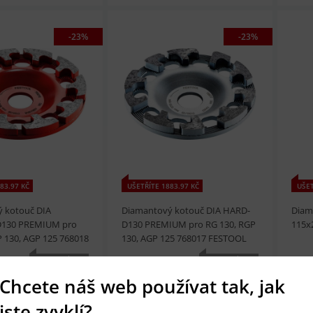
-23%
-23%
t
Přidat do košíku
prohlédnout
Přidat do košíku
prohl
83.97 KČ
UŠETŘÍTE 1883.97 KČ
UŠET
 kotouč DIA
Diamantový kotouč DIA HARD-
Diam
D130 PREMIUM pro
D130 PREMIUM pro RG 130, RGP
115x
P 130, AGP 125 768018
130, AGP 125 768017 FESTOOL
č
6 305 Kč
371
NENÍ
NENÍ
SKLADEM
SKLADEM
Chcete náš web používat tak, jak
jste zvyklí?