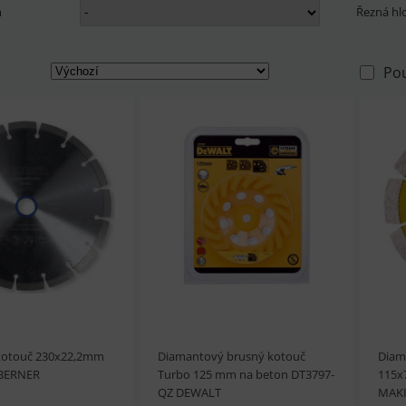
m
Řezná h
Po
kotouč 230x22,2mm
Diamantový brusný kotouč
Diam
 BERNER
Turbo 125 mm na beton DT3797-
115x
QZ DEWALT
MAK