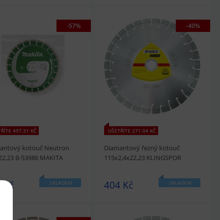
-57%
-40%
édnout
Přidat do košíku
prohlédnout
Přidat do košíku
ŘÍTE 497.31 KČ
UŠETŘÍTE 271.04 KČ
antový kotouč Neutron
Diamantový řezný kotouč
22,23 B-53986 MAKITA
115x2,4x22,23 KLINGSPOR
 Kč
404 Kč
SKLADEM
SKLADEM