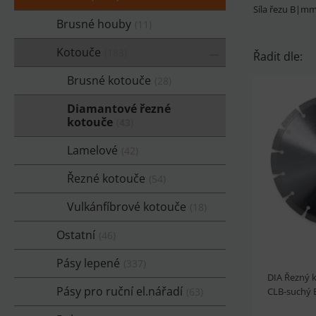
Síla řezu B|m
Brusné houby
11
Kotouče
183
Řadit dle:
Brusné kotouče
28
Diamantové řezné
kotouče
43
Lamelové
42
Řezné kotouče
54
Vulkánfíbrové kotouče
18
Ostatní
46
Pásy lepené
337
DIA Řezný 
Pásy pro ruční el.nářadí
63
CLB-suchý