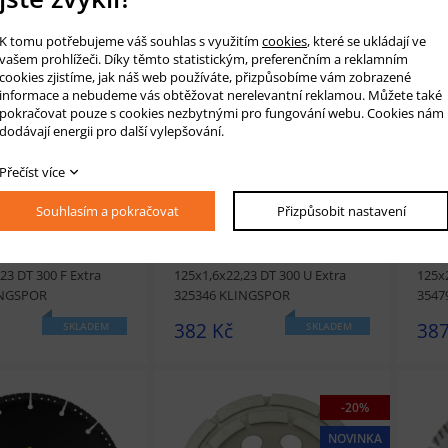
NOVINKA
-20%
NOVINKA
K tomu potřebujeme váš souhlas s využitím
cookies
, které se ukládají ve
vašem prohlížeči. Díky těmto statistickým, preferenčním a reklamním
t
Přidat do košíku
prohlédnout
Přidat do košíku
prohl
cookies zjistíme, jak náš web používáte, přizpůsobíme vám zobrazené
informace a nebudeme vás obtěžovat nerelevantní reklamou. Můžete také
pokračovat pouze s cookies nezbytnými pro fungování webu. Cookies nám
dodávají energii pro další vylepšování.
Přečíst více
Souhlasím a pokračovat
Přizpůsobit nastavení
UŠETŘÍTE 96.8 KČ
UŠET
 řezný kotouč
Diamantový řezný kotouč
Diam
23 DT 300 F Extra
125x1,6x22,23 DT 300 U Extra
125x2
INGSPOR
325346 KLINGSPOR
3547
382 Kč
387
SKLADEM
SKLADEM
-20%
NOVINKA