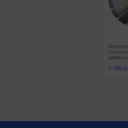
Diamantový
150x2,4x22
345388 KL
1 160 K
prohlédnou