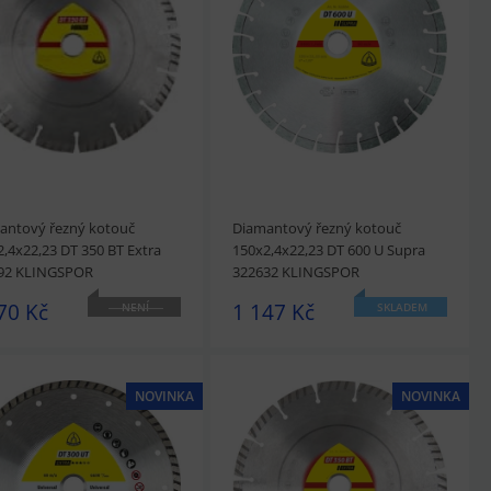
édnout
Přidat do košíku
prohlédnout
Přidat do košíku
antový řezný kotouč
Diamantový řezný kotouč
,4x22,23 DT 350 BT Extra
150x2,4x22,23 DT 600 U Supra
92 KLINGSPOR
322632 KLINGSPOR
70 Kč
1 147 Kč
NENÍ
SKLADEM
SKLADEM
NOVINKA
NOVINKA
édnout
Přidat do košíku
prohlédnout
Přidat do košíku