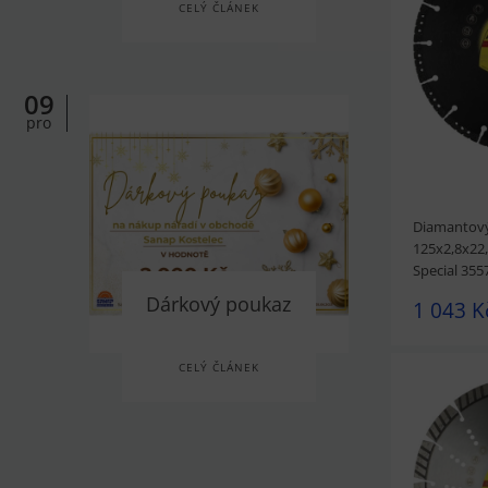
CELÝ ČLÁNEK
prohlédnou
09
pro
Diamantový
125x2,8x22
Special 35
Dárkový poukaz
1 043 K
CELÝ ČLÁNEK
prohlédnou