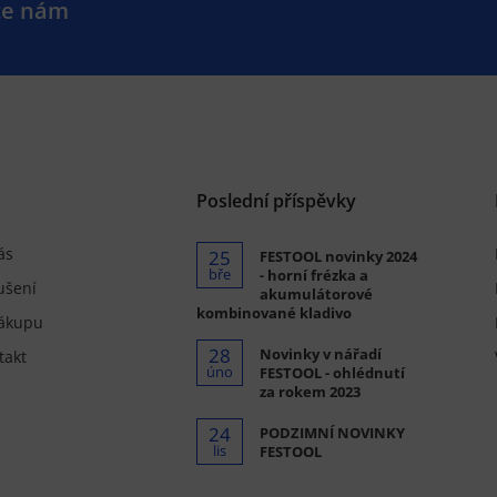
te nám
.
Poslední příspěvky
ás
25
FESTOOL novinky 2024
bře
- horní frézka a
ušení
akumulátorové
kombinované kladivo
ákupu
28
Novinky v nářadí
takt
úno
FESTOOL - ohlédnutí
za rokem 2023
24
PODZIMNÍ NOVINKY
lis
FESTOOL