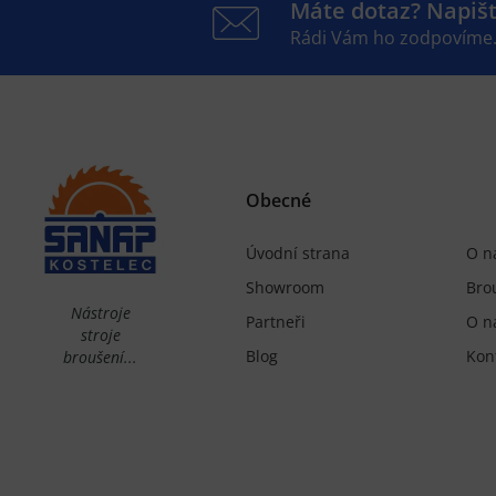
Máte dotaz? Napiš
Rádi Vám ho zodpovíme
Obecné
Úvodní strana
O n
Showroom
Bro
Nástroje
Partneři
O n
stroje
Blog
Kon
broušení...