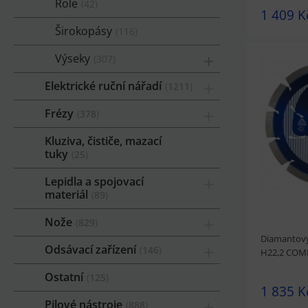
Role
42
1 409 K
Širokopásy
116
Výseky
307
Elektrické ruční nářadí
1211
Frézy
prohlédnou
378
Kluziva, čističe, mazací
tuky
25
Lepidla a spojovací
materiál
89
Nože
829
Diamantov
Odsávací zařízení
146
H22,2 COM
Ostatní
125
1 835 K
Pilové nástroje
888