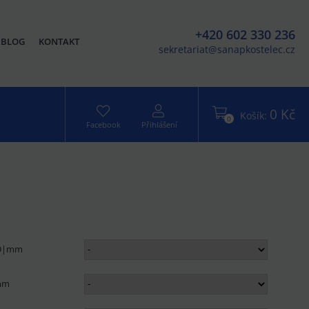
+420 602 330 236
BLOG
KONTAKT
sekretariat@sanapkostelec.cz
0 Kč
Košík:
0
Facebook
Přihlášení
 D|mm
|mm