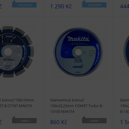
č
1 290 Kč
444
SKLADEM
SKLADEM
t
Přidat do košíku
prohlédnout
Přidat do košíku
prohl
ý kotouč 150x10mm
Diamantový kotouč
Diam
ET B-27187 MAKITA
150x22,23mm COMET Turbo B-
150x
13100 MAKITA
B-13
č
860 Kč
1 5
NENÍ
NENÍ
SKLADEM
SKLADEM