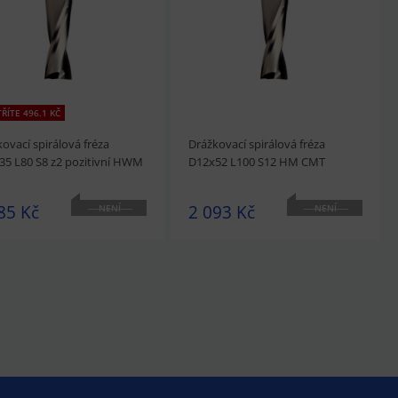
ŘÍTE 496.1 KČ
ovací spirálová fréza
Drážkovací spirálová fréza
35 L80 S8 z2 pozitivní HWM
D12x52 L100 S12 HM CMT
85 Kč
2 093 Kč
NENÍ
NENÍ
SKLADEM
SKLADEM
édnout
Přidat do košíku
prohlédnout
Přidat do košíku