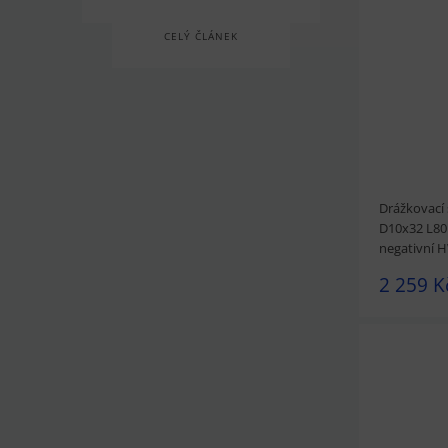
prohlédnou
CELÝ ČLÁNEK
Drážkovací 
D10x32 L80 
negativní
2 259 K
prohlédnou