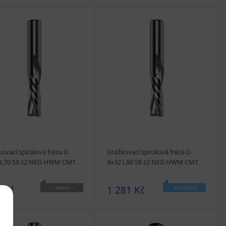
édnout
Přidat do košíku
prohlédnout
Přidat do košíku
ovací spirálová fréza D
Drážkovací spirálová fréza D
 L70 S8 z2 NEG HWM CMT
8x32 L80 S8 z2 NEG HWM CMT
 Kč
1 281 Kč
NENÍ
SKLADEM
SKLADEM