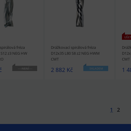
UŠET
spirálová fréza
Drážkovací spirálová fréza
Drážk
 S12 z3 NEG HW
D12x35 L80 S8 z2 NEG HWM
D12x
RO
CMT
CMT
č
2 882 Kč
1 4
NENÍ
SKLADEM
SKLADEM
1
2
t
Přidat do košíku
prohlédnout
Přidat do košíku
prohl