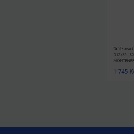
Drážkovací 
D12x32 L80
MONTENE
1 745 K
prohlédnou