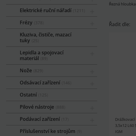
Řezná hloubk
Elektrické ruční nářadí
1211
Frézy
378
Řadit dle:
Kluziva, čističe, mazací
tuky
25
Lepidla a spojovací
materiál
89
Nože
829
Odsávací zařízení
146
Ostatní
125
Pilové nástroje
888
Podávací zařízení
17
Drážkovací 
3,5x12 L60 
Příslušenství ke strojům
9
IGM