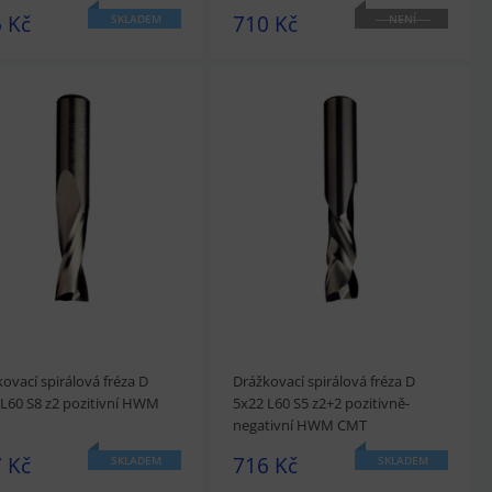
 Kč
710 Kč
SKLADEM
NENÍ
SKLADEM
édnout
Přidat do košíku
prohlédnout
Přidat do košíku
ovací spirálová fréza D
Drážkovací spirálová fréza D
 L60 S8 z2 pozitivní HWM
5x22 L60 S5 z2+2 pozitivně-
negativní HWM CMT
 Kč
716 Kč
SKLADEM
SKLADEM