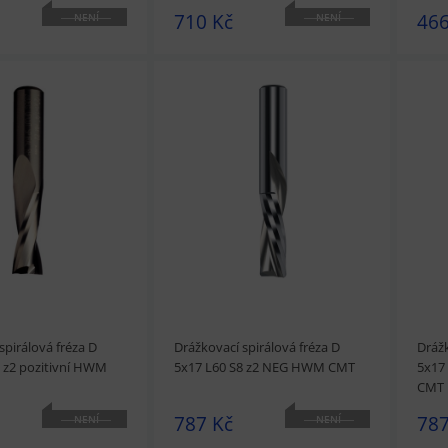
710 Kč
466
NENÍ
NENÍ
SKLADEM
SKLADEM
t
Přidat do košíku
prohlédnout
Přidat do košíku
prohl
spirálová fréza D
Drážkovací spirálová fréza D
Drážk
8 z2 pozitivní HWM
5x17 L60 S8 z2 NEG HWM CMT
5x17
CMT
787 Kč
787
NENÍ
NENÍ
SKLADEM
SKLADEM