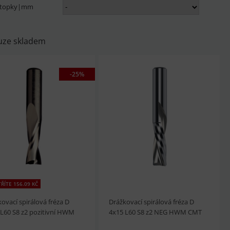
stopky|mm
uze skladem
-25%
ŘÍTE 156.09 KČ
ovací spirálová fréza D
Drážkovací spirálová fréza D
 L60 S8 z2 pozitivní HWM
4x15 L60 S8 z2 NEG HWM CMT