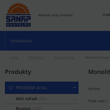
O N
Nástroje, stroje, broušení...
home
PRODEJNA
Stopkové frézy
Monolitické (spir
Produkty
Monolit
PRODEJNA
8106
Výrobce
AKU nářadí
610
Počet zubů Z
Brusivo
1103