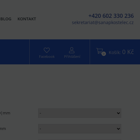
+420 602 330 236
BLOG
KONTAKT
sekretariat@sanapkostelec.cz
0 Kč
Košík:
0
Facebook
Přihlášení
 D|mm
|mm