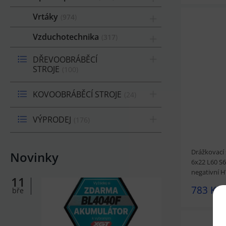
Vrtáky
974
Vzduchotechnika
317
DŘEVOOBRÁBĚCÍ
prohlédnou
STROJE
100
KOVOOBRÁBĚCÍ STROJE
24
VÝPRODEJ
176
Drážkovací 
Novinky
6x22 L60 S6
negativní
11
783 Kč
bře