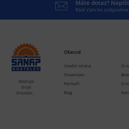
Máte dotaz? Napiš
Rádi Vám ho zodpovíme
Obecné
Úvodní strana
O n
Showroom
Bro
Nástroje
Partneři
O n
stroje
Blog
Kon
broušení...