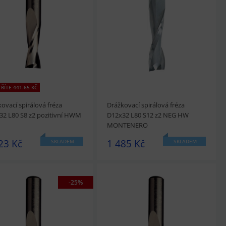
édnout
Přidat do košíku
prohlédnout
Přidat do košíku
ŘÍTE 441.65 KČ
ovací spirálová fréza
Drážkovací spirálová fréza
32 L80 S8 z2 pozitivní HWM
D12x32 L80 S12 z2 NEG HW
MONTENERO
23 Kč
1 485 Kč
SKLADEM
SKLADEM
-25%
édnout
Přidat do košíku
prohlédnout
Přidat do košíku