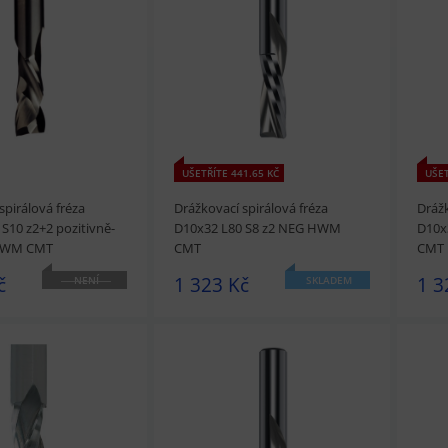
t
Přidat do košíku
prohlédnout
Přidat do košíku
prohl
UŠETŘÍTE 441.65 KČ
UŠET
spirálová fréza
Drážkovací spirálová fréza
Drážk
S10 z2+2 pozitivně-
D10x32 L80 S8 z2 NEG HWM
D10x
 HWM CMT
CMT
CMT
č
1 323 Kč
1 3
NENÍ
SKLADEM
SKLADEM
t
Přidat do košíku
prohlédnout
Přidat do košíku
prohl