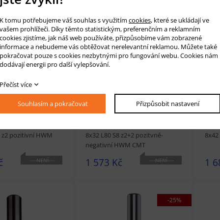
K tomu potřebujeme váš souhlas s využitím
cookies
, které se ukládají ve
vašem prohlížeči. Díky těmto statistickým, preferenčním a reklamním
t
Přidat do košíku
prohlédnout
Přidat do košíku
prohl
cookies zjistíme, jak náš web používáte, přizpůsobíme vám zobrazené
informace a nebudeme vás obtěžovat nerelevantní reklamou. Můžete také
pokračovat pouze s cookies nezbytnými pro fungování webu. Cookies nám
dodávají energii pro další vylepšování.
Přečíst více
Souhlasím a pokračovat
Přizpůsobit nastavení
spirálová fréza D
Drážkovací spirálová fréza D
Drážk
8 z2 pozitivní HWM
8x32 L80 S8 z2+2 pozitvně-
8x42
negativní HWM CMT
č
1 573 Kč
1 6
NENÍ
NENÍ
SKLADEM
SKLADEM
-25%