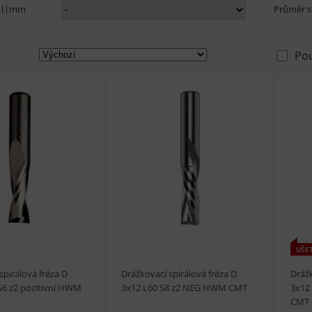
a I|mm
Průměr 
Po
UŠET
spirálová fréza D
Drážkovací spirálová fréza D
Drážk
S6 z2 pozitivní HWM
3x12 L60 S8 z2 NEG HWM CMT
3x12
CMT