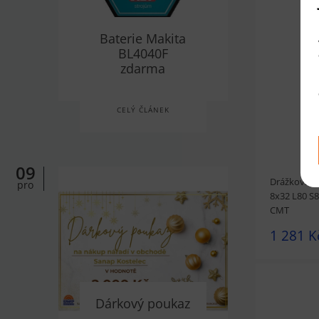
Baterie Makita
prohlédnou
BL4040F
zdarma
CELÝ ČLÁNEK
09
Drážkovací 
pro
8x32 L80 S
CMT
1 281 K
Dárkový poukaz