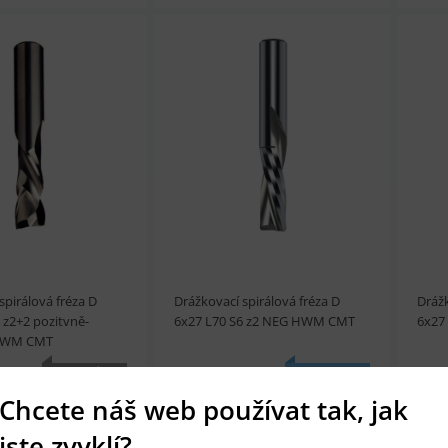
t
Přidat do košíku
prohlédnout
Přidat do košíku
prohl
spirálová fréza D
Drážkovací spirálová fréza D
Drážk
 z2+2 pozitvně-
6x27 L70 S6 z2 NEG HWM CMT
6x27
 HWM CMT
816 Kč
917
NENÍ
SKLADEM
SKLADEM
Chcete náš web používat tak, jak
jste zvyklí?