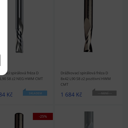
édnout
Přidat do košíku
prohlédnout
Přidat do košíku
ovací spirálová fréza D
Drážkovací spirálová fréza D
 L90 S8 z2 NEG HWM CMT
8x42 L90 S8 z2 pozitivní HWM
CMT
84 Kč
1 684 Kč
SKLADEM
NENÍ
SKLADEM
-25%