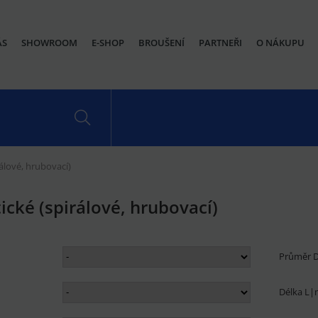
ÁS
SHOWROOM
E-SHOP
BROUŠENÍ
PARTNEŘI
O NÁKUPU
álové, hrubovací)
ické (spirálové, hrubovací)
Průměr
Délka L