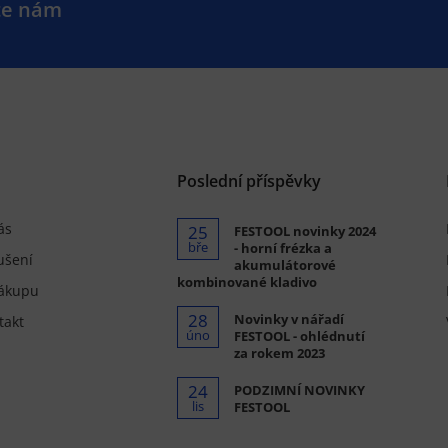
te nám
.
Poslední příspěvky
ás
25
FESTOOL novinky 2024
bře
- horní frézka a
ušení
akumulátorové
kombinované kladivo
ákupu
28
Novinky v nářadí
takt
úno
FESTOOL - ohlédnutí
za rokem 2023
24
PODZIMNÍ NOVINKY
lis
FESTOOL