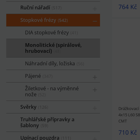
764 Kč
Ruční nářadí
517
Stopkové frézy
542
DIA stopkové frézy
41
Monolitické (spirálové,
hrubovací)
48
prohlédnou
Náhradní díly, ložiska
56
Pájené
347
Žiletkové - na výměnné
nože
52
Svěrky
126
Drážkovací 
4x15 L60 S
Truhlářské přípravky a
CMT
šablony
59
710 Kč
Upínací pouzdra
111