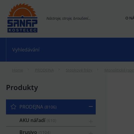
O N
Nástroje, stroje, broušení...
Home
PRODEJNA
Stopkové frézy
Monolitické (spi
Produkty
PRODEJNA
8106
AKU nářadí
610
Brusivo
1104