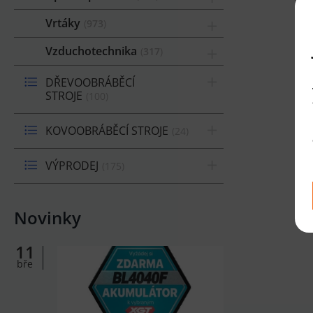
Vrtáky
973
Vzduchotechnika
317
DŘEVOOBRÁBĚCÍ
STROJE
100
KOVOOBRÁBĚCÍ STROJE
24
VÝPRODEJ
175
Novinky
11
bře