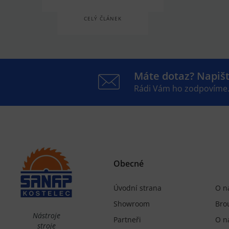
CELÝ ČLÁNEK
Máte dotaz? Napiš
Rádi Vám ho zodpovíme
Obecné
Úvodní strana
O n
Showroom
Bro
Nástroje
Partneři
O n
stroje