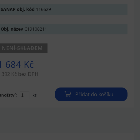
SANAP obj. kód
116629
Obj. název
C19108211
NENÍ SKLADEM
1 684 Kč
 392 Kč bez DPH
Přidat do košíku
nožství:
ks