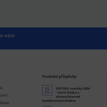
te nám
.
Poslední příspěvky
ás
25
FESTOOL novinky 2024
bře
- horní frézka a
ušení
akumulátorové
kombinované kladivo
ákupu