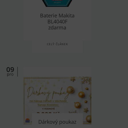
Baterie Makita
BL4040F
zdarma
CELÝ ČLÁNEK
09
pro
Dárkový poukaz