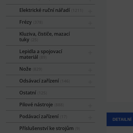
Elektrické ruční nářadí
1211
Frézy
378
Kluziva, čističe, mazací
tuky
25
Lepidla a spojovací
materiál
89
Nože
829
Odsávací zařízení
146
Ostatní
125
Pilové nástroje
888
Podávací zařízení
17
DETAILNÍ
Příslušenství ke strojům
9