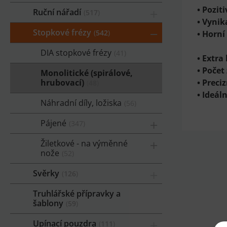
• Poziti
Ruční nářadí
517
• Vynik
Stopkové frézy
542
• Horní
DIA stopkové frézy
41
• Extra
• Počet
Monolitické (spirálové,
hrubovací)
• Preci
48
• Ideál
Náhradní díly, ložiska
56
Pájené
347
Žiletkové - na výměnné
nože
52
Svěrky
126
Truhlářské přípravky a
šablony
59
Upínací pouzdra
111