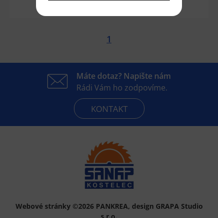
Přidat do košíku
1
Máte dotaz? Napište nám
Rádi Vám ho zodpovíme.
KONTAKT
Webové stránky ©2026 PANKREA
,
design GRAPA Studio
s.r.o.