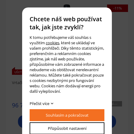
-11%
Chcete náš web používat
tak, jak jste zvyklí?
K tomu potřebujeme váš souhlas s
využitím
cookies
, které se ukládají ve
vašem prohlížeči. Díky těmto statistickým,
preferenčním a reklamním cookies
zjistíme, jak náš web používáte,
přizpůsobíme vám zobrazené informace a
nebudeme vás obtěžovat nerelevantní
UŠETŘÍTE 12100 KČ
reklamou. Můžete také pokračovat pouze
s cookies nezbytnými pro fungování
Vrtačko-frézka OPTImill MB 4 BOW
webu. Cookies nám dodávají energii pro
další vylepšování.
Přečíst více
96 788 Kč
NENÍ
SKLADEM
Souhlasím a pokračovat
PROHLÉDNOUT
Přizpůsobit nastavení