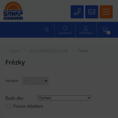
0
Facebook
Přihlášení
home
KOVOOBRÁBĚCÍ STROJE
Frézky
Frézky
Výrobce
Řadit dle:
Pouze skladem