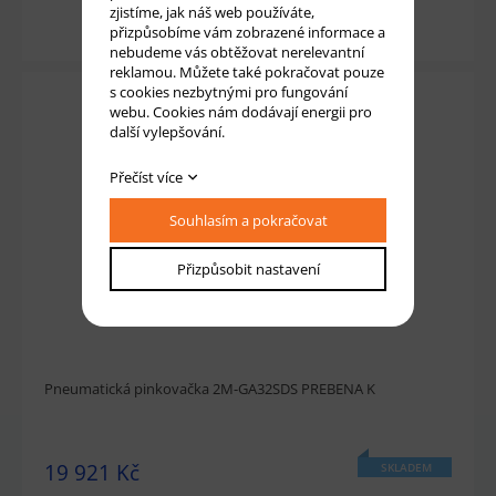
zjistíme, jak náš web používáte,
Přidat do košíku
přizpůsobíme vám zobrazené informace a
nebudeme vás obtěžovat nerelevantní
reklamou. Můžete také pokračovat pouze
s cookies nezbytnými pro fungování
webu. Cookies nám dodávají energii pro
další vylepšování.
Přečíst více
Souhlasím a pokračovat
Přizpůsobit nastavení
Pneumatická pinkovačka 2M-GA32SDS PREBENA K
19 921 Kč
SKLADEM