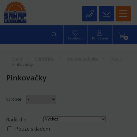
0
Facebook
Přihlášení
home
PRODEJNA
Vzduchotechnika
Pistole
Pinkovačky
Pinkovačky
Výrobce
Řadit dle:
Pouze skladem