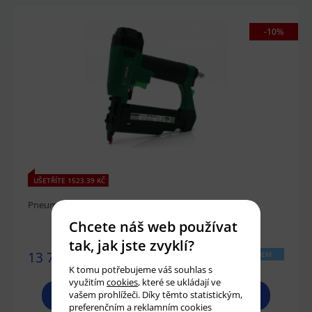
-10%
UŠETŘÍTE 1523.39 KČ
Pneumatická pinkovačka 1GP-ALK35 PREBENA
Chcete náš web používat
tak, jak jste zvyklí?
13 703 Kč
SKLADEM
K tomu potřebujeme váš souhlas s
využitím
cookies
, které se ukládají ve
vašem prohlížeči. Díky těmto statistickým,
PROHLÉDNOUT
preferenčním a reklamním cookies