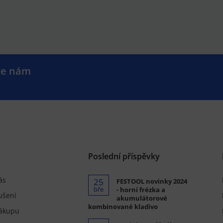
te nám
.
Poslední příspěvky
ás
25
FESTOOL novinky 2024
bře
- horní frézka a
ušení
akumulátorové
kombinované kladivo
ákupu