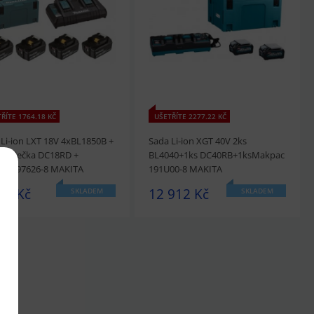
édnout
Přidat do košíku
prohlédnout
Přidat do košíku
ŘÍTE 1764.18 KČ
UŠETŘÍTE 2277.22 KČ
 Li-ion LXT 18V 4xBL1850B +
Sada Li-ion XGT 40V 2ks
nabíječka DC18RD +
BL4040+1ks DC40RB+1ksMakpac
ac197626-8 MAKITA
191U00-8 MAKITA
95 Kč
12 912 Kč
SKLADEM
SKLADEM
édnout
Přidat do košíku
prohlédnout
Přidat do košíku