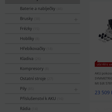
Baterie a nabíječky
46
Brusky
38
Frézky
15
Hoblíky
8
Hřebíkovačky
18
Kladiva
26
UŠETŘÍTE 68
Kompresory
8
AKU pokosov
Ostatní stroje
SYMMETRIC 
27
Mt Edt 578
Pily
85
23 509 
Příslušenství k AKU
16
Rádia
14