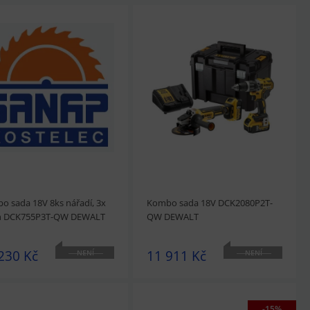
o sada 18V 8ks nářadí, 3x
Kombo sada 18V DCK2080P2T-
h DCK755P3T-QW DEWALT
QW DEWALT
230 Kč
11 911 Kč
NENÍ
NENÍ
SKLADEM
SKLADEM
-15%