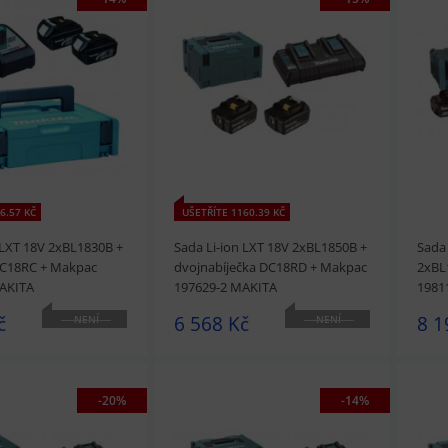
t
Přidat do košíku
prohlédnout
Přidat do košíku
prohl
6.57 KČ
UŠETŘÍTE 1160.39 KČ
 LXT 18V 2xBL1830B +
Sada Li-ion LXT 18V 2xBL1850B +
Sada 
DC18RC + Makpac
dvojnabíječka DC18RD + Makpac
2xBL
AKITA
197629-2 MAKITA
1981
č
6 568 Kč
8 1
NENÍ
NENÍ
SKLADEM
SKLADEM
-20%
-14%