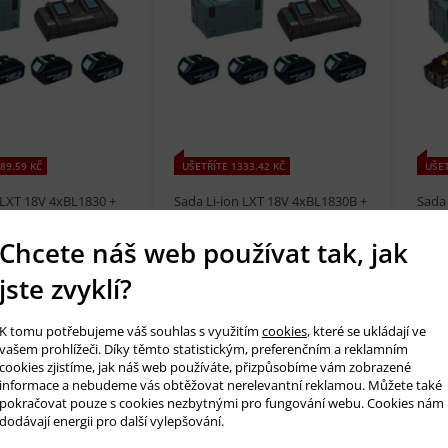
t
Přidat do košíku
prohlédnout
Přidat do košíku
prohl
89.59 KČ
UŠETŘÍTE 1333.42 KČ
UŠET
 LXT 18V 4xBL1830 +
Sada Li-ion LXT 18V 4xBL1830B +
Sada
čka DC18RD + Makpac
dvojnabíječka DC18RD + Makpac
dvoj
MAKITA
197970-3 MAKITA
Makp
Chcete náš web používat tak, jak
č
7 556 Kč
9 9
NENÍ
SKLADEM
jste zvyklí?
SKLADEM
K tomu potřebujeme váš souhlas s využitím
cookies
, které se ukládají ve
vašem prohlížeči. Díky těmto statistickým, preferenčním a reklamním
-17%
cookies zjistíme, jak náš web používáte, přizpůsobíme vám zobrazené
informace a nebudeme vás obtěžovat nerelevantní reklamou. Můžete také
pokračovat pouze s cookies nezbytnými pro fungování webu. Cookies nám
t
Přidat do košíku
prohlédnout
Přidat do košíku
prohl
dodávají energii pro další vylepšování.