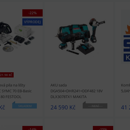
-22%
VÝPRODEJ
21.98 KČ
á pila na lišty
AKU sada
Komb
SYMC 70 EB-Basic
DGA504+DHR241+DDF482 18V
5,0A
180 FESTOOL
DLX3078TX1 MAKITA
Kč
24 590 Kč
41 
SKLADEM
NENÍ
SKLADEM
-14%
-15%