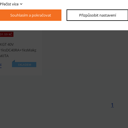
Přečíst více
Souhlasím a pokračovat
Přizpůsobit nastavení
31.59 KČ
 XGT 40V
+1ksDC40RA+1ksMakpac
AKITA
č
SKLADEM
1
t
Přidat do košíku