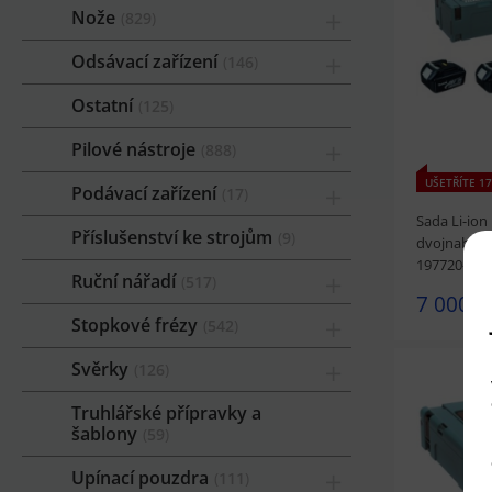
Nože
829
prohlédnou
Odsávací zařízení
146
Ostatní
125
Pilové nástroje
888
UŠETŘÍTE 17
Podávací zařízení
17
Sada Li-ion
Příslušenství ke strojům
9
dvojnabíje
197720-6_
Ruční nářadí
517
7 000 K
Stopkové frézy
542
Svěrky
126
Truhlářské přípravky a
šablony
59
prohlédnou
Upínací pouzdra
111