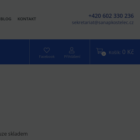
+420 602 330 236
BLOG
KONTAKT
sekretariat@sanapkostelec.cz
0 Kč
Košík:
0
Facebook
Přihlášení
uze skladem