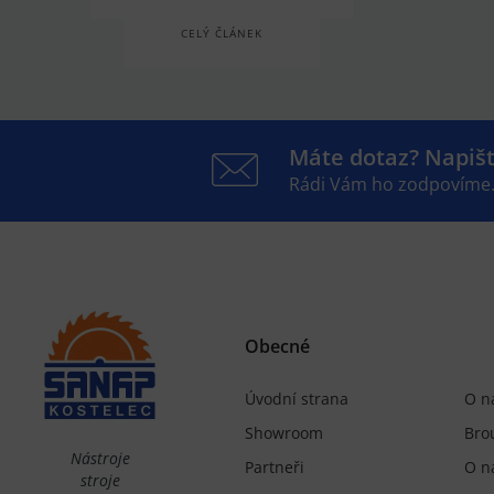
CELÝ ČLÁNEK
Máte dotaz? Napiš
Rádi Vám ho zodpovíme
Obecné
Úvodní strana
O n
Showroom
Bro
Nástroje
Partneři
O n
stroje