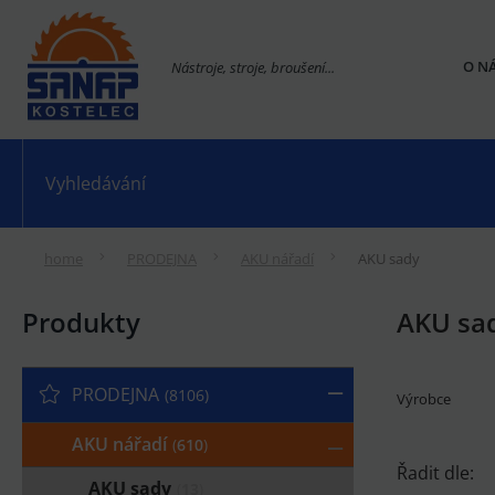
O N
Nástroje, stroje, broušení...
home
PRODEJNA
AKU nářadí
AKU sady
Produkty
AKU sa
PRODEJNA
8106
Výrobce
AKU nářadí
610
Řadit dle:
AKU sady
13