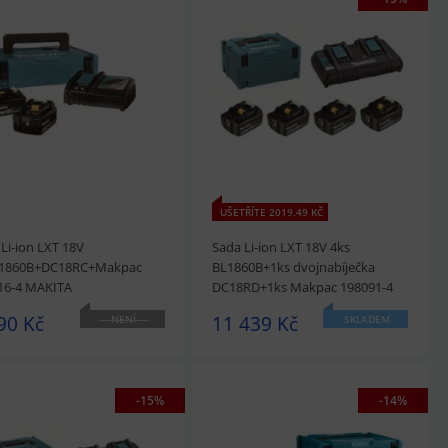
édnout
Přidat do košíku
prohlédnout
Přidat do košíku
UŠETŘÍTE 2019.49 KČ
Li-ion LXT 18V
Sada Li-ion LXT 18V 4ks
1860B+DC18RC+Makpac
BL1860B+1ks dvojnabíječka
16-4 MAKITA
DC18RD+1ks Makpac 198091-4
MAKITA
90 Kč
11 439 Kč
NENÍ
SKLADEM
SKLADEM
-15%
-14%