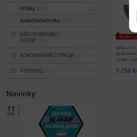
Vrtáky
974
Vzduchotechnika
317
DŘEVOOBRÁBĚCÍ
UŠETŘÍTE 20
STROJE
100
Sada Li-ion
2ksBL4040
KOVOOBRÁBĚCÍ STROJE
24
191J97-1 M
9 258 K
VÝPRODEJ
176
Novinky
11
bře
prohlédnou