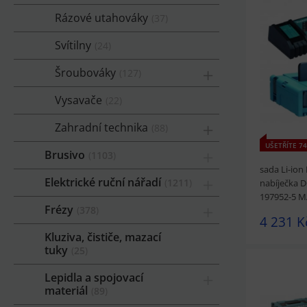
Rázové utahováky
37
prohlédnou
Svítilny
24
Šroubováky
127
Vysavače
22
Zahradní technika
88
UŠETŘÍTE 74
Brusivo
1103
sada Li-ion
Elektrické ruční nářadí
1211
nabíječka 
197952-5 M
Frézy
378
4 231 K
Kluziva, čističe, mazací
tuky
25
Lepidla a spojovací
materiál
89