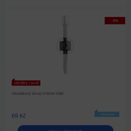
-9%
UŠETŘÍTE 7.26 KČ
Hloubkový doraz D 6mm IGM
69 Kč
SKLADEM