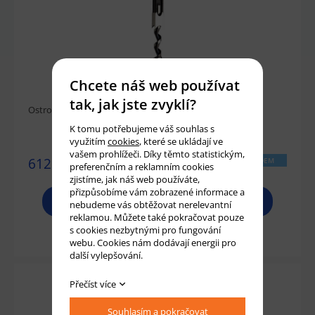
Chcete náš web používat
tak, jak jste zvyklí?
Ostrohranný dlabací vrták - D12,7 S19 CMT
K tomu potřebujeme váš souhlas s
využitím
cookies
, které se ukládají ve
vašem prohlížeči. Díky těmto statistickým,
612 Kč
SKLADEM
preferenčním a reklamním cookies
zjistíme, jak náš web používáte,
přizpůsobíme vám zobrazené informace a
PROHLÉDNOUT
nebudeme vás obtěžovat nerelevantní
reklamou. Můžete také pokračovat pouze
s cookies nezbytnými pro fungování
Přidat do košíku
webu. Cookies nám dodávají energii pro
další vylepšování.
Přečíst více
Souhlasím a pokračovat