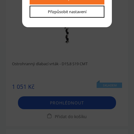
Přizpůsobit nastavení
Ostrohranný dlabací vrták - D15,8 S19 CMT
1 051 Kč
SKLADEM
PROHLÉDNOUT
Přidat do košíku