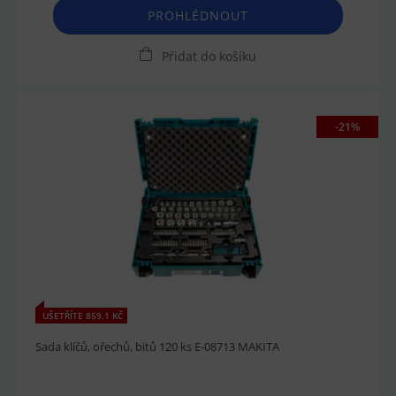
PROHLÉDNOUT
Přidat do košíku
-21%
UŠETŘÍTE 859.1 KČ
Sada klíčů, ořechů, bitů 120 ks E-08713 MAKITA