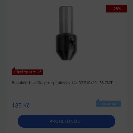
-25%
UŠETŘÍTE 61.71 KČ
Redukční hlavička pro spirálový vrták D3 S10x20 L38 CMT
185 Kč
SKLADEM
PROHLÉDNOUT