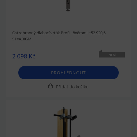
Ostrohranný dlabací vrták Profi - 8x8mm I=52 S20,6
S1=4,3IGM
2 098 Kč
NENÍ
SKLADEM
PROHLÉDNOUT
Přidat do košíku