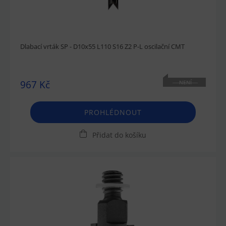
Dlabací vrták SP - D10x55 L110 S16 Z2 P-L oscilační CMT
967 Kč
NENÍ
SKLADEM
PROHLÉDNOUT
Přidat do košíku