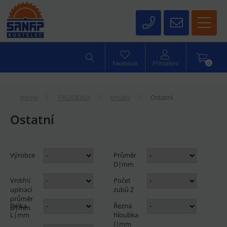
0
Facebook
Přihlášení
home
PRODEJNA
Vrtáky
Ostatní
Ostatní
Výrobce
Průměr
D|mm
Vnitřní
Počet
upínací
zubů Z
průměr
Délka
Řezná
D|mm
L|mm
hloubka
I|mm