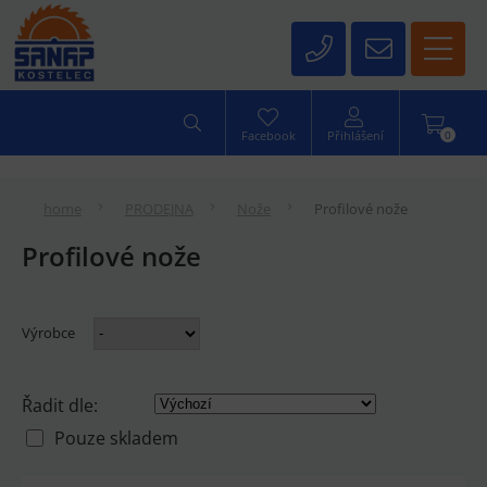
0
Facebook
Přihlášení
home
PRODEJNA
Nože
Profilové nože
Profilové nože
Výrobce
Řadit dle:
Pouze skladem