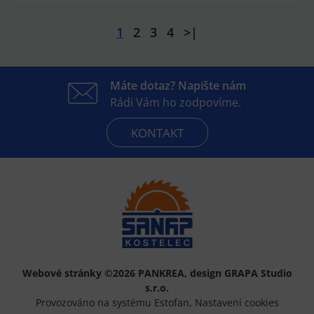
1
2
3
4
>|
Máte dotaz? Napište nám
Rádi Vám ho zodpovíme.
KONTAKT
Webové stránky ©2026 PANKREA
,
design GRAPA Studio
s.r.o.
Provozováno na systému Estofan
,
Nastavení cookies