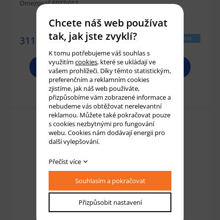
Omezovač F027-012
Chcete náš web používat
tak, jak jste zvyklí?
311 Kč
SKLADEM
K tomu potřebujeme váš souhlas s
využitím
cookies
, které se ukládají ve
PROHLÉDNOUT
vašem prohlížeči. Díky těmto statistickým,
preferenčním a reklamním cookies
zjistíme, jak náš web používáte,
Přidat do košíku
přizpůsobíme vám zobrazené informace a
nebudeme vás obtěžovat nerelevantní
reklamou. Můžete také pokračovat pouze
s cookies nezbytnými pro fungování
webu. Cookies nám dodávají energii pro
další vylepšování.
Přečíst více
Souhlasím a pokračovat
Přizpůsobit nastavení