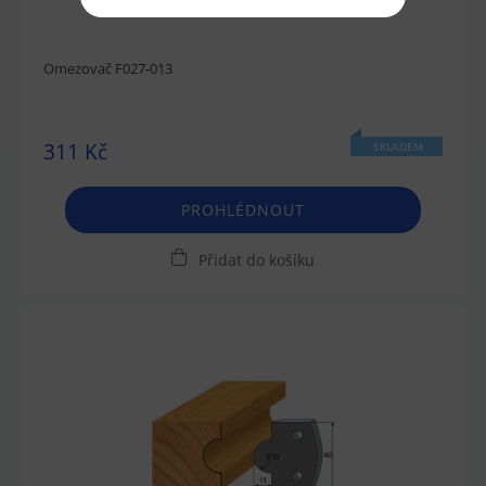
Omezovač F027-013
311 Kč
SKLADEM
PROHLÉDNOUT
Přidat do košíku