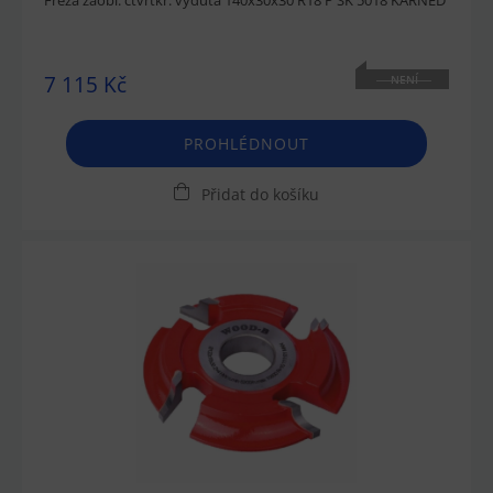
Fréza zaobl. čtvrtkr. vydutá 140x30x30 R18 P SK 5018 KARNED
7 115 Kč
NENÍ
SKLADEM
PROHLÉDNOUT
Přidat do košíku