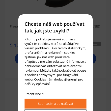
Chcete náš web používat
Fréza zaobl. čtvrtkr. vydutá 125x18x30 R10 L SK 5018 KARNED
tak, jak jste zvyklí?
K tomu potřebujeme váš souhlas s
využitím
cookies
, které se ukládají ve
5 178 Kč
NENÍ
vašem prohlížeči. Díky těmto statistickým,
SKLADEM
preferenčním a reklamním cookies
zjistíme, jak náš web používáte,
PROHLÉDNOUT
přizpůsobíme vám zobrazené informace a
nebudeme vás obtěžovat nerelevantní
Přidat do košíku
reklamou. Můžete také pokračovat pouze
s cookies nezbytnými pro fungování
webu. Cookies nám dodávají energii pro
další vylepšování.
Přečíst více
Souhlasím a pokračovat