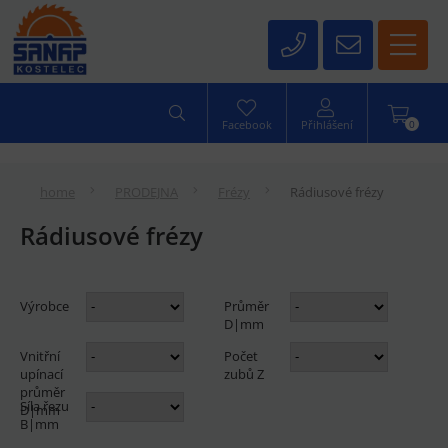
0
Facebook
Přihlášení
home
PRODEJNA
Frézy
Rádiusové frézy
Rádiusové frézy
Výrobce
Průměr
D|mm
Vnitřní
Počet
upínací
zubů Z
průměr
Síla řezu
D|mm
B|mm