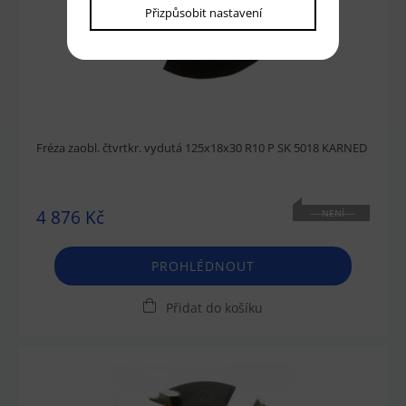
Přizpůsobit nastavení
Fréza zaobl. čtvrtkr. vydutá 125x18x30 R10 P SK 5018 KARNED
4 876 Kč
NENÍ
SKLADEM
PROHLÉDNOUT
Přidat do košíku