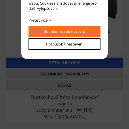
webu. Cookies nám dodávají energii pro
další vylepšování.
Přečíst více
Souhlasím a pokračovat
Přizpůsobit nastavení
DETAILNÍ POPIS
TECHNICKÉ PARAMETRY
DOTAZ
čtvrtkruhová fréza k zaoblování
pájená
zuby z materiálu HW (HM)
strojní posuv (MEC)