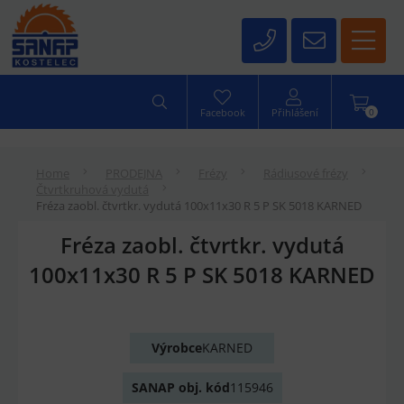
0
Facebook
Přihlášení
Home
PRODEJNA
Frézy
Rádiusové frézy
Čtvrtkruhová vydutá
Fréza zaobl. čtvrtkr. vydutá 100x11x30 R 5 P SK 5018 KARNED
Fréza zaobl. čtvrtkr. vydutá
100x11x30 R 5 P SK 5018 KARNED
Výrobce
KARNED
SANAP obj. kód
115946