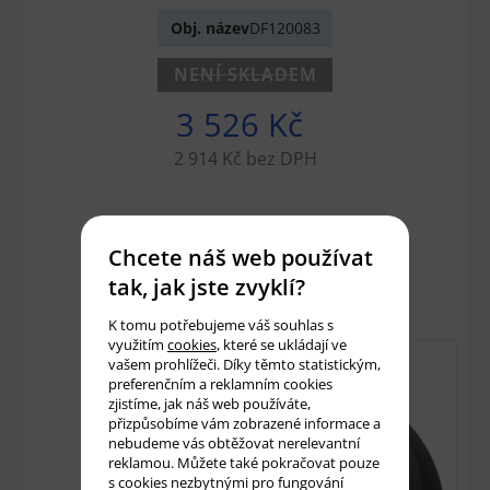
Obj. název
DF120083
NENÍ SKLADEM
3 526 Kč
2 914 Kč bez DPH
Množství:
ks
Chcete náš web používat
Přidat do košíku
tak, jak jste zvyklí?
K tomu potřebujeme váš souhlas s
využitím
cookies
, které se ukládají ve
vašem prohlížeči. Díky těmto statistickým,
preferenčním a reklamním cookies
zjistíme, jak náš web používáte,
přizpůsobíme vám zobrazené informace a
nebudeme vás obtěžovat nerelevantní
reklamou. Můžete také pokračovat pouze
s cookies nezbytnými pro fungování