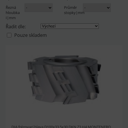
Řezná
Průměr
hloubka
stopky|mm
I|mm
Řadit dle:
Pouze skladem
DIA frézovací hlava D100x33,5x30 DKN Z3 H4 MONTENERO