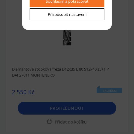
Souhlasím a pokračovat
Přizpůsobit nastavení
Diamantová stopková fréza D12x35 L 80 S12x40 z5+1 P
DAF27011 MONTENERO
2 550 Kč
SKLADEM
PROHLÉDNOUT
Přidat do košíku