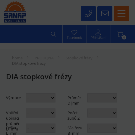
0
Facebook
Přihlášení
home
PRODEJNA
Stopkové frézy
DIA stopkové frézy
DIA stopkové frézy
Výrobce
Průměr
D|mm
Vnitřní
Počet
upínací
zubů Z
průměr
Délka
Síla řezu
D|mm
L|mm
B|mm