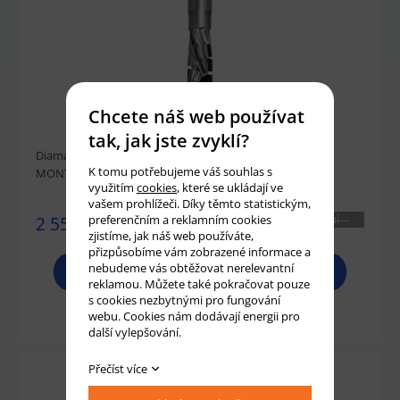
Chcete náš web používat
tak, jak jste zvyklí?
Diamantová stopková fréza D12x35 L 70 S12x40 z5+1 L
K tomu potřebujeme váš souhlas s
MONTENERO
využitím
cookies
, které se ukládají ve
vašem prohlížeči. Díky těmto statistickým,
preferenčním a reklamním cookies
2 550 Kč
NENÍ
zjistíme, jak náš web používáte,
SKLADEM
přizpůsobíme vám zobrazené informace a
nebudeme vás obtěžovat nerelevantní
PROHLÉDNOUT
reklamou. Můžete také pokračovat pouze
s cookies nezbytnými pro fungování
Přidat do košíku
webu. Cookies nám dodávají energii pro
další vylepšování.
Přečíst více