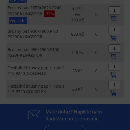
Brusný pás 1370x2620 P240
1 278
PS29F KLINGSPOR
-37%
Kč
15
793 Kč
Výprodej
Brusný pás 950x1900 P 60
833 Kč
0
PS29F KLINGSPOR
Brusný pás 950x1900 P100
728 Kč
0
PS29F KLINGSPOR
Flexibilní brusný papír, role š.
23 Kč
0
115 P240_GOLDFLEX
Flexibilní brusný papír, role š.
23 Kč
0
115 P320 GOLDFLEX
Máte dotaz? Napište nám
Rádi Vám ho zodpovíme.