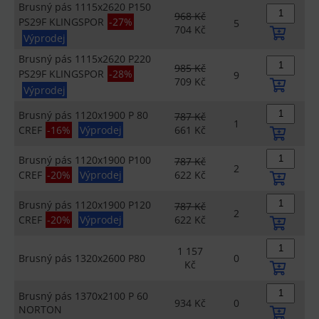
Brusný pás 1115x2620 P150
968 Kč
PS29F KLINGSPOR
-27%
5
704 Kč
Výprodej
Brusný pás 1115x2620 P220
985 Kč
PS29F KLINGSPOR
-28%
9
709 Kč
Výprodej
Brusný pás 1120x1900 P 80
787 Kč
1
CREF
-16%
Výprodej
661 Kč
Brusný pás 1120x1900 P100
787 Kč
2
CREF
-20%
Výprodej
622 Kč
Brusný pás 1120x1900 P120
787 Kč
2
CREF
-20%
Výprodej
622 Kč
1 157
Brusný pás 1320x2600 P80
0
Kč
Brusný pás 1370x2100 P 60
934 Kč
0
NORTON