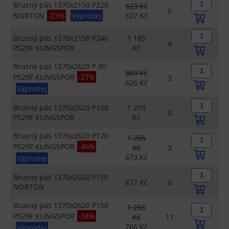
Brusný pás 1370x2150 P220
823 Kč
5
NORTON
-23%
Výprodej
627 Kč
Brusný pás 1370x2150 P240
1 185
4
PS29F KLINGSPOR
Kč
Brusný pás 1370x2620 P 80
869 Kč
PS29F KLINGSPOR
-27%
3
626 Kč
Výprodej
Brusný pás 1370x2620 P100
1 255
0
PS29F KLINGSPOR
Kč
Brusný pás 1370x2620 P120
1 255
PS29F KLINGSPOR
-46%
Kč
3
673 Kč
Výprodej
Brusný pás 1370x2620 P150
877 Kč
0
NORTON
Brusný pás 1370x2620 P150
1 255
PS29F KLINGSPOR
-38%
Kč
11
766 Kč
Výprodej