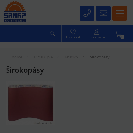
0
Facebook
Přihlášení
home
PRODEJNA
Brusivo
Širokopásy
Širokopásy