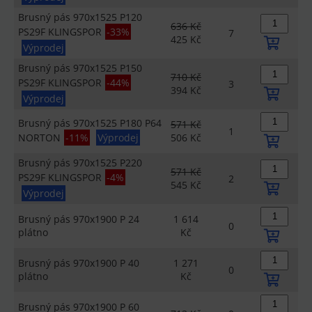
Brusný pás 970x1525 P120
636 Kč
PS29F KLINGSPOR
-33%
7
425 Kč
Výprodej
Brusný pás 970x1525 P150
710 Kč
PS29F KLINGSPOR
-44%
3
394 Kč
Výprodej
Brusný pás 970x1525 P180 P64
571 Kč
1
NORTON
-11%
Výprodej
506 Kč
Brusný pás 970x1525 P220
571 Kč
PS29F KLINGSPOR
-4%
2
545 Kč
Výprodej
Brusný pás 970x1900 P 24
1 614
0
plátno
Kč
Brusný pás 970x1900 P 40
1 271
0
plátno
Kč
Brusný pás 970x1900 P 60