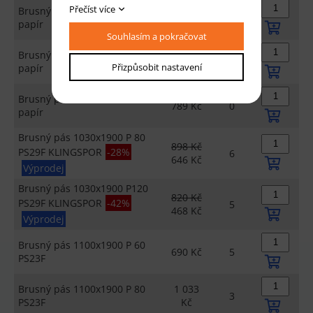
Přečíst více
Brusný pás 1010x1900 P 80
729 Kč
0
papír
Souhlasím a pokračovat
Brusný pás 1010x1900 P100
729 Kč
0
Přizpůsobit nastavení
papír
Brusný pás 1010x1900 P120
789 Kč
0
papír
Brusný pás 1030x1900 P 80
898 Kč
PS29F KLINGSPOR
-28%
6
646 Kč
Výprodej
Brusný pás 1030x1900 P120
820 Kč
PS29F KLINGSPOR
-42%
5
468 Kč
Výprodej
Brusný pás 1100x1900 P 60
690 Kč
5
PS23F
Brusný pás 1100x1900 P 80
1 033
3
PS23F
Kč