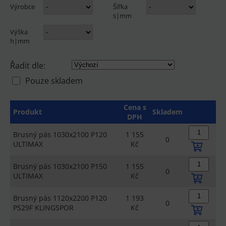
Výrobce
Šířka
s|mm
Výška
h|mm
Řadit dle:
Pouze skladem
Cena s
Produkt
Skladem
DPH
Brusný pás 1030x2100 P120
1 155
0
ULTIMAX
Kč
Brusný pás 1030x2100 P150
1 155
0
ULTIMAX
Kč
Brusný pás 1120x2200 P120
1 193
0
PS29F KLINGSPOR
Kč