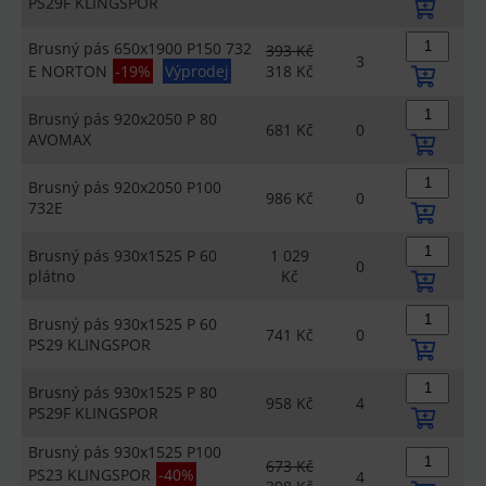
PS29F KLINGSPOR
Brusný pás 650x1900 P150 732
393 Kč
3
E NORTON
-19%
Výprodej
318 Kč
Brusný pás 920x2050 P 80
681 Kč
0
AVOMAX
Brusný pás 920x2050 P100
986 Kč
0
732E
Brusný pás 930x1525 P 60
1 029
0
plátno
Kč
Brusný pás 930x1525 P 60
741 Kč
0
PS29 KLINGSPOR
Brusný pás 930x1525 P 80
958 Kč
4
PS29F KLINGSPOR
Brusný pás 930x1525 P100
673 Kč
PS23 KLINGSPOR
-40%
4