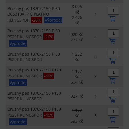
3 095
Brusný pás 1370x2150 P 60
Kč
BCS310X F4G PLÁTNO
1
2 476
KLINGSPOR
-20%
Výprodej
Kč
Brusný pás 1370x2150 P 60
920 Kč
PS29F KLINGSPOR
-16%
4
772 Kč
Výprodej
Brusný pás 1370x2150 P 80
1 252
0
PS29F KLINGSPOR
Kč
Brusný pás 1370x2150 P120
1 107
PS29F KLINGSPOR
-45%
Kč
3
604 Kč
Výprodej
Brusný pás 1370x2150 P150
927 Kč
1
PS29F KLINGSPOR
Brusný pás 1370x2150 P180
1 107
PS29F KLINGSPOR
-46%
Kč
5
593 Kč
Výprodej