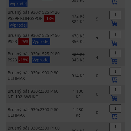
398 Kč
Výprodej
Brusný pás 930x1525 P120
472 Kč
PS29F KLINGSPOR
-18%
5
382 Kč
Výprodej
Brusný pás 930x1525 P150
478 Kč
7
PS23
-25%
Výprodej
356 Kč
Brusný pás 930x1525 P180
424 Kč
4
PS23
-18%
Výprodej
345 Kč
Brusný pás 930x1900 P 80
914 Kč
0
ULTIMAX
Brusný pás 930x2300 P 60
1 100
0
NF1102 AWUKO
Kč
Brusný pás 930x2300 P 60
1 230
0
ULTIMAX
Kč
Brusný pás 930x2300 P100
864 Kč
0