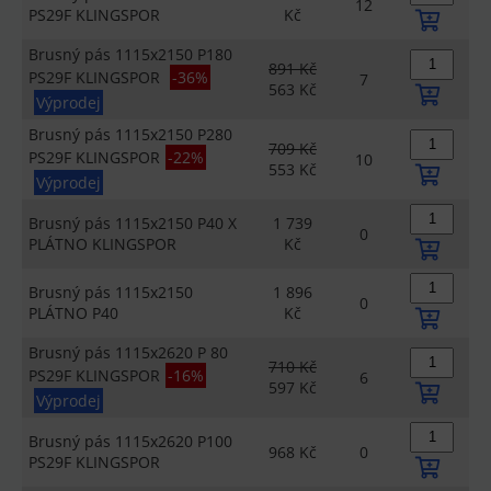
12
PS29F KLINGSPOR
Kč
Brusný pás 1115x2150 P180
891 Kč
PS29F KLINGSPOR
-36%
7
563 Kč
Výprodej
Brusný pás 1115x2150 P280
709 Kč
PS29F KLINGSPOR
-22%
10
553 Kč
Výprodej
Brusný pás 1115x2150 P40 X
1 739
0
PLÁTNO KLINGSPOR
Kč
Brusný pás 1115x2150
1 896
0
PLÁTNO P40
Kč
Brusný pás 1115x2620 P 80
710 Kč
PS29F KLINGSPOR
-16%
6
597 Kč
Výprodej
Brusný pás 1115x2620 P100
968 Kč
0
PS29F KLINGSPOR