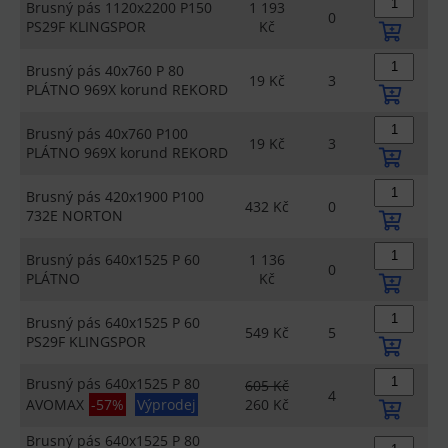
Brusný pás 1120x2200 P150
1 193
0
PS29F KLINGSPOR
Kč
Brusný pás 40x760 P 80
19 Kč
3
PLÁTNO 969X korund REKORD
Brusný pás 40x760 P100
19 Kč
3
PLÁTNO 969X korund REKORD
Brusný pás 420x1900 P100
432 Kč
0
732E NORTON
Brusný pás 640x1525 P 60
1 136
0
PLÁTNO
Kč
Brusný pás 640x1525 P 60
549 Kč
5
PS29F KLINGSPOR
Brusný pás 640x1525 P 80
605 Kč
4
AVOMAX
-57%
Výprodej
260 Kč
Brusný pás 640x1525 P 80