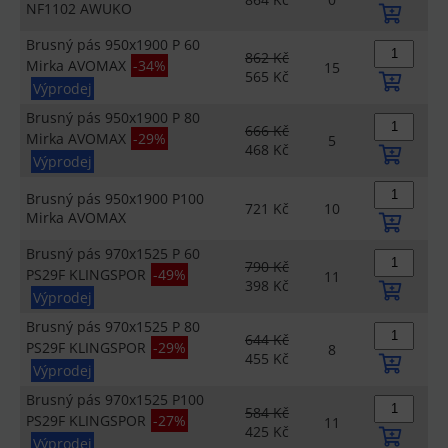
NF1102 AWUKO
Brusný pás 950x1900 P 60
862 Kč
Mirka AVOMAX
-34%
15
565 Kč
Výprodej
Brusný pás 950x1900 P 80
666 Kč
Mirka AVOMAX
-29%
5
468 Kč
Výprodej
Brusný pás 950x1900 P100
721 Kč
10
Mirka AVOMAX
Brusný pás 970x1525 P 60
790 Kč
PS29F KLINGSPOR
-49%
11
398 Kč
Výprodej
Brusný pás 970x1525 P 80
644 Kč
PS29F KLINGSPOR
-29%
8
455 Kč
Výprodej
Brusný pás 970x1525 P100
584 Kč
PS29F KLINGSPOR
-27%
11
425 Kč
Výprodej