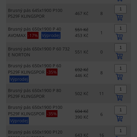
Brusný pás 645x1900 P100
467 Kč
8
PS29F KLINGSPOR
Brusný pás 650x1900 P 40
551 Kč
1
AVOMAX
-17%
Výprodej
453 Kč
Brusný pás 650x1900 P 60 732
551 Kč
0
E NORTON
Brusný pás 650x1900 P 60
692 Kč
PS29F KLINGSPOR
-35%
8
446 Kč
Výprodej
Brusný pás 650x1900 P 80
502 Kč
11
PS29F KLINGSPOR
Brusný pás 650x1900 P100
604 Kč
PS29F KLINGSPOR
-35%
6
390 Kč
Výprodej
Brusný pás 650x1900 P120
643 Kč
16