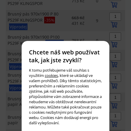
713 Kč
0
PS29F KLINGSPOR
Brusný pás 970x1900 P 80
663 Kč
PS29F KLINGSPOR
-35%
9
431 Kč
Výprodej
Brusný pás 970x1900 P100
793 Kč
0
PS29F KLINGSPOR
Výprodej
Chcete náš web používat
Brusný pás 970x1900 P120
662 Kč
tak, jak jste zvyklí?
PS29F KLINGSPOR
-22%
10
513 Kč
Výprodej
K tomu potřebujeme váš souhlas s
Brusný pás 970x1900 P180
využitím
cookies
, které se ukládají ve
793 Kč
vašem prohlížeči. Díky těmto statistickým,
PS29F KLINGSPOR
-36%
7
506 Kč
preferenčním a reklamním cookies
Výprodej
zjistíme, jak náš web používáte,
přizpůsobíme vám zobrazené informace a
Brusný pás 1010x1900 P 40
698 Kč
0
nebudeme vás obtěžovat nerelevantní
papír AVOMAX
reklamou. Můžete také pokračovat pouze
s cookies nezbytnými pro fungování
Brusný pás 1010x1900 P 60
webu. Cookies nám dodávají energii pro
785 Kč
0
papír
další vylepšování.