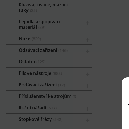
Kluziva, čističe, mazací
tuky
25
Lepidla a spojovací
materiál
89
Nože
829
Odsávací zařízení
146
Ostatní
125
Pilové nástroje
888
Podávací zařízení
17
Příslušenství ke strojům
9
Ruční nářadí
517
Stopkové frézy
542