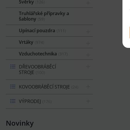
Svěrky
126
Truhlářské přípravky a
šablony
59
Upínací pouzdra
111
Vrtáky
974
Vzduchotechnika
317
DŘEVOOBRÁBĚCÍ
STROJE
100
KOVOOBRÁBĚCÍ STROJE
24
VÝPRODEJ
176
Novinky