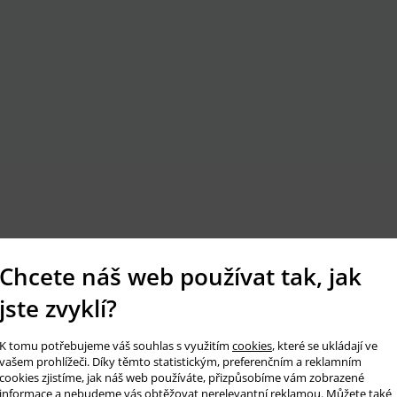
Chcete náš web používat tak, jak
jste zvyklí?
K tomu potřebujeme váš souhlas s využitím
cookies
, které se ukládají ve
vašem prohlížeči. Díky těmto statistickým, preferenčním a reklamním
cookies zjistíme, jak náš web používáte, přizpůsobíme vám zobrazené
informace a nebudeme vás obtěžovat nerelevantní reklamou. Můžete také