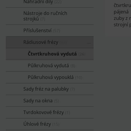
Náhradní díly
22
čtvrtkr
pájená
Nástroje do ručních
zuby z 
strojků
7
strojní
Příslušenství
57
Rádiusové frézy
44
Čtvrtkruhová vydutá
26
Půlkruhová vydutá
8
Půlkruhová vypouklá
10
Sady fréz na palubky
7
Sady na okna
5
Tvrdokovové frézy
1
Úhlové frézy
15