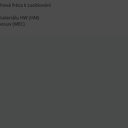
uhová fréza k zaoblování
materiálu HW (HM)
 posuv (MEC)