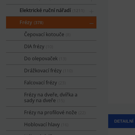
Elektrické ruční nářadí
1211
Frézy
378
Čepovací kotouče
8
DIA frézy
10
Do olepovaček
13
Drážkovací frézy
110
Falcovací frézy
23
Frézy na dveře, dvířka a
sady na dveře
15
Frézy na profilové nože
22
DETAILNÍ
Hoblovací hlavy
16