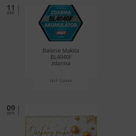
11
bře
Baterie Makita
BL4040F
zdarma
CELÝ ČLÁNEK
09
pro