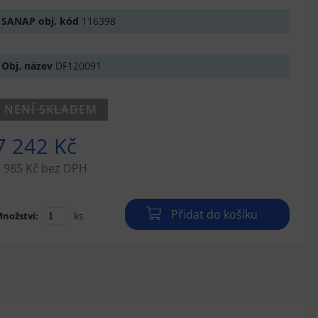
SANAP obj. kód
116398
Obj. název
DF120091
NENÍ SKLADEM
7 242 Kč
 985 Kč bez DPH
Přidat do košíku
nožství:
ks