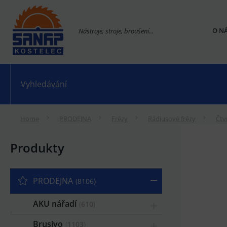
O N
Nástroje, stroje, broušení...
Home
PRODEJNA
Frézy
Rádiusové frézy
Čtv
Produkty
PRODEJNA
8106
AKU nářadí
610
Brusivo
1103