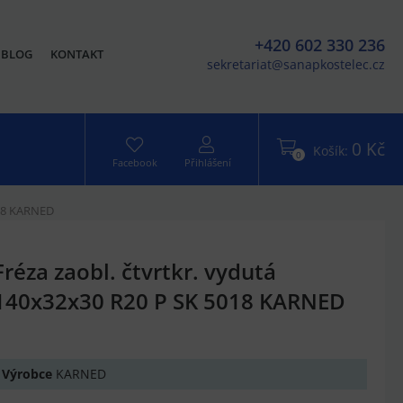
+420 602 330 236
BLOG
KONTAKT
sekretariat@sanapkostelec.cz
0 Kč
Košík:
0
Facebook
Přihlášení
018 KARNED
Fréza zaobl. čtvrtkr. vydutá
140x32x30 R20 P SK 5018 KARNED
Výrobce
KARNED