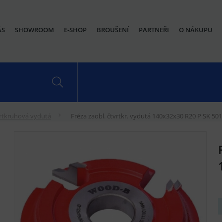
ÁS
SHOWROOM
E-SHOP
BROUŠENÍ
PARTNEŘI
O NÁKUPU
rtkruhová vydutá
Fréza zaobl. čtvrtkr. vydutá 140x32x30 R20 P SK 5