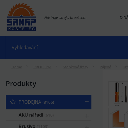
O N
Nástroje, stroje, broušení...
Home
PRODEJNA
Stopkové frézy
Pájené
Drá
Produkty
PRODEJNA
8106
AKU nářadí
610
Brusivo
1103