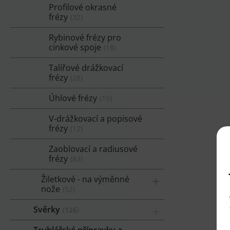
Profilové okrasné
frézy
32
Rybinové frézy pro
cinkové spoje
18
Talířové drážkovací
frézy
28
Úhlové frézy
15
V-drážkovací a popisové
frézy
12
Zaoblovací a radiusové
frézy
83
Žiletkové - na výměnné
nože
52
Svěrky
126
Truhlářské přípravky a