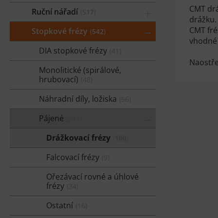
CMT drá
Ruční nářadí
517
drážku.
CMT fré
Stopkové frézy
542
vhodné 
DIA stopkové frézy
41
Naostře
Monolitické (spirálové,
hrubovací)
48
Náhradní díly, ložiska
56
Pájené
347
Drážkovací frézy
100
Falcovací frézy
9
Ořezávací rovné a úhlové
frézy
34
Ostatní
16