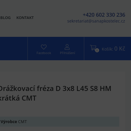
+420 602 330 236
BLOG
KONTAKT
sekretariat@sanapkostelec.cz
0 Kč
Košík:
0
Facebook
Přihlášení
Drážkovací fréza D 3x8 L45 S8 HM
krátká CMT
Výrobce
CMT