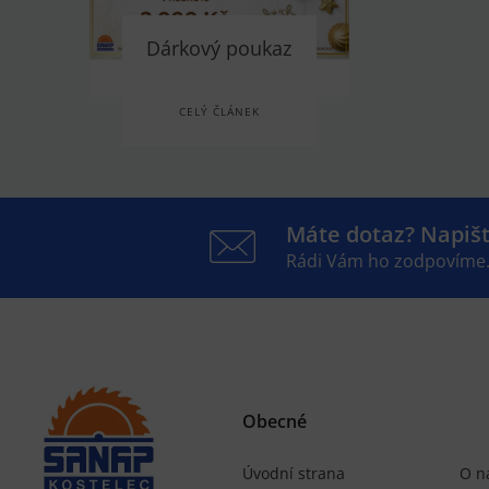
Dárkový poukaz
CELÝ ČLÁNEK
Máte dotaz? Napiš
Rádi Vám ho zodpovíme
Obecné
Úvodní strana
O n