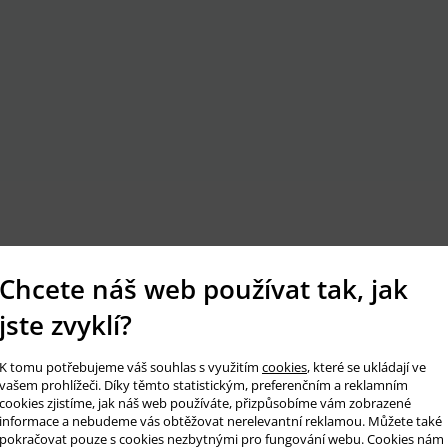
Chcete náš web používat tak, jak
jste zvyklí?
K tomu potřebujeme váš souhlas s využitím
cookies
, které se ukládají ve
vašem prohlížeči. Díky těmto statistickým, preferenčním a reklamním
cookies zjistíme, jak náš web používáte, přizpůsobíme vám zobrazené
informace a nebudeme vás obtěžovat nerelevantní reklamou. Můžete také
pokračovat pouze s cookies nezbytnými pro fungování webu. Cookies nám