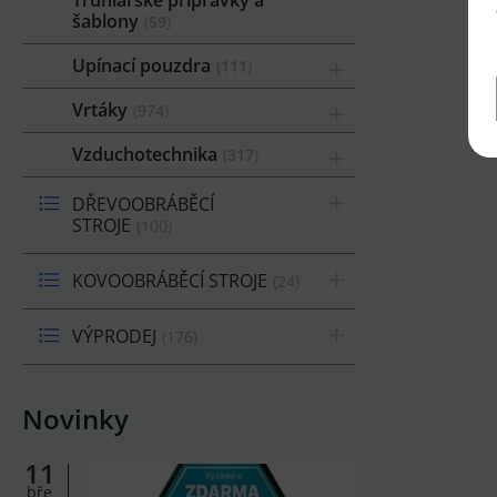
šablony
59
Upínací pouzdra
111
Vrtáky
974
Vzduchotechnika
317
DŘEVOOBRÁBĚCÍ
STROJE
100
KOVOOBRÁBĚCÍ STROJE
24
VÝPRODEJ
176
Novinky
11
bře