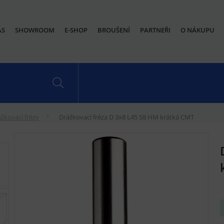
ÁS
SHOWROOM
E-SHOP
BROUŠENÍ
PARTNEŘI
O NÁKUPU
žkovací frézy
Drážkovací fréza D 3x8 L45 S8 HM krátká CMT