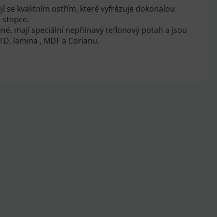
í se kvalitním ostřím, které vyfrézuje dokonalou
a stopce.
né, mají speciální nepřilnavý teflonový potah a jsou
D, lamina , MDF a Corianu.