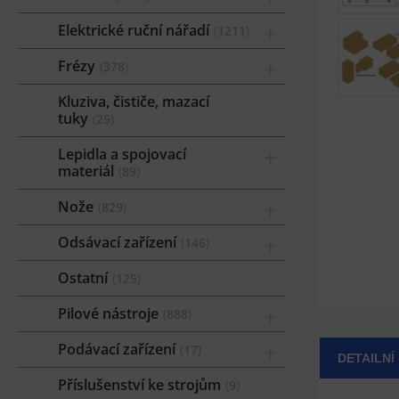
Elektrické ruční nářadí
1211
Frézy
378
Kluziva, čističe, mazací
tuky
25
Lepidla a spojovací
materiál
89
Nože
829
Odsávací zařízení
146
Ostatní
125
Pilové nástroje
888
Podávací zařízení
17
DETAILNÍ
Příslušenství ke strojům
9