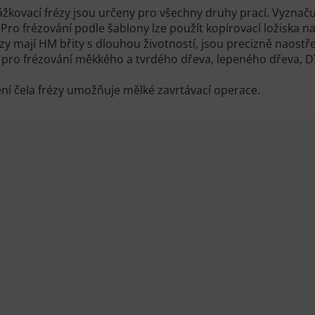
žkovací frézy jsou určeny pro všechny druhy prací. Vyznačuj
 Pro frézování podle šablony lze použít kopírovací ložiska n
zy mají HM břity s dlouhou životností, jsou precizně naostře
pro frézování měkkého a tvrdého dřeva, lepeného dřeva, DT
ní čela frézy umožňuje mělké zavrtávací operace.