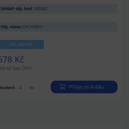
SANAP obj. kód
100262
Obj. název
C91103011
SKLADEM
678 Kč
560 Kč bez DPH
Přidat do košíku
nožství:
ks