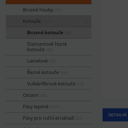
Brusné houby
11
Kotouče
183
Brusné kotouče
28
Diamantové řezné
kotouče
43
Lamelové
42
Řezné kotouče
54
Vulkánfíbrové kotouče
18
Ostatní
46
Pásy lepené
337
DETAILNÍ
Pásy pro ruční el.nářadí
63