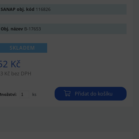
SANAP obj. kód
116826
Obj. název
B-17653
SKLADEM
52 Kč
43 Kč bez DPH
Přidat do košíku
nožství:
ks