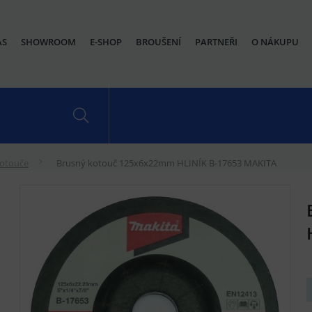
ÁS
SHOWROOM
E-SHOP
BROUŠENÍ
PARTNEŘI
O NÁKUPU
kotouče
Brusný kotouč 125x6x22mm HLINÍK B-17653 MAKITA