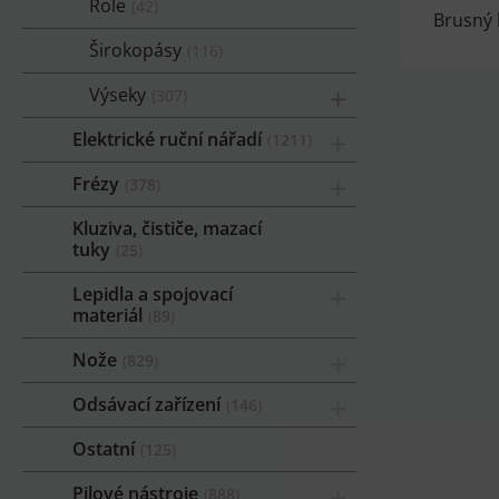
Role
42
Brusný 
Širokopásy
116
Výseky
307
Elektrické ruční nářadí
1211
Frézy
378
Kluziva, čističe, mazací
tuky
25
Lepidla a spojovací
materiál
89
Nože
829
Odsávací zařízení
146
Ostatní
125
Pilové nástroje
888