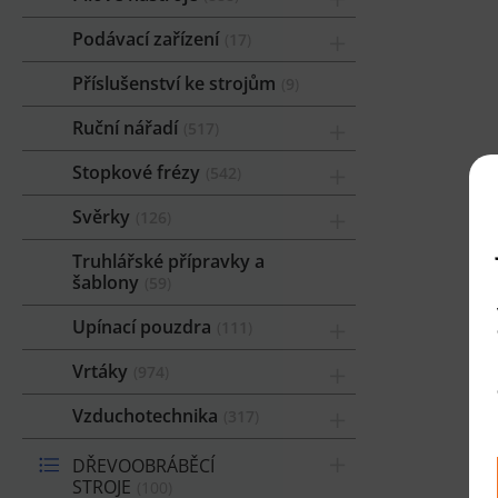
Podávací zařízení
17
Příslušenství ke strojům
9
Ruční nářadí
517
Stopkové frézy
542
Svěrky
126
Truhlářské přípravky a
šablony
59
Upínací pouzdra
111
Vrtáky
974
Vzduchotechnika
317
DŘEVOOBRÁBĚCÍ
STROJE
100