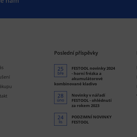
te nám
.
Poslední příspěvky
ás
25
FESTOOL novinky 2024
bře
- horní frézka a
ušení
akumulátorové
kombinované kladivo
ákupu
28
Novinky v nářadí
takt
úno
FESTOOL - ohlédnutí
za rokem 2023
24
PODZIMNÍ NOVINKY
lis
FESTOOL