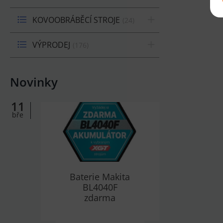
KOVOOBRÁBĚCÍ STROJE
24
VÝPRODEJ
176
Novinky
11
bře
Baterie Makita
BL4040F
zdarma