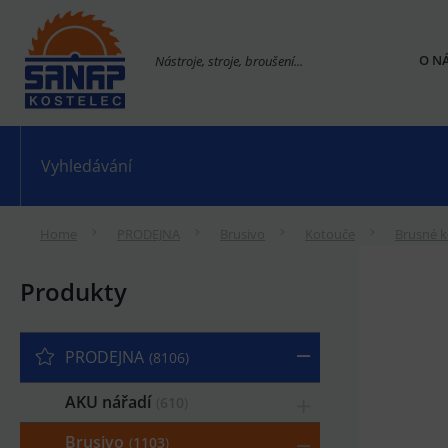
O N
Nástroje, stroje, broušení...
Home
PRODEJNA
Brusivo
Kotouče
Brusné 
Produkty
PRODEJNA
8106
AKU nářadí
610
Brusivo
1103