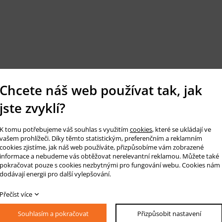
Chcete náš web používat tak, jak
jste zvyklí?
K tomu potřebujeme váš souhlas s využitím
cookies
, které se ukládají ve
vašem prohlížeči. Díky těmto statistickým, preferenčním a reklamním
cookies zjistíme, jak náš web používáte, přizpůsobíme vám zobrazené
informace a nebudeme vás obtěžovat nerelevantní reklamou. Můžete také
pokračovat pouze s cookies nezbytnými pro fungování webu. Cookies nám
dodávají energii pro další vylepšování.
Přečíst více
Souhlasím a pokračovat
Přizpůsobit nastavení