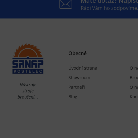
Máte dotaz? Napiš
Rádi Vám ho zodpovíme
Obecné
Úvodní strana
O n
Showroom
Bro
Nástroje
Partneři
O n
stroje
Blog
Kon
broušení...