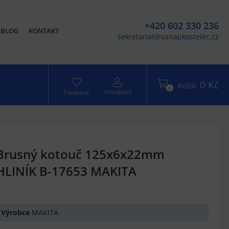
+420 602 330 236
BLOG
KONTAKT
sekretariat@sanapkostelec.cz
0 Kč
Košík:
0
Facebook
Přihlášení
Brusný kotouč 125x6x22mm
HLINÍK B-17653 MAKITA
Výrobce
MAKITA