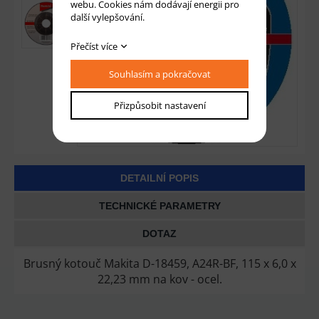
webu. Cookies nám dodávají energii pro
další vylepšování.
Přečíst více
Souhlasím a pokračovat
Přizpůsobit nastavení
DETAILNÍ POPIS
TECHNICKÉ PARAMETRY
DOTAZ
Brusný kotouč Makita D-18459, A24R-BF, 115 x 6,0 x
22,23 mm na kov - ocel.