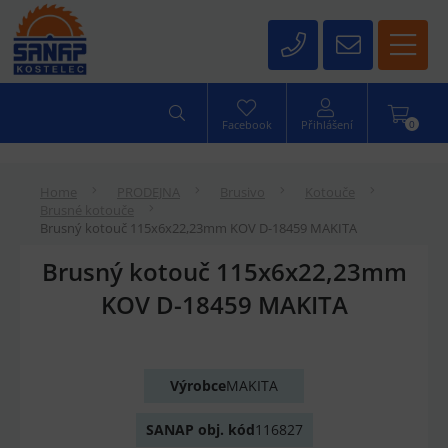
0
Facebook
Přihlášení
Home
PRODEJNA
Brusivo
Kotouče
Brusné kotouče
Brusný kotouč 115x6x22,23mm KOV D-18459 MAKITA
Brusný kotouč 115x6x22,23mm
KOV D-18459 MAKITA
Výrobce
MAKITA
SANAP obj. kód
116827