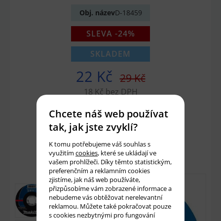
Obj. název
D-18459
SLEVA -24%
SKLADEM
22 Kč
29 Kč
18 Kč bez DPH
Chcete náš web používat
tak, jak jste zvyklí?
Množství:
ks
K tomu potřebujeme váš souhlas s
Přidat do košíku
využitím
cookies
, které se ukládají ve
vašem prohlížeči. Díky těmto statistickým,
preferenčním a reklamním cookies
zjistíme, jak náš web používáte,
přizpůsobíme vám zobrazené informace a
nebudeme vás obtěžovat nerelevantní
reklamou. Můžete také pokračovat pouze
s cookies nezbytnými pro fungování