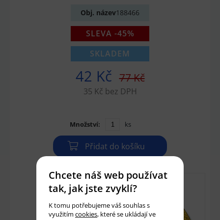
Obj. název
188466
SLEVA -45%
SKLADEM
42 Kč
77 Kč
35 Kč bez DPH
Množství:
ks
Přidat do košíku
Chcete náš web používat
tak, jak jste zvyklí?
K tomu potřebujeme váš souhlas s
využitím
cookies
, které se ukládají ve