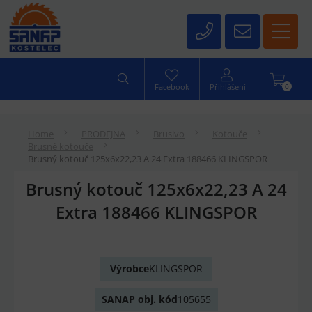
0
Facebook
Přihlášení
Home
PRODEJNA
Brusivo
Kotouče
Brusné kotouče
Brusný kotouč 125x6x22,23 A 24 Extra 188466 KLINGSPOR
Brusný kotouč 125x6x22,23 A 24
Extra 188466 KLINGSPOR
Výrobce
KLINGSPOR
SANAP obj. kód
105655