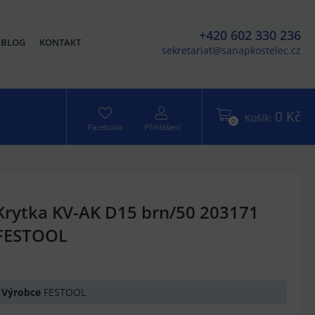
+420 602 330 236
BLOG
KONTAKT
sekretariat@sanapkostelec.cz
0 Kč
Košík:
0
Facebook
Přihlášení
Krytka KV-AK D15 brn/50 203171
FESTOOL
Výrobce
FESTOOL