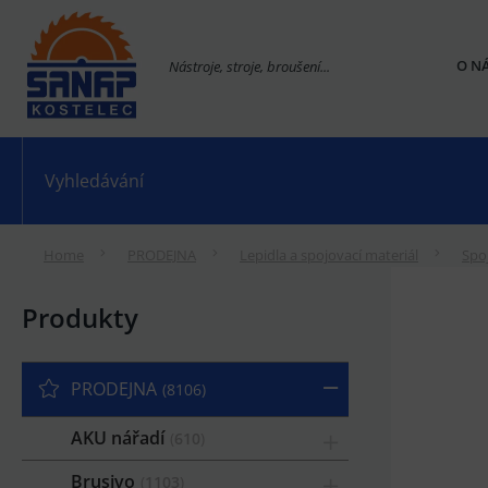
O N
Nástroje, stroje, broušení...
Home
PRODEJNA
Lepidla a spojovací materiál
Spo
Produkty
PRODEJNA
8106
AKU nářadí
610
Brusivo
1103