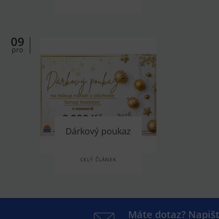
09
pro
Dárkový poukaz
CELÝ ČLÁNEK
Máte dotaz? Napiš