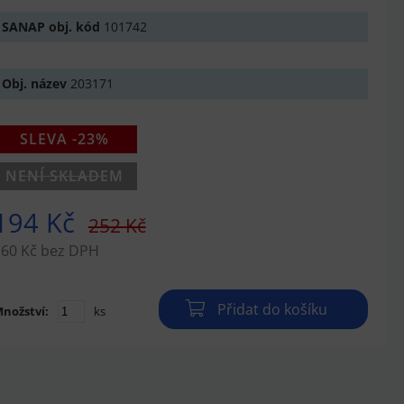
SANAP obj. kód
101742
Obj. název
203171
SLEVA -23%
NENÍ SKLADEM
194 Kč
252 Kč
160 Kč bez DPH
Přidat do košíku
nožství:
ks