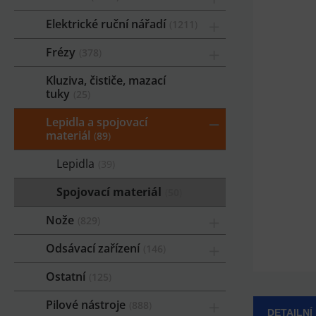
Elektrické ruční nářadí
1211
Frézy
378
Kluziva, čističe, mazací
tuky
25
Lepidla a spojovací
materiál
89
Lepidla
39
Spojovací materiál
50
Nože
829
Odsávací zařízení
146
Ostatní
125
Pilové nástroje
888
DETAILNÍ