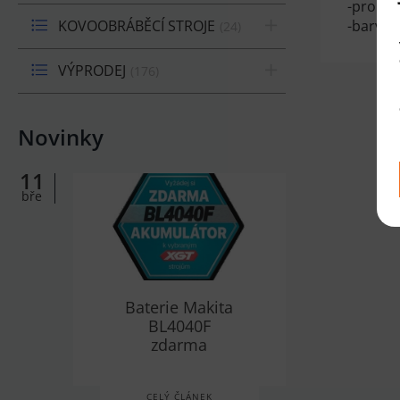
-pro za
KOVOOBRÁBĚCÍ STROJE
-barva:
24
VÝPRODEJ
176
Novinky
11
bře
Baterie Makita
BL4040F
zdarma
CELÝ ČLÁNEK