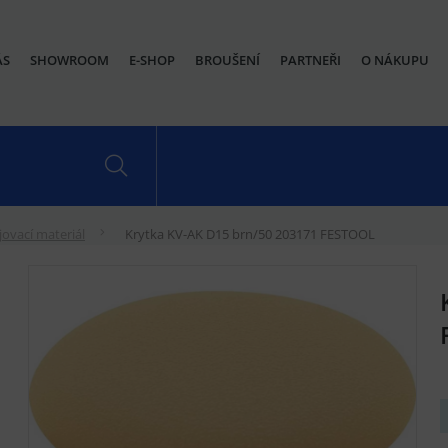
ÁS
SHOWROOM
E-SHOP
BROUŠENÍ
PARTNEŘI
O NÁKUPU
jovací materiál
Krytka KV-AK D15 brn/50 203171 FESTOOL