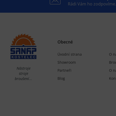
Rádi Vám ho zodpovíme
Obecné
Úvodní strana
O n
Showroom
Bro
Nástroje
Partneři
O n
stroje
Blog
Kon
broušení...