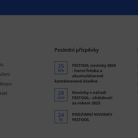
.
Poslední příspěvky
ás
25
FESTOOL novinky 2024
bře
- horní frézka a
ušení
akumulátorové
kombinované kladivo
ákupu
28
Novinky v nářadí
takt
úno
FESTOOL - ohlédnutí
za rokem 2023
24
PODZIMNÍ NOVINKY
lis
FESTOOL