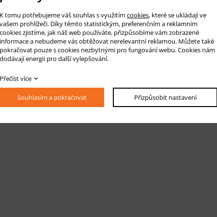
krytí spojovacího kování DOMINO D8 mm
 světle hnědá
K tomu potřebujeme váš souhlas s využitím
cookies
, které se ukládají ve
vašem prohlížeči. Díky těmto statistickým, preferenčním a reklamním
cookies zjistíme, jak náš web používáte, přizpůsobíme vám zobrazené
informace a nebudeme vás obtěžovat nerelevantní reklamou. Můžete také
pokračovat pouze s cookies nezbytnými pro fungování webu. Cookies nám
dodávají energii pro další vylepšování.
Přečíst více
Souhlasím a pokračovat
Přizpůsobit nastavení