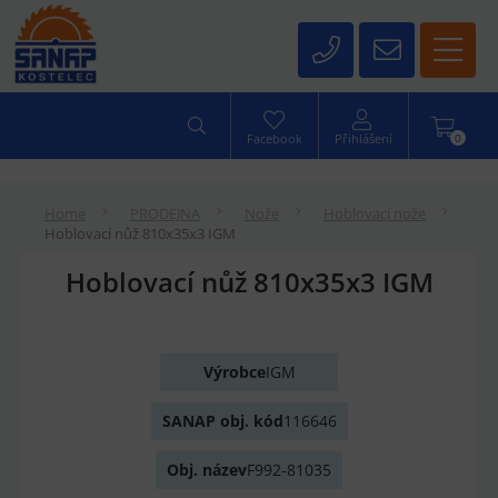
0
Facebook
Přihlášení
Home
PRODEJNA
Nože
Hoblovací nože
Hoblovací nůž 810x35x3 IGM
Hoblovací nůž 810x35x3 IGM
Výrobce
IGM
SANAP obj. kód
116646
Obj. název
F992-81035