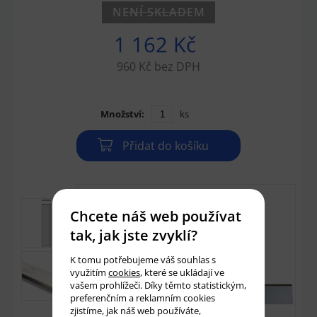
NENÍ SKLADEM
1 162 Kč
960 Kč bez DPH
Množství:
ks
Přidat do košíku
Chcete náš web používat
tak, jak jste zvyklí?
K tomu potřebujeme váš souhlas s
využitím
cookies
, které se ukládají ve
vašem prohlížeči. Díky těmto statistickým,
preferenčním a reklamním cookies
zjistíme, jak náš web používáte,