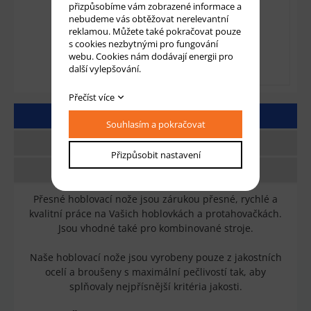
přizpůsobíme vám zobrazené informace a
nebudeme vás obtěžovat nerelevantní
reklamou. Můžete také pokračovat pouze
s cookies nezbytnými pro fungování
webu. Cookies nám dodávají energii pro
další vylepšování.
Přečíst více
DETAILNÍ POPIS
Souhlasím a pokračovat
TECHNICKÉ PARAMETRY
Přizpůsobit nastavení
DOTAZ
Přesné hoblovací nože jsou zárukou přesné, rychlé a
kvalitní práce na Vašich hoblovkách a protahovačkách.
Jsou vhodné také pro kombinované stroje.
Naše hoblovací nože jsou vyrobeny pouze z jakostních
ocelí a broušeny s maximální pečlivostí tak, aby
splňovaly nejpřísnější kritéria jakosti.