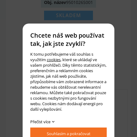
Obj. název
9501026S001
SKLADEM
1 097 Kč
Chcete náš web používat
907 Kč bez DPH
tak, jak jste zvyklí?
K tomu potřebujeme váš souhlas s
Množství:
ks
využitím
cookies
, které se ukládají ve
vašem prohlížeči. Díky těmto statistickým,
preferenčním a reklamním cookies
Přidat do košíku
zjistíme, jak náš web používáte,
přizpůsobíme vám zobrazené informace a
nebudeme vás obtěžovat nerelevantní
reklamou. Můžete také pokračovat pouze
s cookies nezbytnými pro fungování
webu. Cookies nám dodávají energii pro
další vylepšování.
Přečíst více
Souhlasím a pokračovat