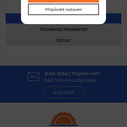
Přizpůsobit nastavení
DETAILNÍ POPIS
TECHNICKÉ PARAMETRY
DOTAZ
Máte dotaz? Napište nám
Rádi Vám ho zodpovíme.
KONTAKT