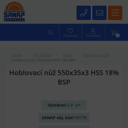
0
Facebook
Přihlášení
Home
PRODEJNA
Nože
Hoblovací nože
Hoblovací nůž 550x35x3 HSS 18% BSP
Hoblovací nůž 550x35x3 HSS 18%
BSP
Výrobce
B.S.P. srl
SANAP obj. kód
100778