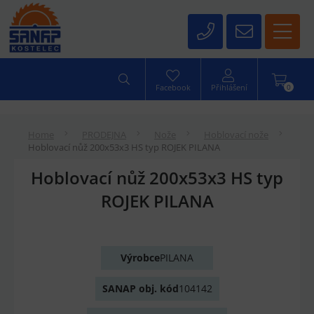
0
Facebook
Přihlášení
Home
PRODEJNA
Nože
Hoblovací nože
Hoblovací nůž 200x53x3 HS typ ROJEK PILANA
Hoblovací nůž 200x53x3 HS typ
ROJEK PILANA
Výrobce
PILANA
SANAP obj. kód
104142