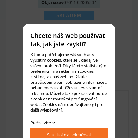
Obj. název
07011 02005334
SKLADEM
791 Kč
Chcete náš web používat
654 Kč bez DPH
tak, jak jste zvyklí?
K tomu potřebujeme váš souhlas s
Množství:
ks
využitím
cookies
, které se ukládají ve
vašem prohlížeči. Díky těmto statistickým,
preferenčním a reklamním cookies
Přidat do košíku
zjistíme, jak náš web používáte,
přizpůsobíme vám zobrazené informace a
nebudeme vás obtěžovat nerelevantní
reklamou. Můžete také pokračovat pouze
s cookies nezbytnými pro fungování
webu. Cookies nám dodávají energii pro
další vylepšování.
Přečíst více
Souhlasím a pokračovat