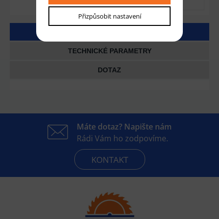
Přizpůsobit nastavení
DETAILNÍ POPIS
TECHNICKÉ PARAMETRY
DOTAZ
Máte dotaz? Napište nám
Rádi Vám ho zodpovíme.
KONTAKT