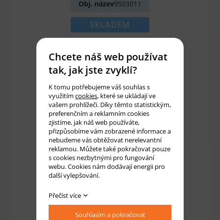
Obj. název
9503011
SKLADEM
887 Kč
Chcete náš web používat
733 Kč bez DPH
tak, jak jste zvyklí?
K tomu potřebujeme váš souhlas s
Množství:
ks
využitím
cookies
, které se ukládají ve
vašem prohlížeči. Díky těmto statistickým,
preferenčním a reklamním cookies
Přidat do košíku
zjistíme, jak náš web používáte,
přizpůsobíme vám zobrazené informace a
nebudeme vás obtěžovat nerelevantní
reklamou. Můžete také pokračovat pouze
s cookies nezbytnými pro fungování
webu. Cookies nám dodávají energii pro
další vylepšování.
Přečíst více
Souhlasím a pokračovat