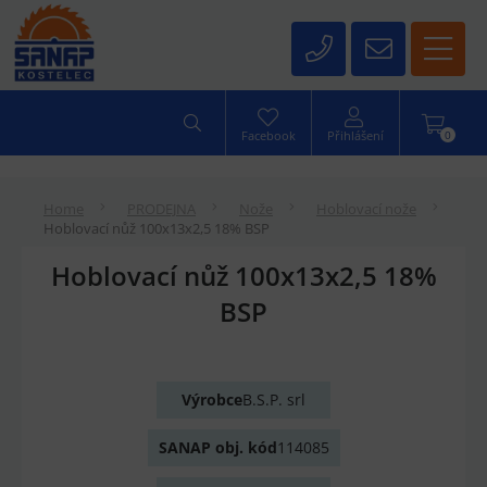
0
Facebook
Přihlášení
Home
PRODEJNA
Nože
Hoblovací nože
Hoblovací nůž 100x13x2,5 18% BSP
Hoblovací nůž 100x13x2,5 18%
BSP
Výrobce
B.S.P. srl
SANAP obj. kód
114085