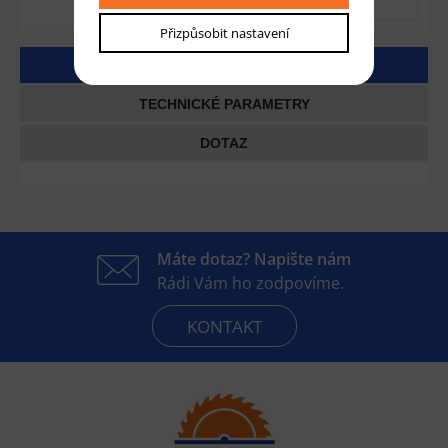
Přizpůsobit nastavení
DETAILNÍ POPIS
TECHNICKÉ PARAMETRY
DOTAZ
Máte dotaz? Napište nám
Rádi Vám ho zodpovíme.
KONTAKT