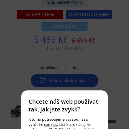
Obj. název
KP0810
SLEVA -18%
DOPORUČUJEME
SKLADEM
5 485 Kč
6 690 Kč
4 533 Kč bez DPH
Množství:
ks
Přidat do košíku
Chcete náš web používat
tak, jak jste zvyklí?
K tomu potřebujeme váš souhlas s
využitím
cookies
, které se ukládají ve