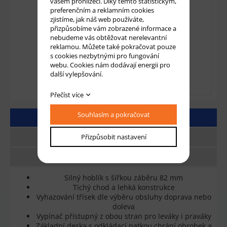
vašem prohlížeči. Díky těmto statistickým,
preferenčním a reklamním cookies
zjistíme, jak náš web používáte,
přizpůsobíme vám zobrazené informace a
nebudeme vás obtěžovat nerelevantní
reklamou. Můžete také pokračovat pouze
s cookies nezbytnými pro fungování
webu. Cookies nám dodávají energii pro
další vylepšování.
Přečíst více
Souhlasím a pokračovat
DETAILNÍ POPIS
Přizpůsobit nastavení
TECHNICKÉ PARAMETRY
DOTAZ
Silný hoblík s šířkou záběru 82 mm
Tichý chod a lehká konstrukce
Vyhazování třísek dle výběru obsluhy doprava nebo
doleva
Vypínač přístupný z obou stran pro leváky i praváky
Základní deska s odkládací patkou chrání obrobek a