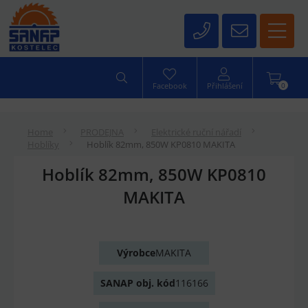
0
Facebook
Přihlášení
Home
PRODEJNA
Elektrické ruční nářadí
Hoblíky
Hoblík 82mm, 850W KP0810 MAKITA
Hoblík 82mm, 850W KP0810
MAKITA
Výrobce
MAKITA
SANAP obj. kód
116166