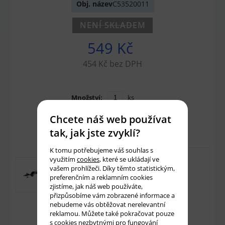
Obj. název
C53520011
NENÍ SKLADEM
549 Kč
454 Kč bez DPH
Množství:
ks
Chcete náš web používat
Přidat do košíku
tak, jak jste zvyklí?
K tomu potřebujeme váš souhlas s
využitím
cookies
, které se ukládají ve
vašem prohlížeči. Díky těmto statistickým,
preferenčním a reklamním cookies
zjistíme, jak náš web používáte,
přizpůsobíme vám zobrazené informace a
nebudeme vás obtěžovat nerelevantní
reklamou. Můžete také pokračovat pouze
s cookies nezbytnými pro fungování