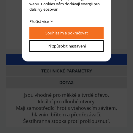
webu. Cookies nám dodávají energii pro
další vylepšování.
Přečíst více
Souhlasím a pokračovat
Přizpůsobit nastavení
DETAILNÍ POPIS
TECHNICKÉ PARAMETRY
DOTAZ
Jsou vhodné pro měkké a tvrdé dřevo.
Ideální pro dlouhé otvory.
Mají samostředící hrot s vtahovacím závitem,
hlavním břitem a předřezávači.
Šestihranná stopka proti proklouznutí.