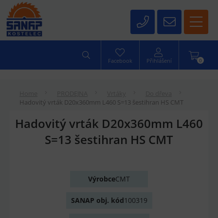
0
Facebook
Přihlášení
Home
PRODEJNA
Vrtáky
Do dřeva
Hadovitý vrták D20x360mm L460 S=13 šestihran HS CMT
Hadovitý vrták D20x360mm L460
S=13 šestihran HS CMT
Výrobce
CMT
SANAP obj. kód
100319