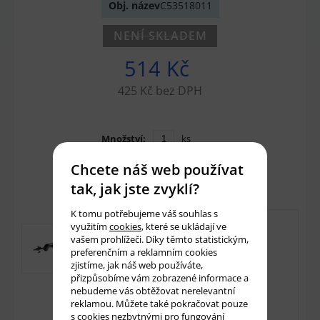
Obj. název
C53518011
NENÍ SKLADEM
514 Kč
425 Kč bez DPH
Množství:
ks
Chcete náš web používat
Přidat do košíku
tak, jak jste zvyklí?
K tomu potřebujeme váš souhlas s
využitím
cookies
, které se ukládají ve
vašem prohlížeči. Díky těmto statistickým,
preferenčním a reklamním cookies
zjistíme, jak náš web používáte,
přizpůsobíme vám zobrazené informace a
nebudeme vás obtěžovat nerelevantní
reklamou. Můžete také pokračovat pouze
s cookies nezbytnými pro fungování