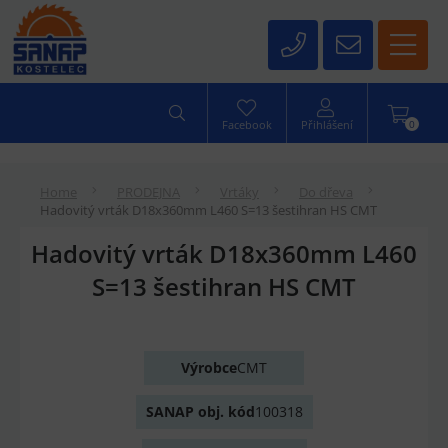
0
Facebook
Přihlášení
Home
PRODEJNA
Vrtáky
Do dřeva
Hadovitý vrták D18x360mm L460 S=13 šestihran HS CMT
Hadovitý vrták D18x360mm L460
S=13 šestihran HS CMT
Výrobce
CMT
SANAP obj. kód
100318