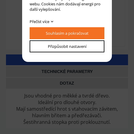
webu. Cookies nám dodávají energii pro
další vylepšování.
Přečíst více
Souhlasím a pokračovat
Přizpůsobit nastavení
DETAILNÍ POPIS
TECHNICKÉ PARAMETRY
DOTAZ
Jsou vhodné pro měkké a tvrdé dřevo.
Ideální pro dlouhé otvory.
Mají samostředící hrot s vtahovacím závitem,
hlavním břitem a předřezávači.
Šestihranná stopka proti proklouznutí.