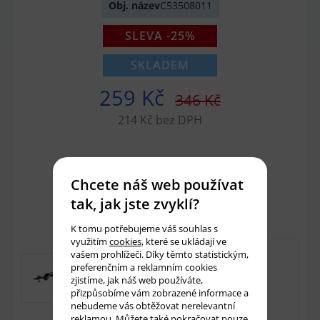
Obj. název
C53508011
SLEVA -25%
SKLADEM
259 Kč
346 Kč
214 Kč bez DPH
Množství:
ks
Chcete náš web používat
Přidat do košíku
tak, jak jste zvyklí?
K tomu potřebujeme váš souhlas s
využitím
cookies
, které se ukládají ve
vašem prohlížeči. Díky těmto statistickým,
preferenčním a reklamním cookies
zjistíme, jak náš web používáte,
přizpůsobíme vám zobrazené informace a
nebudeme vás obtěžovat nerelevantní
reklamou. Můžete také pokračovat pouze