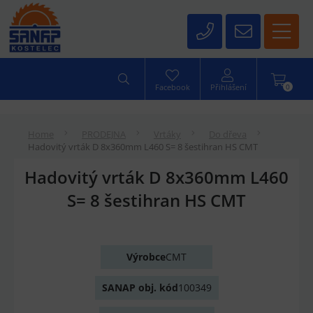
0
Facebook
Přihlášení
Home
PRODEJNA
Vrtáky
Do dřeva
Hadovitý vrták D 8x360mm L460 S= 8 šestihran HS CMT
Hadovitý vrták D 8x360mm L460
S= 8 šestihran HS CMT
Výrobce
CMT
SANAP obj. kód
100349