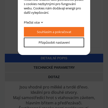
s cookies nezbytnými pro fungování
webu. Cookies nám dodávají energii pro
další vylepšování.
Přečíst více
Souhlasím a pokračovat
Přizpůsobit nastavení
DETAILNÍ POPIS
TECHNICKÉ PARAMETRY
DOTAZ
Jsou vhodné pro měkké a tvrdé dřevo.
Ideální pro dlouhé otvory.
Mají samostředící hrot s vtahovacím závitem,
hlavním břitem a předřezávači.