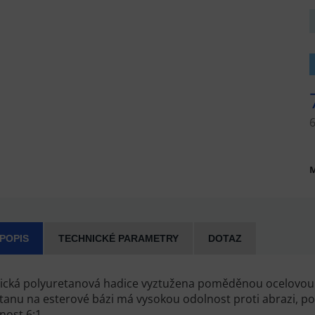
M
 POPIS
TECHNICKÉ PARAMETRY
DOTAZ
tická polyuretanová hadice vyztužena poměděnou ocelovou 
tanu na esterové bázi má vysokou odolnost proti abrazi, pov
lnost 6:1.