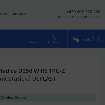
+420 602 330 236
BLOG
KONTAKT
sekretariat@sanapkostelec.cz
0 Kč
Košík:
0
Facebook
Přihlášení
Hadice D250 WIRE TPU-Z
antistatická DLPLAST
Výrobce
DLplast