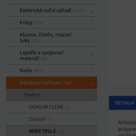
Elektrické ruční nářadí
1211
Frézy
378
Kluziva, čističe, mazací
tuky
25
Lepidla a spojovací
materiál
89
Nože
829
Odsávací zařízení
146
Hadice
32
DETAILNÍ
LIGNUM CLEAR
5
Ostatní
8
Antista
polyure
WIRE TPU-Z
19
stlačite