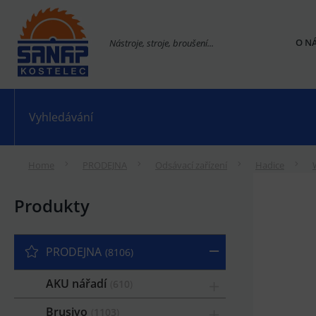
O N
Nástroje, stroje, broušení...
Home
PRODEJNA
Odsávací zařízení
Hadice
Produkty
PRODEJNA
8106
AKU nářadí
610
Brusivo
1103