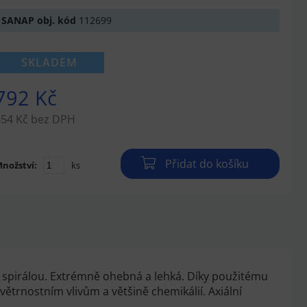
SANAP obj. kód
112699
SKLADEM
792 Kč
654 Kč bez DPH
Přidat do košíku
nožství:
ks
spirálou. Extrémně ohebná a lehká. Díky použitému
ětrnostním vlivům a většině chemikálií. Axiální