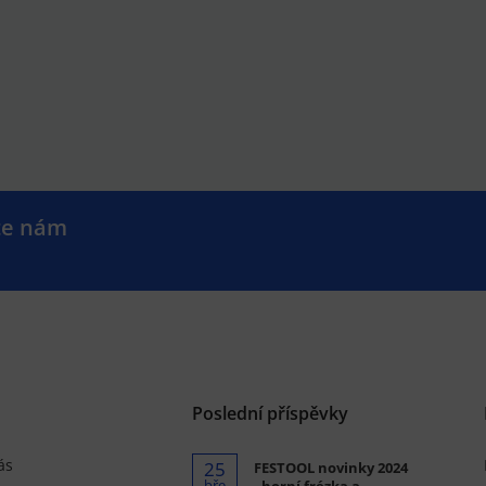
te nám
.
Poslední příspěvky
ás
25
FESTOOL novinky 2024
bře