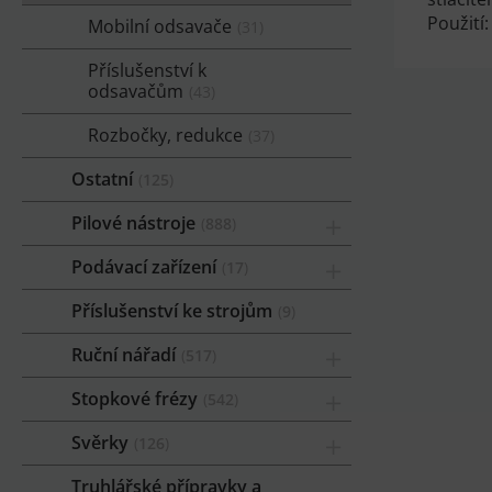
Použití
Mobilní odsavače
31
Příslušenství k
odsavačům
43
Rozbočky, redukce
37
Ostatní
125
Pilové nástroje
888
Podávací zařízení
17
Příslušenství ke strojům
9
Ruční nářadí
517
Stopkové frézy
542
Svěrky
126
Truhlářské přípravky a