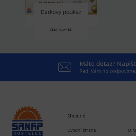
Dárkový poukaz
CELÝ ČLÁNEK
Máte dotaz? Napiš
Rádi Vám ho zodpovíme
Obecné
Úvodní strana
O n