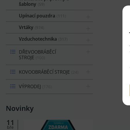
šablony
59
Upínací pouzdra
111
Vrtáky
974
Vzduchotechnika
317
DŘEVOOBRÁBĚCÍ
STROJE
100
KOVOOBRÁBĚCÍ STROJE
24
VÝPRODEJ
176
Novinky
11
bře