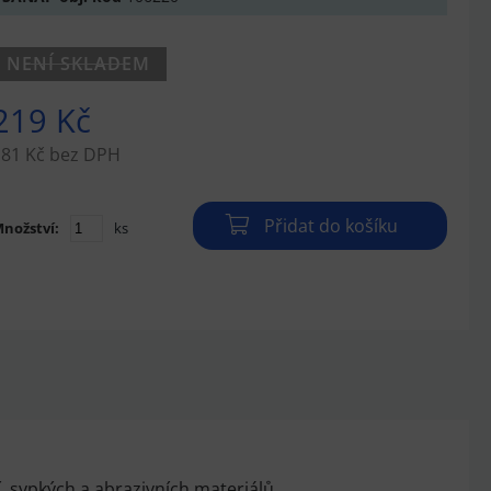
NENÍ SKLADEM
219 Kč
181 Kč bez DPH
Přidat do košíku
nožství:
ks
í, sypkých a abrazivních materiálů.