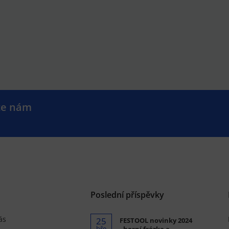
te nám
.
Poslední příspěvky
ás
25
FESTOOL novinky 2024
bře