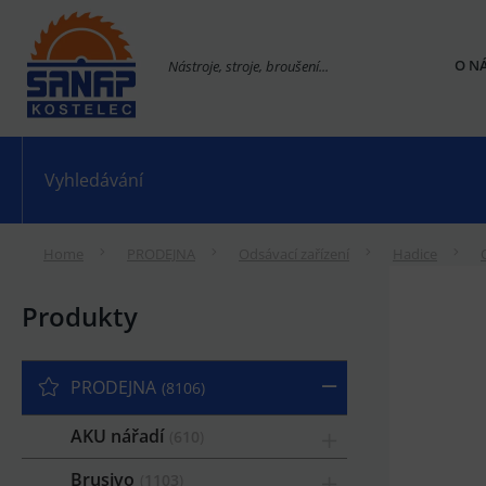
O N
Nástroje, stroje, broušení...
Home
PRODEJNA
Odsávací zařízení
Hadice
Produkty
PRODEJNA
8106
AKU nářadí
610
Brusivo
1103