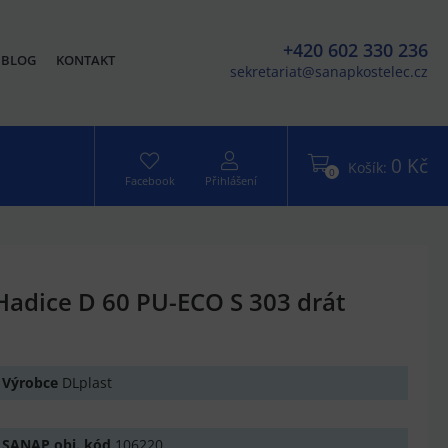
+420 602 330 236
BLOG
KONTAKT
sekretariat@sanapkostelec.cz
0 Kč
Košík:
0
Facebook
Přihlášení
Hadice D 60 PU-ECO S 303 drát
Výrobce
DLplast
SANAP obj. kód
106220