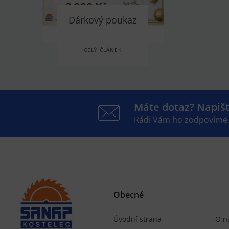
Dárkový poukaz
CELÝ ČLÁNEK
Máte dotaz? Napiš
Rádi Vám ho zodpovíme
Obecné
Úvodní strana
O n