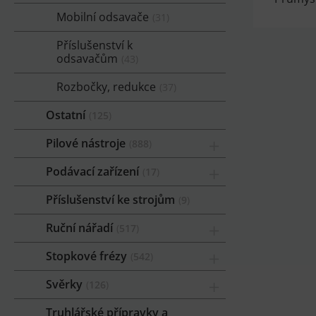
Mobilní odsavače
31
Příslušenství k
odsavačům
43
Rozbočky, redukce
37
Ostatní
125
Pilové nástroje
888
Podávací zařízení
17
Příslušenství ke strojům
9
Ruční nářadí
517
Stopkové frézy
542
Svěrky
126
Truhlářské přípravky a