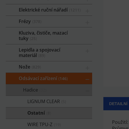
Elektrické ruční nářadí
1211
Frézy
378
Kluziva, čističe, mazací
tuky
25
Lepidla a spojovací
materiál
89
Nože
829
Odsávací zařízení
146
Hadice
32
LIGNUM CLEAR
5
DETAILNÍ
Ostatní
8
Použití:
WIRE TPU-Z
19
Průmysl