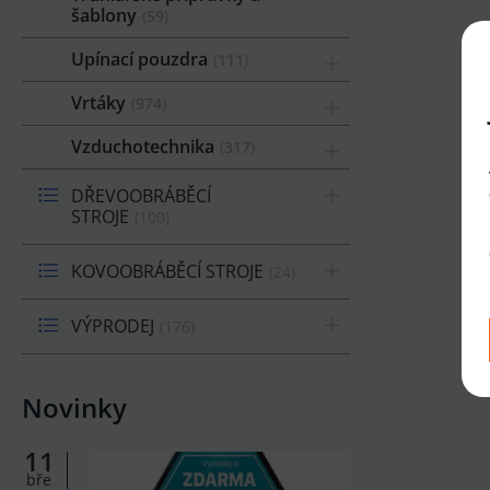
šablony
59
Upínací pouzdra
111
Vrtáky
974
Vzduchotechnika
317
DŘEVOOBRÁBĚCÍ
STROJE
100
KOVOOBRÁBĚCÍ STROJE
24
VÝPRODEJ
176
Novinky
11
bře