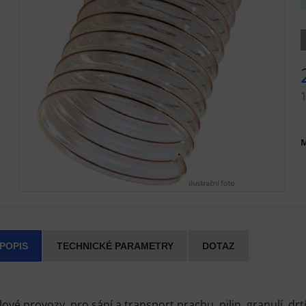
M
 POPIS
TECHNICKÉ PARAMETRY
DOTAZ
ové provozy, pro sání a transport prachu, pilin, granulí, drt