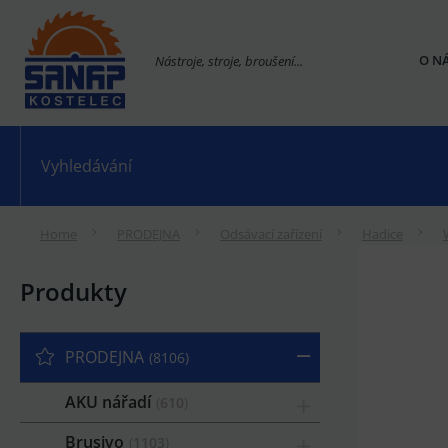
O N
Nástroje, stroje, broušení...
Home
PRODEJNA
Odsávací zařízení
Hadice
Produkty
PRODEJNA
8106
AKU nářadí
610
Brusivo
1103