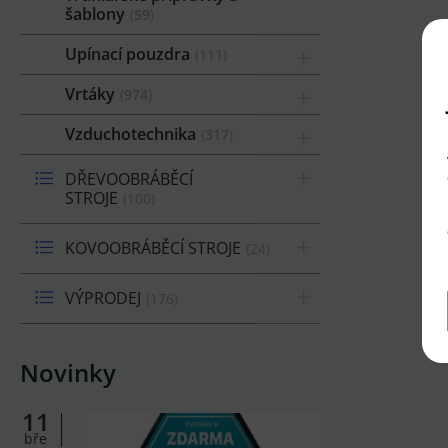
šablony
59
Upínací pouzdra
111
Vrtáky
974
Vzduchotechnika
317
DŘEVOOBRÁBĚCÍ
STROJE
100
KOVOOBRÁBĚCÍ STROJE
24
VÝPRODEJ
176
Novinky
11
bře