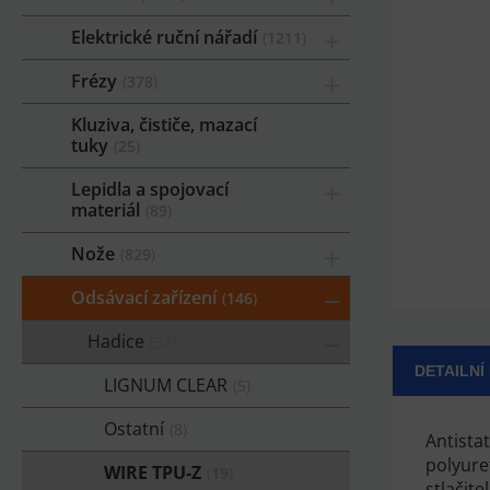
Elektrické ruční nářadí
1211
Frézy
378
Kluziva, čističe, mazací
tuky
25
Lepidla a spojovací
materiál
89
Nože
829
Odsávací zařízení
146
Hadice
32
DETAILNÍ
LIGNUM CLEAR
5
Ostatní
8
Antista
polyure
WIRE TPU-Z
19
stlačite