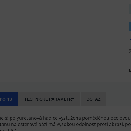
M
 POPIS
TECHNICKÉ PARAMETRY
DOTAZ
tická polyuretanová hadice vyztužena poměděnou ocelovou 
tanu na esterové bázi má vysokou odolnost proti abrazi, pov
lnost 6:1.