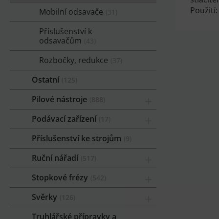
Použití
Mobilní odsavače
31
Příslušenství k
odsavačům
43
Rozbočky, redukce
37
Ostatní
125
Pilové nástroje
888
Podávací zařízení
17
Příslušenství ke strojům
9
Ruční nářadí
517
Stopkové frézy
542
Svěrky
126
Truhlářské přípravky a