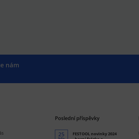
te nám
.
Poslední příspěvky
ás
25
FESTOOL novinky 2024
bře