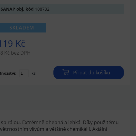
SANAP obj. kód
108732
SKLADEM
119 Kč
98 Kč bez DPH
Přidat do košíku
nožství:
ks
spirálou. Extrémně ohebná a lehká. Díky použitému
ětrnostním vlivům a většině chemikálií. Axiální