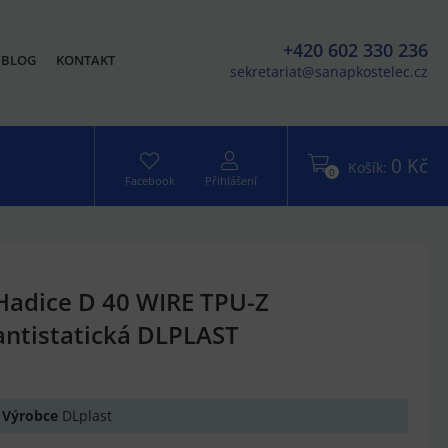
+420 602 330 236
BLOG
KONTAKT
sekretariat@sanapkostelec.cz
0 Kč
Košík:
0
Facebook
Přihlášení
Hadice D 40 WIRE TPU-Z
antistatická DLPLAST
Výrobce
DLplast