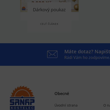
Dárkový poukaz
CELÝ ČLÁNEK
Máte dotaz? Napiš
Rádi Vám ho zodpovíme
Obecné
Úvodní strana
O n