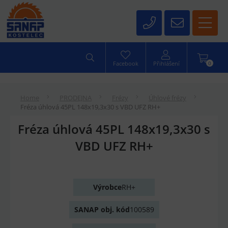
0
Facebook
Přihlášení
Home
PRODEJNA
Frézy
Úhlové frézy
Fréza úhlová 45PL 148x19,3x30 s VBD UFZ RH+
Fréza úhlová 45PL 148x19,3x30 s
VBD UFZ RH+
Výrobce
RH+
SANAP obj. kód
100589