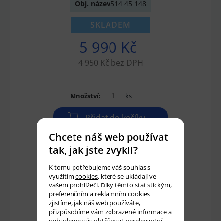
Obj. název
514 45 148
SKLADEM
5 990 Kč
4 950 Kč bez DPH
Množství:
ks
Přidat do košíku
Chcete náš web používat
tak, jak jste zvyklí?
K tomu potřebujeme váš souhlas s
využitím
cookies
, které se ukládají ve
vašem prohlížeči. Díky těmto statistickým,
preferenčním a reklamním cookies
zjistíme, jak náš web používáte,
přizpůsobíme vám zobrazené informace a
nebudeme vás obtěžovat nerelevantní