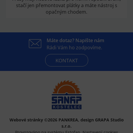
stačí jen přemontovat plátky a máte nástroj s
opačným chodem.
Máte dotaz? Napište nám
Rádi Vám ho zodpovíme.
KONTAKT
Webové stránky ©2026 PANKREA
,
design GRAPA Studio
s.r.o.
Provozováno na systému Estofan
,
Nastavení cookies