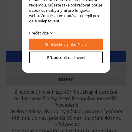
reklamou. Můžete také pokračovat pouze
s cookies nezbytnými pro fungování
webu. Cookies nám dodávají energii pro
další vylepšování.
Přečíst více
Souhlasím a pokračovat
DETAILNÍ POPIS
Přizpůsobit nastavení
TECHNICKÉ PARAMETRY
DOTAZ
Žiletkové úhlové frézy 45°. Používají 4 x otočné
tvrdokovové žiletky, které lze opakovaně ostřit.
Provedení:
Ocelové těleso, dvoubřitý nástroj, pracovní průměr
148 mm, upínací průměr 30 mm, na přání 40 mm,
ruční posuv.
Frézy mají nožová lůžka pro horní i spodní braní,