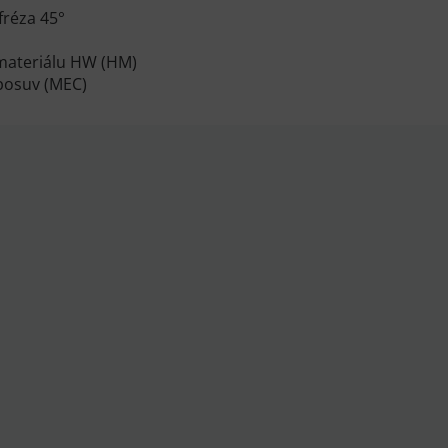
fréza 45°
materiálu HW (HM)
 posuv (MEC)