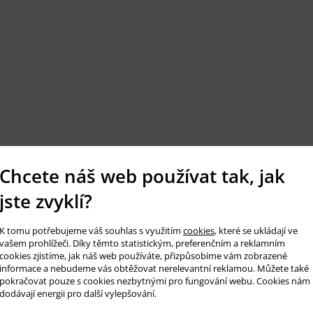
Chcete náš web používat tak, jak
jste zvyklí?
K tomu potřebujeme váš souhlas s využitím
cookies
, které se ukládají ve
vašem prohlížeči. Díky těmto statistickým, preferenčním a reklamním
cookies zjistíme, jak náš web používáte, přizpůsobíme vám zobrazené
informace a nebudeme vás obtěžovat nerelevantní reklamou. Můžete také
pokračovat pouze s cookies nezbytnými pro fungování webu. Cookies nám
dodávají energii pro další vylepšování.