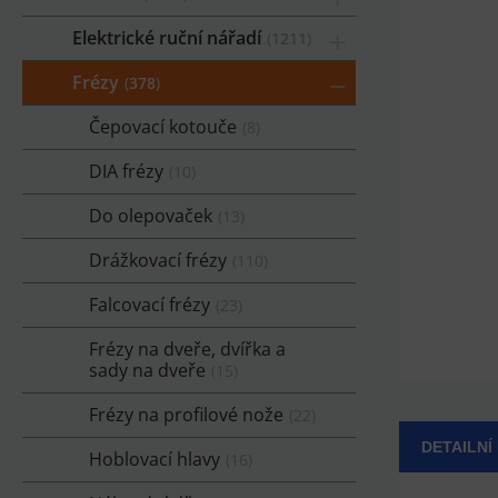
Elektrické ruční nářadí
1211
Frézy
378
Čepovací kotouče
8
DIA frézy
10
Do olepovaček
13
Drážkovací frézy
110
Falcovací frézy
23
Frézy na dveře, dvířka a
sady na dveře
15
Frézy na profilové nože
22
DETAILNÍ
Hoblovací hlavy
16