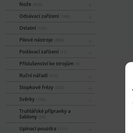
Nože
829
Odsávací zařízení
146
Ostatní
125
Pilové nástroje
888
Podávací zařízení
17
Příslušenství ke strojům
9
Ruční nářadí
516
Stopkové frézy
542
Svěrky
126
Truhlářské přípravky a
šablony
59
Upínací pouzdra
111