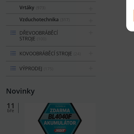
Vrtáky
973
Vzduchotechnika
317
DŘEVOOBRÁBĚCÍ
STROJE
100
KOVOOBRÁBĚCÍ STROJE
24
VÝPRODEJ
175
Novinky
11
bře