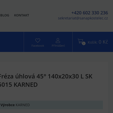
+420 602 330 236
BLOG
KONTAKT
sekretariat@sanapkostelec.cz
0 Kč
Košík:
0
Facebook
Přihlášení
Fréza úhlová 45° 140x20x30 L SK
5015 KARNED
Výrobce
KARNED