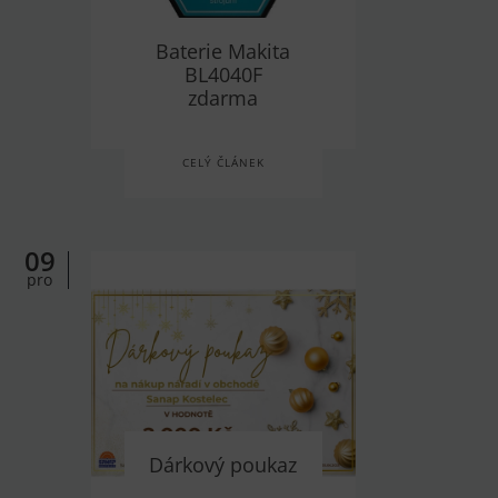
Baterie Makita
BL4040F
zdarma
CELÝ ČLÁNEK
09
pro
Dárkový poukaz