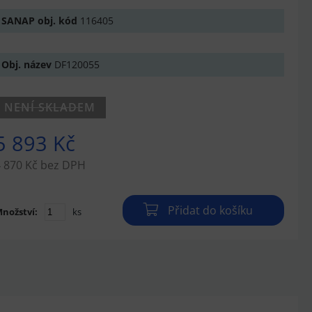
SANAP obj. kód
116405
Obj. název
DF120055
NENÍ SKLADEM
5 893 Kč
 870 Kč bez DPH
Přidat do košíku
nožství:
ks