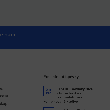
te nám
.
Poslední příspěvky
ás
25
FESTOOL novinky 2024
bře
- horní frézka a
ušení
akumulátorové
kombinované kladivo
ákupu