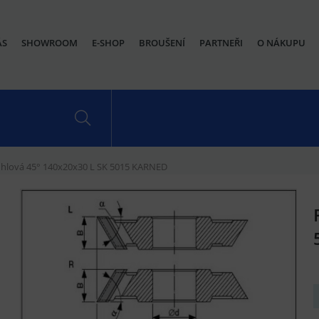
ÁS
SHOWROOM
E-SHOP
BROUŠENÍ
PARTNEŘI
O NÁKUPU
úhlová 45° 140x20x30 L SK 5015 KARNED