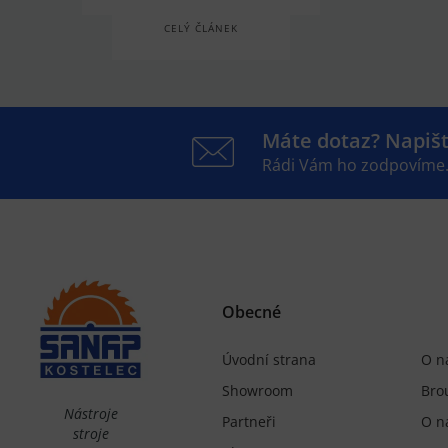
CELÝ ČLÁNEK
Máte dotaz? Napiš
Rádi Vám ho zodpovíme
Obecné
Úvodní strana
O n
Showroom
Bro
Nástroje
Partneři
O n
stroje