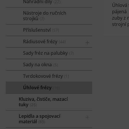
Náhradní díly
22
Úhlová 
pájená
Nástroje do ručních
zuby z 
strojků
7
strojní
Příslušenství
57
Rádiusové frézy
44
Sady fréz na palubky
7
Sady na okna
5
Tvrdokovové frézy
1
Úhlové frézy
15
Kluziva, čističe, mazací
tuky
25
Lepidla a spojovací
materiál
89