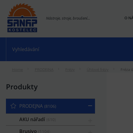
O N
Nástroje, stroje, broušení...
Home
PRODEJNA
Frézy
Úhlové frézy
Fréza 
Produkty
PRODEJNA
8106
AKU nářadí
610
Brusivo
1104