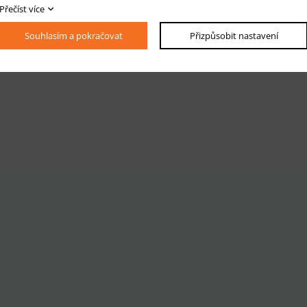
Přečíst více
Souhlasím a pokračovat
Přizpůsobit nastavení