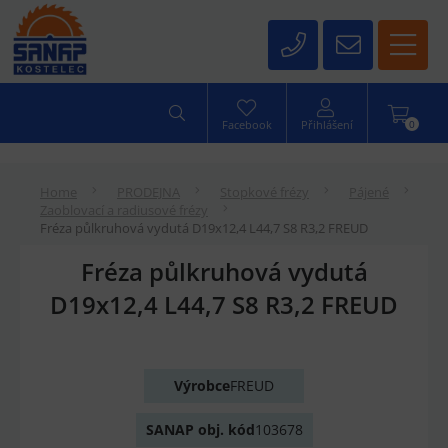
0
Facebook
Přihlášení
Home
PRODEJNA
Stopkové frézy
Pájené
Zaoblovací a radiusové frézy
Fréza půlkruhová vydutá D19x12,4 L44,7 S8 R3,2 FREUD
Fréza půlkruhová vydutá
D19x12,4 L44,7 S8 R3,2 FREUD
Výrobce
FREUD
SANAP obj. kód
103678