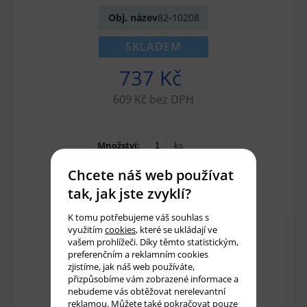
Obj. název
82-10208
SKLADEM
737 Kč
609 Kč bez DPH
Množství:
ks
Chcete náš web používat
Přidat do košíku
tak, jak jste zvyklí?
K tomu potřebujeme váš souhlas s
využitím
cookies
, které se ukládají ve
vašem prohlížeči. Díky těmto statistickým,
preferenčním a reklamním cookies
zjistíme, jak náš web používáte,
přizpůsobíme vám zobrazené informace a
nebudeme vás obtěžovat nerelevantní
reklamou. Můžete také pokračovat pouze