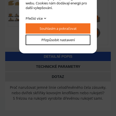
webu. Cookies nám dodávají energii pro
další vylepšování.
Přečíst více
Souhlasím a pokračovat
Přizpůsobit nastavení
DETAILNÍ POPIS
TECHNICKÉ PARAMETRY
DOTAZ
Proč narušovat jemné linie celodřevěného čela zásuvky,
nebo dvířek skříňky kovovým knoflíkem nebo rukojetí?
S frézou na rukojeti vyrobíte dřevěnou rukojeť sami.