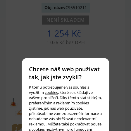
Obj. název
C95510211
NENÍ SKLADEM
1 254 Kč
1 036 Kč bez DPH
Množství:
ks
Chcete náš web používat
Přidat do košíku
tak, jak jste zvyklí?
K tomu potřebujeme váš souhlas s
využitím
cookies
, které se ukládají ve
vašem prohlížeči. Díky těmto statistickým,
preferenčním a reklamním cookies
zjistíme, jak náš web používáte,
přizpůsobíme vám zobrazené informace a
nebudeme vás obtěžovat nerelevantní
reklamou. Můžete také pokračovat pouze
s cookies nezbytnými pro fungování