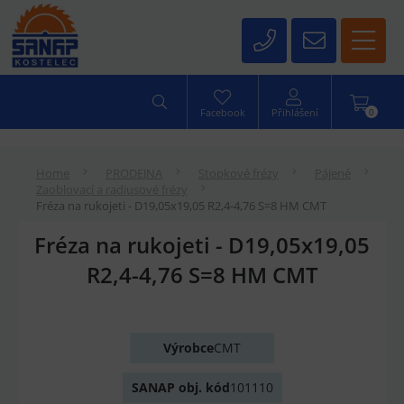
0
Facebook
Přihlášení
Home
PRODEJNA
Stopkové frézy
Pájené
Zaoblovací a radiusové frézy
Fréza na rukojeti - D19,05x19,05 R2,4-4,76 S=8 HM CMT
Fréza na rukojeti - D19,05x19,05
R2,4-4,76 S=8 HM CMT
Výrobce
CMT
SANAP obj. kód
101110