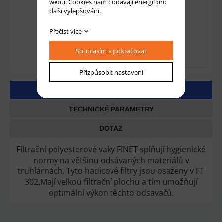
webu. Cookies nám dodávají energii pro
další vylepšování.
Přečíst více
Souhlasím a pokračovat
Přizpůsobit nastavení
DETAILNÍ POPIS
TECHNICKÉ PARAMETRY
DOTAZ
Filtrační polyesterové vaky FINET splňují hygienické
normy na většinu odsávaných materiálů v
truhlárnách. Tyto hadicové filtry jsou osazeny v FT
302.Mají velkou filtrační plochu a tím umožňují
optimální výkon těchto odsavačů.