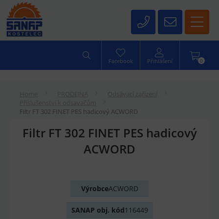
0
Facebook
Přihlášení
Home
PRODEJNA
Odsávací zařízení
Příslušenství k odsavačům
Filtr FT 302 FINET PES hadicový ACWORD
Filtr FT 302 FINET PES hadicový
ACWORD
Výrobce
ACWORD
SANAP obj. kód
116449