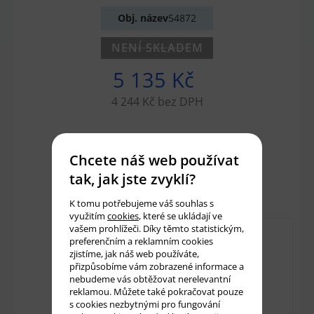
Obj. název
54872
NENÍ SKLADEM
5 135 Kč
4 244 Kč bez DPH
Množství:
ks
Chcete náš web používat
tak, jak jste zvyklí?
Přidat do košíku
K tomu potřebujeme váš souhlas s
využitím
cookies
, které se ukládají ve
vašem prohlížeči. Díky těmto statistickým,
preferenčním a reklamním cookies
zjistíme, jak náš web používáte,
přizpůsobíme vám zobrazené informace a
nebudeme vás obtěžovat nerelevantní
reklamou. Můžete také pokračovat pouze
s cookies nezbytnými pro fungování