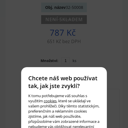
Obj. název
32-50008
NENÍ SKLADEM
787 Kč
651 Kč bez DPH
Množství:
ks
Přidat do košíku
Chcete náš web používat
tak, jak jste zvyklí?
K tomu potřebujeme váš souhlas s
využitím
cookies
, které se ukládají ve
vašem prohlížeči. Díky těmto statistickým,
preferenčním a reklamním cookies
zjistíme, jak náš web používáte,
přizpůsobíme vám zobrazené informace a
nebudeme vás obtěžovat nerelevantní