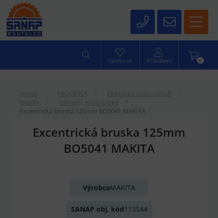
0
Facebook
Přihlášení
Home
PRODEJNA
Elektrické ruční nářadí
Brusky
Vibrační, excentrické
Excentrická bruska 125mm BO5041 MAKITA
Excentrická bruska 125mm
BO5041 MAKITA
Výrobce
MAKITA
SANAP obj. kód
113544