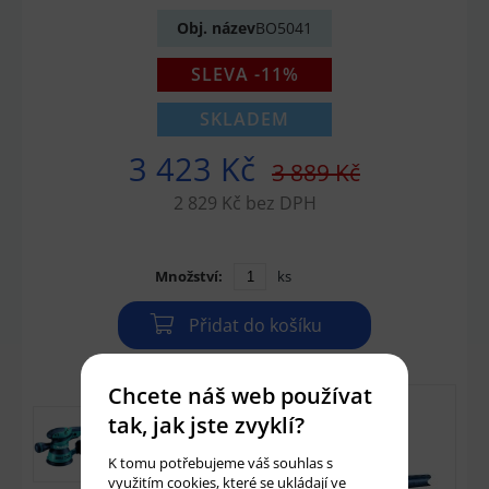
Obj. název
BO5041
SLEVA -11%
SKLADEM
3 423 Kč
3 889 Kč
2 829 Kč bez DPH
Množství:
ks
Přidat do košíku
Chcete náš web používat
tak, jak jste zvyklí?
K tomu potřebujeme váš souhlas s
využitím
cookies
, které se ukládají ve