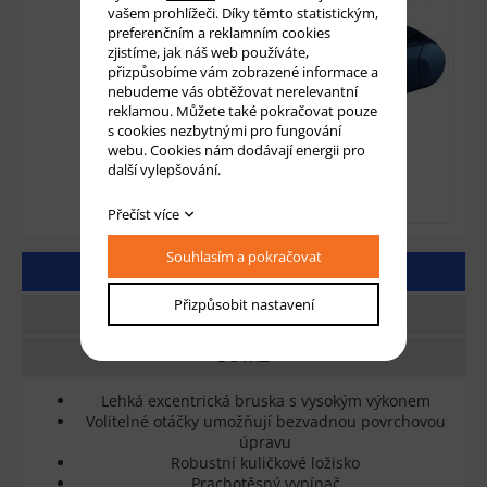
vašem prohlížeči. Díky těmto statistickým,
preferenčním a reklamním cookies
zjistíme, jak náš web používáte,
přizpůsobíme vám zobrazené informace a
nebudeme vás obtěžovat nerelevantní
reklamou. Můžete také pokračovat pouze
s cookies nezbytnými pro fungování
webu. Cookies nám dodávají energii pro
další vylepšování.
Přečíst více
Souhlasím a pokračovat
DETAILNÍ POPIS
Přizpůsobit nastavení
TECHNICKÉ PARAMETRY
DOTAZ
Lehká excentrická bruska s vysokým výkonem
Volitelné otáčky umožňují bezvadnou povrchovou
úpravu
Robustní kuličkové ložisko
Prachotěsný vypínač