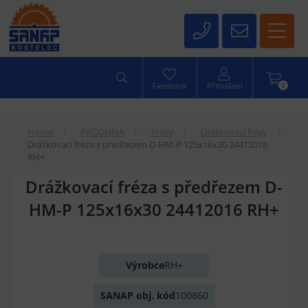
0
Facebook
Přihlášení
Home
PRODEJNA
Frézy
Drážkovací frézy
Drážkovací fréza s předřezem D-HM-P 125x16x30 24412016
RH+
Drážkovací fréza s předřezem D-
HM-P 125x16x30 24412016 RH+
Výrobce
RH+
SANAP obj. kód
100860