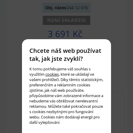
Obj. název
244 12 016
NENÍ SKLADEM
3 691 Kč
3 050 Kč bez DPH
Chcete náš web používat
tak, jak jste zvyklí?
Množství:
ks
K tomu potřebujeme váš souhlas s
využitím
cookies
, které se ukládají ve
Přidat do košíku
vašem prohlížeči. Díky těmto statistickým,
preferenčním a reklamním cookies
zjistíme, jak náš web používáte,
přizpůsobíme vám zobrazené informace a
nebudeme vás obtěžovat nerelevantní
reklamou. Můžete také pokračovat pouze
s cookies nezbytnými pro fungování
webu. Cookies nám dodávají energii pro
další vylepšování.