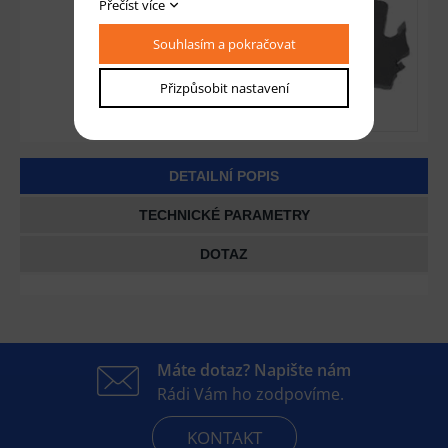
Přečíst více
Souhlasím a pokračovat
Přizpůsobit nastavení
DETAILNÍ POPIS
TECHNICKÉ PARAMETRY
DOTAZ
Máte dotaz? Napište nám
Rádi Vám ho zodpovíme.
KONTAKT