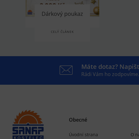
Dárkový poukaz
CELÝ ČLÁNEK
Máte dotaz? Napiš
Rádi Vám ho zodpovíme
Obecné
Úvodní strana
O n