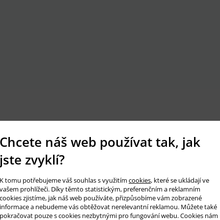
Chcete náš web používat tak, jak
jste zvyklí?
K tomu potřebujeme váš souhlas s využitím
cookies
, které se ukládají ve
vašem prohlížeči. Díky těmto statistickým, preferenčním a reklamním
cookies zjistíme, jak náš web používáte, přizpůsobíme vám zobrazené
informace a nebudeme vás obtěžovat nerelevantní reklamou. Můžete také
pokračovat pouze s cookies nezbytnými pro fungování webu. Cookies nám