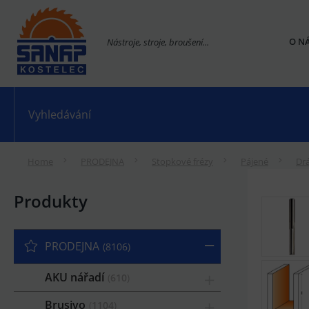
O N
Nástroje, stroje, broušení...
Home
PRODEJNA
Stopkové frézy
Pájené
Drá
Produkty
PRODEJNA
8106
AKU nářadí
610
Brusivo
1104