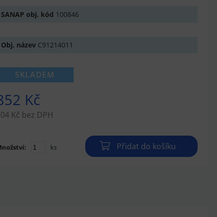
SANAP obj. kód
100846
Obj. název
C91214011
SKLADEM
852 Kč
704 Kč bez DPH
Přidat do košíku
nožství:
ks