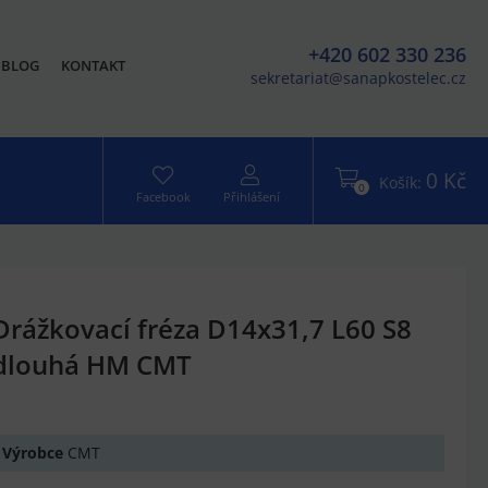
+420 602 330 236
BLOG
KONTAKT
sekretariat@sanapkostelec.cz
0 Kč
Košík:
0
Facebook
Přihlášení
Drážkovací fréza D14x31,7 L60 S8
dlouhá HM CMT
Výrobce
CMT