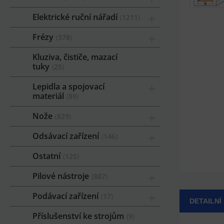
Elektrické ruční nářadí
1211
Frézy
378
Kluziva, čističe, mazací
tuky
25
Lepidla a spojovací
materiál
89
Nože
829
Odsávací zařízení
146
Ostatní
125
Pilové nástroje
887
Podávací zařízení
17
DETAILNÍ
Příslušenství ke strojům
9