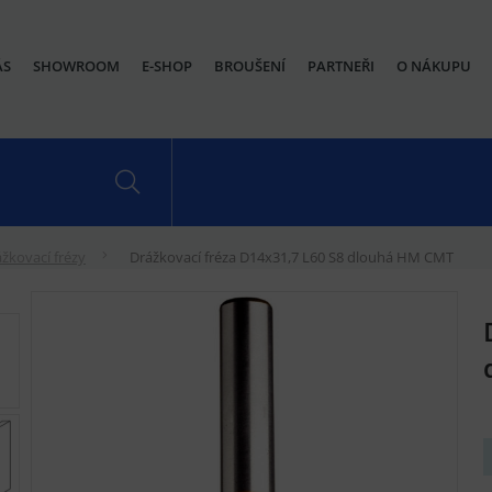
ÁS
SHOWROOM
E-SHOP
BROUŠENÍ
PARTNEŘI
O NÁKUPU
žkovací frézy
Drážkovací fréza D14x31,7 L60 S8 dlouhá HM CMT