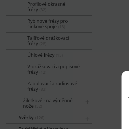
Profilové okrasné
frézy
32
Rybinové frézy pro
cinkové spoje
18
Talířové drážkovací
frézy
28
Úhlové frézy
15
V-drážkovací a popisové
frézy
12
Zaoblovací a radiusové
frézy
83
Žiletkové - na výměnné
nože
52
Svěrky
126
Truhlářské přípravky a