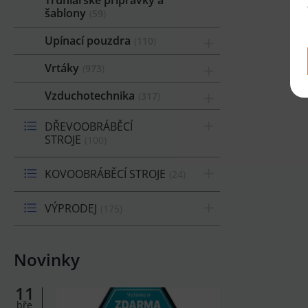
šablony
59
Upínací pouzdra
110
Vrtáky
973
Vzduchotechnika
317
DŘEVOOBRÁBĚCÍ
STROJE
100
KOVOOBRÁBĚCÍ STROJE
24
VÝPRODEJ
175
Novinky
11
bře