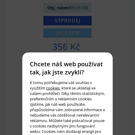
Obj. název
RH 05150
VÝPRODEJ
SKLADEM
356 Kč
294 Kč bez DPH
Chcete náš web používat
tak, jak jste zvyklí?
Množství:
ks
K tomu potřebujeme váš souhlas s
využitím
cookies
, které se ukládají ve
Přidat do košíku
vašem prohlížeči. Díky těmto statistickým,
preferenčním a reklamním cookies
zjistíme, jak náš web používáte,
přizpůsobíme vám zobrazené informace a
nebudeme vás obtěžovat nerelevantní
reklamou. Můžete také pokračovat pouze
s cookies nezbytnými pro fungování
webu. Cookies nám dodávají energii pro