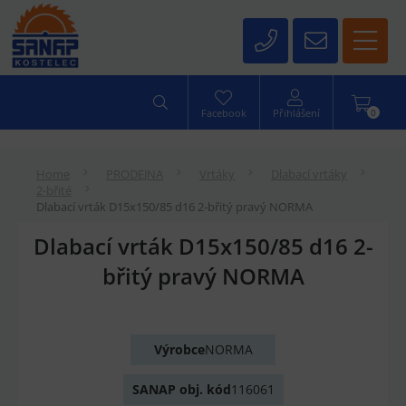
0
Facebook
Přihlášení
Home
PRODEJNA
Vrtáky
Dlabací vrtáky
2-břité
Dlabací vrták D15x150/85 d16 2-břitý pravý NORMA
Dlabací vrták D15x150/85 d16 2-
břitý pravý NORMA
Výrobce
NORMA
SANAP obj. kód
116061