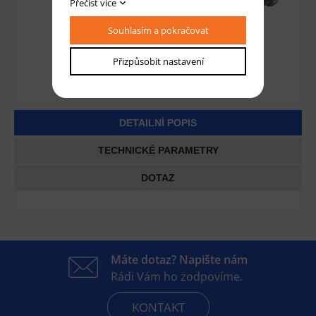
Přečíst více
Souhlasím a pokračovat
Přizpůsobit nastavení
DETAILNÍ POPIS
TECHNICKÉ PARAMETRY
DOTAZ
Máte dotaz? Napište nám
Rádi Vám ho zodpovíme.
KONTAKT