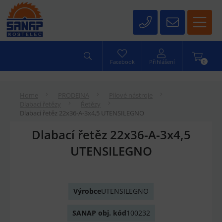
0
Facebook
Přihlášení
Home
PRODEJNA
Pilové nástroje
Dlabací řetězy
Řetězy
Dlabací řetěz 22x36-A-3x4,5 UTENSILEGNO
Dlabací řetěz 22x36-A-3x4,5
UTENSILEGNO
Výrobce
UTENSILEGNO
SANAP obj. kód
100232