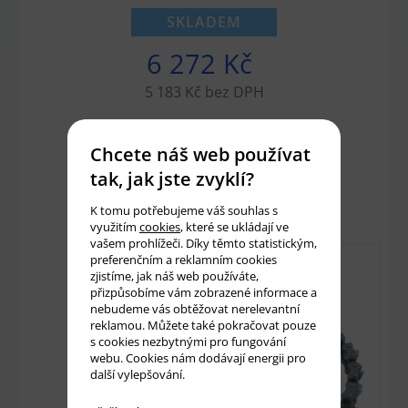
SKLADEM
6 272 Kč
5 183 Kč bez DPH
Chcete náš web používat
Množství:
ks
tak, jak jste zvyklí?
Přidat do košíku
K tomu potřebujeme váš souhlas s
využitím
cookies
, které se ukládají ve
vašem prohlížeči. Díky těmto statistickým,
preferenčním a reklamním cookies
zjistíme, jak náš web používáte,
přizpůsobíme vám zobrazené informace a
nebudeme vás obtěžovat nerelevantní
reklamou. Můžete také pokračovat pouze
s cookies nezbytnými pro fungování
webu. Cookies nám dodávají energii pro
další vylepšování.