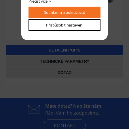
Přečíst více
Souhlasím a pokračovat
Přizpůsobit nastavení
DETAILNÍ POPIS
TECHNICKÉ PARAMETRY
DOTAZ
Máte dotaz? Napište nám
Rádi Vám ho zodpovíme.
KONTAKT