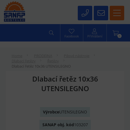
0
Facebook
Přihlášení
Home
PRODEJNA
Pilové nástroje
Dlabací řetězy
Řetězy
Dlabací řetěz 10x36 UTENSILEGNO
Dlabací řetěz 10x36
UTENSILEGNO
Výrobce
UTENSILEGNO
SANAP obj. kód
103207