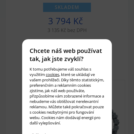
SKLADEM
3 794 Kč
3 135 Kč bez DPH
Chcete náš web používat
Množství:
ks
tak, jak jste zvyklí?
Přidat do košíku
K tomu potřebujeme váš souhlas s
využitím
cookies
, které se ukládají ve
vašem prohlížeči. Díky těmto statistickým,
preferenčním a reklamním cookies
zjistíme, jak náš web používáte,
přizpůsobíme vám zobrazené informace a
nebudeme vás obtěžovat nerelevantní
reklamou. Můžete také pokračovat pouze
s cookies nezbytnými pro fungování
webu. Cookies nám dodávají energii pro
další vylepšování.