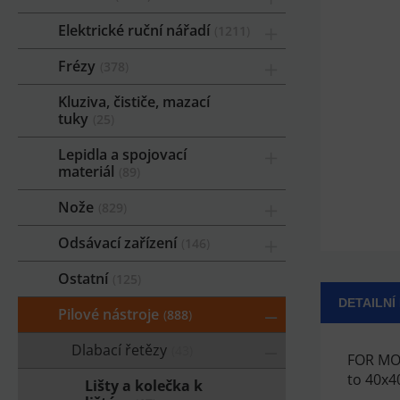
Elektrické ruční nářadí
1211
Frézy
378
Kluziva, čističe, mazací
tuky
25
Lepidla a spojovací
materiál
89
Nože
829
Odsávací zařízení
146
Ostatní
125
DETAILNÍ
Pilové nástroje
888
Dlabací řetězy
43
FOR MO
to 40x4
Lišty a kolečka k