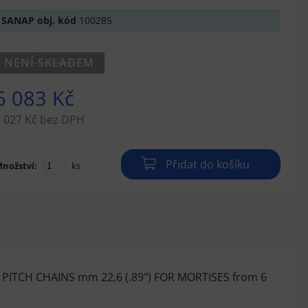
SANAP obj. kód
100285
NENÍ SKLADEM
6 083 Kč
 027 Kč bez DPH
Přidat do košíku
nožství:
ks
ITCH CHAINS mm 22,6 (.89") FOR MORTISES from 6