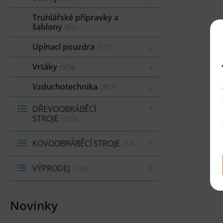
Truhlářské přípravky a
šablony
59
Upínací pouzdra
111
Vrtáky
974
Vzduchotechnika
317
DŘEVOOBRÁBĚCÍ
STROJE
100
KOVOOBRÁBĚCÍ STROJE
24
VÝPRODEJ
176
Novinky