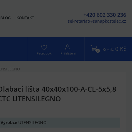
+420 602 330 236
BLOG
KONTAKT
sekretariat@sanapkostelec.cz
0 Kč
Košík:
0
Facebook
Přihlášení
UTENSILEGNO
Dlabací lišta 40x40x100-A-CL-5x5,8
CTC UTENSILEGNO
Výrobce
UTENSILEGNO