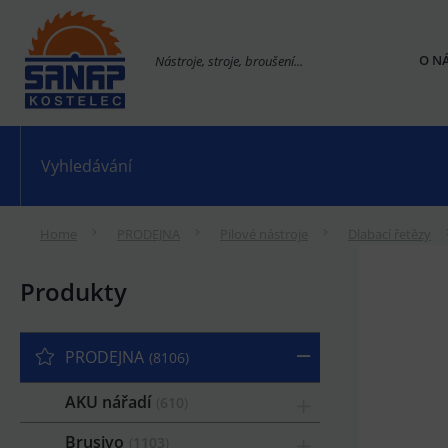
O N
Nástroje, stroje, broušení...
Home
PRODEJNA
Pilové nástroje
Dlabací řetězy
Produkty
PRODEJNA
8106
AKU nářadí
610
Brusivo
1103