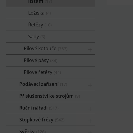
lištám
17
Ložiska
4
Řetězy
16
Sady
6
Pilové kotouče
767
Pilové pásy
34
Pilové řetězy
44
Podávací zařízení
17
Příslušenství ke strojům
9
Ruční nářadí
517
Stopkové frézy
542
Svěrky
126