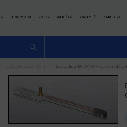
ÁS
SHOWROOM
E-SHOP
BROUŠENÍ
PARTNEŘI
O NÁKUPU
Lišty a kolečka k lištám
Dlabací lišta 40x40x100-A-CL-5x5,8 CTC 