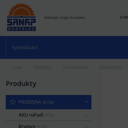
O N
Nástroje, stroje, broušení...
Home
PRODEJNA
Pilové nástroje
Dlabací řetězy
Produkty
PRODEJNA
8106
AKU nářadí
610
Brusivo
1103