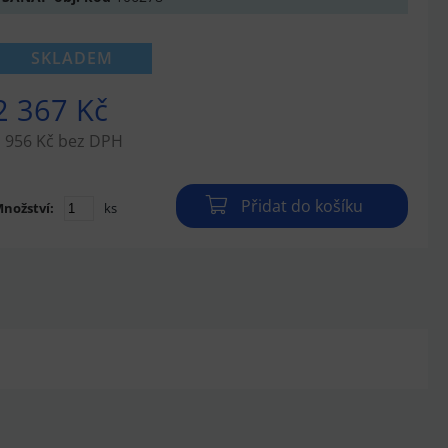
SKLADEM
2 367 Kč
 956 Kč bez DPH
Přidat do košíku
nožství:
ks