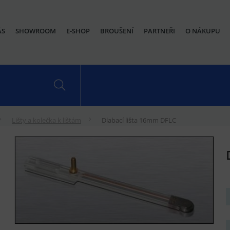
ÁS
SHOWROOM
E-SHOP
BROUŠENÍ
PARTNEŘI
O NÁKUPU
Lišty a kolečka k lištám
Dlabací lišta 16mm DFLC