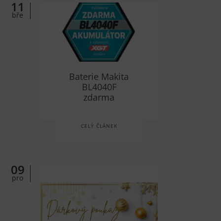
11
bře
Baterie Makita
BL4040F
zdarma
CELÝ ČLÁNEK
09
pro