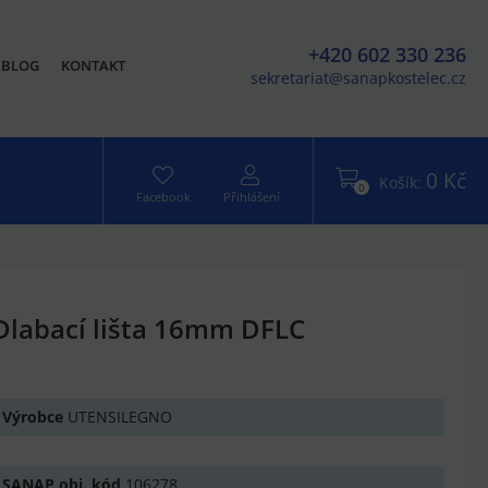
+420 602 330 236
BLOG
KONTAKT
sekretariat@sanapkostelec.cz
0 Kč
Košík:
0
Facebook
Přihlášení
Dlabací lišta 16mm DFLC
Výrobce
UTENSILEGNO
SANAP obj. kód
106278