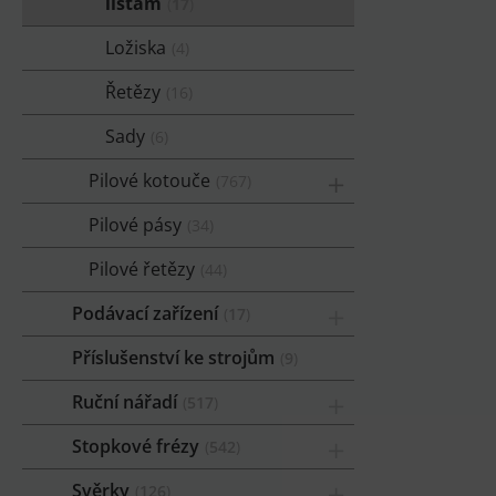
lištám
17
Ložiska
4
Řetězy
16
Sady
6
Pilové kotouče
767
Pilové pásy
34
Pilové řetězy
44
Podávací zařízení
17
Příslušenství ke strojům
9
Ruční nářadí
517
Stopkové frézy
542
Svěrky
126