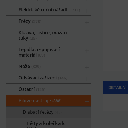
Elektrické ruční nářadí
1211
Frézy
378
Kluziva, čističe, mazací
tuky
25
Lepidla a spojovací
materiál
89
Nože
829
Odsávací zařízení
146
DETAILNÍ
Ostatní
125
Pilové nástroje
888
Dlabací řetězy
43
Lišty a kolečka k