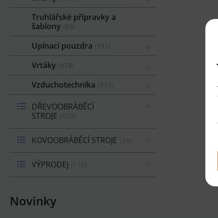
Truhlářské přípravky a
šablony
59
Upínací pouzdra
111
Vrtáky
974
Vzduchotechnika
317
DŘEVOOBRÁBĚCÍ
STROJE
100
KOVOOBRÁBĚCÍ STROJE
24
VÝPRODEJ
176
Novinky