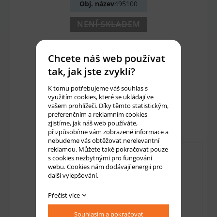
Obj. název
495100
NENÍ SKLADEM
103 Kč
Chcete náš web používat
85 Kč bez DPH
tak, jak jste zvyklí?
K tomu potřebujeme váš souhlas s
Množství:
ks
využitím
cookies
, které se ukládají ve
vašem prohlížeči. Díky těmto statistickým,
preferenčním a reklamním cookies
Přidat do košíku
zjistíme, jak náš web používáte,
přizpůsobíme vám zobrazené informace a
nebudeme vás obtěžovat nerelevantní
reklamou. Můžete také pokračovat pouze
s cookies nezbytnými pro fungování
webu. Cookies nám dodávají energii pro
další vylepšování.
Přečíst více
Souhlasím a pokračovat