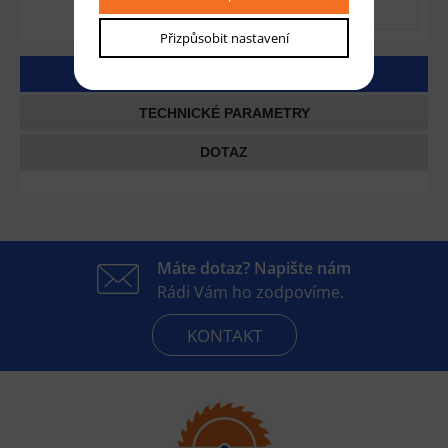
Přizpůsobit nastavení
DETAILNÍ POPIS
TECHNICKÉ PARAMETRY
DOTAZ
Máte dotaz? Napište nám
Rádi Vám ho zodpovíme.
KONTAKT