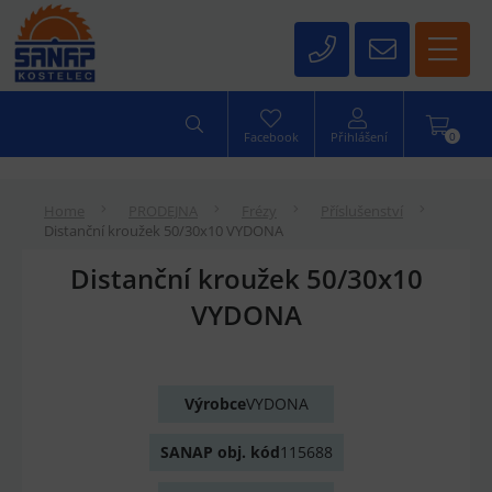
0
Facebook
Přihlášení
Home
PRODEJNA
Frézy
Příslušenství
Distanční kroužek 50/30x10 VYDONA
Distanční kroužek 50/30x10
VYDONA
Výrobce
VYDONA
SANAP obj. kód
115688