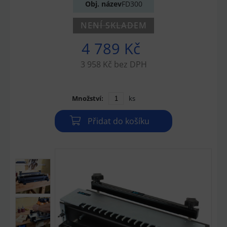
Obj. název
FD300
NENÍ SKLADEM
4 789 Kč
3 958 Kč bez DPH
Množství:
ks
Přidat do košíku