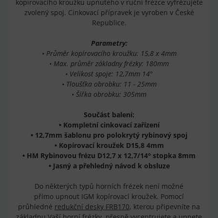
kopírovacího kroužku upnutého v ruční frézce vyfrézujete
zvolený spoj. Cinkovací přípravek je vyroben v České
Republice.
Parametry:
• Průměr kopírovacího kroužku: 15,8 x 4mm
• Max. průměr základny frézky: 180mm
• Velikost spoje: 12,7mm 14°
• Tloušťka obrobku: 11 - 25mm
• Šířka obrobku: 305mm
Součást balení:
• Kompletní cinkovací zařízení
• 12,7mm šablonu pro polokrytý rybinový spoj
• Kopírovací kroužek D15,8 4mm
• HM Rybinovou frézu D12,7 x 12,7/14° stopka 8mm
• Jasný a přehledný návod k obsluze
Do některých typů horních frézek není možné
přímo upnout IGM kopírovací kroužek. Pomocí
průhledné
redukční desky FRB170
, kterou připevníte na
základnu Vaší horní frézky, přesně vycentrujete a upnete