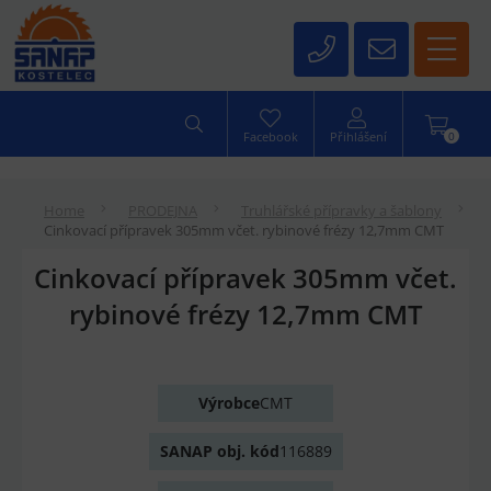
0
Facebook
Přihlášení
Home
PRODEJNA
Truhlářské přípravky a šablony
Cinkovací přípravek 305mm včet. rybinové frézy 12,7mm CMT
Cinkovací přípravek 305mm včet.
rybinové frézy 12,7mm CMT
Výrobce
CMT
SANAP obj. kód
116889