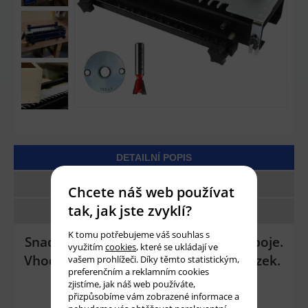
DETAILNÍ POPIS
TECHNICKÉ PARAMETRY
Chcete náš web používat
tak, jak jste zvyklí?
DOTAZ
K tomu potřebujeme váš souhlas s
Snadno a rychle vyrobíte elegantní spoje.
využitím
cookies
, které se ukládají ve
Vhodné pro všechny typy horních frézek.
vašem prohlížeči. Díky těmto statistickým,
preferenčním a reklamním cookies
zjistíme, jak náš web používáte,
• Dvě velikosti přípravku.
přizpůsobíme vám zobrazené informace a
• Pevné ocelové tělo.